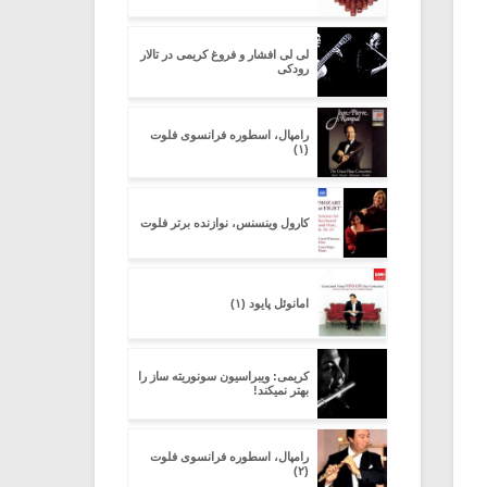
لی لی افشار و فروغ کریمی در تالار
رودکی
یادداشتی بر موسیقی
دوره آموزشی «
متن فیلم «متری
موسیقی برای
رامپال، اسطوره فرانسوی فلوت
شیش و نیم»
موسیقی فیلم»
(۱)
برگزار می شود
اگر نمی توانی
سکانسی به نام
کارول وینسنس، نوازنده برتر فلوت
مشهورترین باشی،
موسیقی فیلم (۲)
بدنام ترین باش
امانوئل پایود (۱)
کریمی: ویبراسیون سونوریته ساز را
بهتر نمیکند!
رامپال، اسطوره فرانسوی فلوت
(۲)