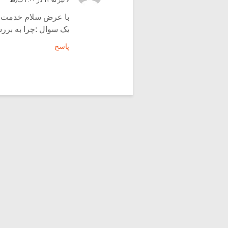
۶ تیر ۱۳۹۵ در ۴:۰۰ ب٫ظ
با عرض سلام خدمت 
یک سوال :چرا به بررس
پاسخ