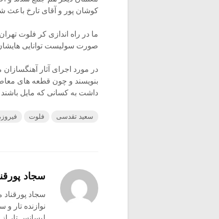
کوشان پور و آقای تارخ باعث ش
ما در راه اندازی کر فلوت تهران،
صورت سولیست توانایی هایشان ر
در مورد اجرای آثار آهنگسازان م
بنویسند و چون قطعه های معاصر
داشت به کسانی که مایل باشند 
سعید تقدسی
فلوت
فیروزه
سجاد پورقنا
سجاد پورقناد متولد ۳۶۰
نوازنده تار و س
لیسانس تار از 