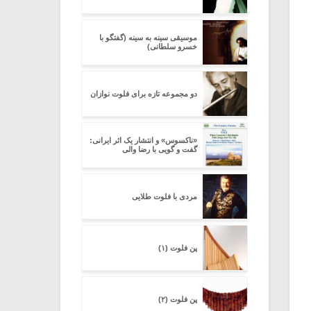
موسیقی سینه به سینه (گفتگو با
خسرو سلطانی)
دو مجموعه تازه برای فلوت نوازان
«ناکسوس» و انتشار یک اثر ایرانی:
گفت و گویی با رضا والی
مردی با فلوت طلایی
پن فلوت (۱)
پن فلوت (۲)
میکلوش روژا
موریس ژار