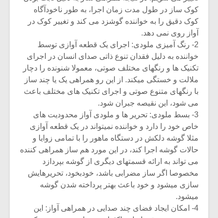
شیش و نیم»
موسیقی فی
کوک ساز در طول مدت زمان اجرا، به طور ناخودآگاه
برگزار می 
کوک دقیق را به خواننده گوشزد می کند و تغییر کوک در
اگر نمی توانی
سکانسی به 
آواز روی نمی دهد.
مشهورترین باشی،
موسیقی فیلم 
2- رنگ آمیزی ملودی: اجرای یک قطعه آوازی توسط
بدنام ترین باش
خواننده به دلیل فقدان تنوع ذاتی صدای انسان در اجرای
تکنیک ها و رنگهای مختلف صوتی، معمولا شنونده را دچار
ملالت و خستگی میکند. از این رو همراهی یک یا چند ساز
با رنگهای متنوع صوتی و اجرای تکنیک های مختلف باعث
می شود، این نقیصه جبران شود.
3- بسط ملودی: تحریر ها و ملودی آواز محدودیت های
خاص خود را دارد و خواننده نمیتواند در یک قطعه آوازی
مثلا گوشه دلکش در دستگاه ماهور را با تمامی زوایا و
حالات گوشه اجرا کند، در این مورد هم ساز همراهی کننده
می تواند به ارائه قسمتهای دیگری از گوشه بپردازد
مخصوصا اگر ساز مضرابی باشد، خودبخود، تحریرهایش
سازی میشود و خود باعث بهتر پرداخته شدن گوشه
میشود.
4- امکان ایجاد فضای چند صدایی در همراهی آواز: این