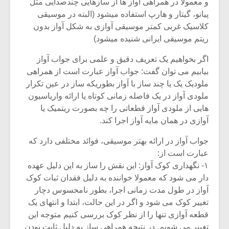
و معمولا در همراهی آواز ها از سازهایی چندصدایی مثل
پیانو، گیتار و هارپ استفاده میشود (البته در موسیقی
کلاسیک غربی کمتر موسیقی آوازی به شکل آواز بدون
ریتم موسیقی ایرانی شنیده میشود)
اگر بخواهیم یک تعریف دقیق و علمی برای جواب آواز
بیابیم می توان گفت: جواب آواز عبارت است از همراهی
ملودیک یک یا چند ساز با آواز بطوریکه ساز در عین تکرار
ملودی آواز در یک فاصله زمانی کوتاه یا ارائه واریاسیون
هایی از ملودی آواز قطعاتی را چه بصورت ریتمیک یا
آوازی در همان مایه آواز اجرا کند.
جواب آواز در ارائه بهتر موسیقی، فوائد مختلفی دارد که
عبارت است از:
میکلوش روژا
موریس ژار
۱- نگهداری کوک آواز: این نقش را ساز به این دلیل عهده
دار می شود که معمولا خواننده به دلیل فقدان ثبات کوک
آواز در طول مدت زمانی اجرا، بطور نامحسوس دچار
تغییر کوک می شود و اگر در این حالت، ابتدا و انتهای یک
یادداشتی بر موسیقی
دوره آموزش
قطعه آوازی تنها را از نظر کوک بررسی کنیم متوجه این
متن فیلم «متری
موسیقی بر
تغییر می شویم. در نتیجه همراهی ساز به دلیل ثابت بودن