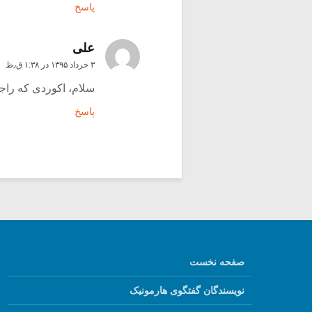
پاسخ
علی
۳ خرداد ۱۳۹۵ در ۱:۳۸ ق٫ظ
سلام، اکوردی که راجعش نوشتید us
پاسخ
صفحه نخست
نویسندگان گفتگوی هارمونیک