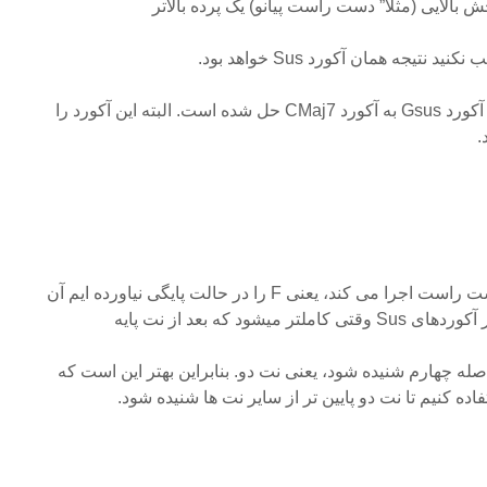
 بالایی (مثلا” دست راست پیانو) یک پرده بالاتر
تیجه همان آکورد Sus خواهد بود.
به این شکل توجه کنید که در آن آکورد Gsus به آکورد CMaj7 حل شده است. البته این آکورد را
دلیل اینکه چرا آکوردی را که دست راست اجرا می کند، یعنی F را در حالت پایگی نیاورده ایم آن
ود که بعد از نت پایه
له چهارم شنیده شود، یعنی نت دو. بنابراین بهتر این است که