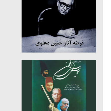
میکلوش روژا
موریس ژار