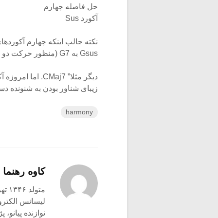
حل فاصله چهارم
آکورد Sus
Gsus به G7 (منظور حرکت دو به سی در این تغییر آکورد است) و سپس به هر آکورد
زیبای شناور بودن به شنونده د
harmony
کاوه رهنما
متولد ۱۳۴۶ تهران
لیسانس الکترو
نوازنده پیانو،