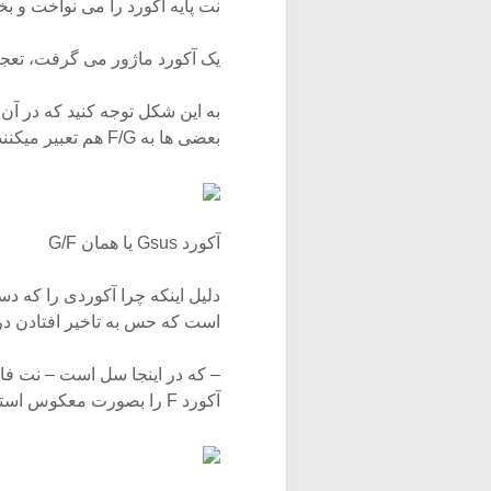
نت پایه آکورد را می نواخت و بخش
یک آکورد ماژور می گرفت، تعجب نکنید ن
بعضی ها به F/G هم تعبیر میکنند.
آکورد Gsus یا همان G/F
است که حس به تاخیر افتادن در آکوردهای Sus وقتی کاملتر میش
– که در اینجا سل است – نت فاص
آکورد F را بصورت معکوس استفاده کنیم تا نت دو پایین تر از سایر نت ها شنیده شود.