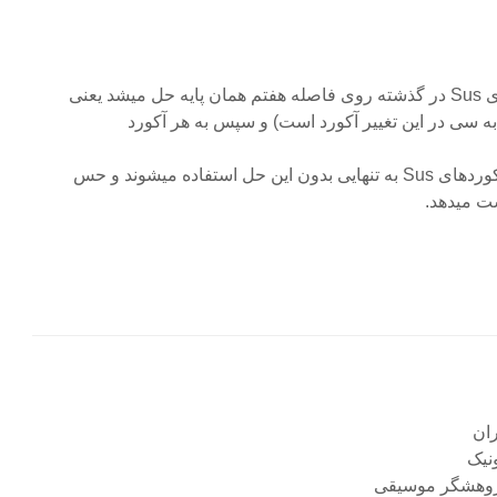
نکته جالب اینکه چهارم آکوردهای Sus در گذشته روی فاصله هفتم همان پایه حل میشد یعنی
دیگر مثلا” CMaj7. اما امروزه آکوردهای Sus به تنهایی بدون این حل استفاده میشوند و حس
ست میدهد.
نیک
 پژوهشگر موسیقی