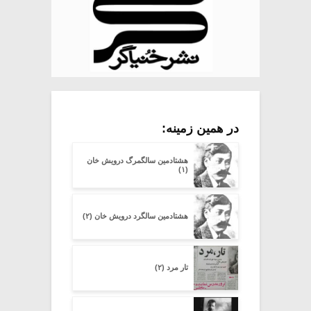
در همین زمینه:
هشتادمین سالگمرگ درویش خان
(۱)
هشتادمین سالگرد درویش خان (۲)
تار مرد (۲)