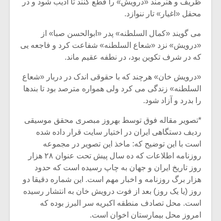
شیش و نیم»
موسیقی فی
ظریف و هنرمند «درویش» را قطع کنند تا ادیب شود و در
برگزار می 
محقل «اغیار» تار ننوازد.
اگر نمی توانی
سکانسی به 
می گویند «کمال السلطنه» پدر «ابوالحسن صبا» از
مشهورترین باشی،
موسیقی فیلم 
«درویش» نزد «شعاع السلطنه» شفاعت کرد و فاجعه یی
بدنام ترین باش
که در شرف تکوین بود، در نطفه عقیم ماند.
«درویش خان» هرچند که با حقوقی اندک در دربار «شعاع
السلطنه» زندگی می کرد ولی همواره مترصد بود تا بندها
را بدرد و آزاد شود.
*تصویر مقاله فوق توسط بهروز مبصری محقق موسیقی
ردیف دستگاهی ایران در اختیار سایت قرار داده شده
است با این توضیح که: ماخذ این تصویر در مجموعه
روزنامه اطلاعات که ده سال پیش تحت عنوان ۲۸ هزار
روز تاریخ ایران و جهان به چاپ رسیده است که حدود
هزار برگ روزنامه و اخبار مهم است. این شماره دقیقا دو
روز (یا یک روز) بعد از فوت درویش خان به انتشار رسیده
است. محل تصادف منطقه اکبریه سر البرز بوده که
امروز محل بیمارستان اخوان است.