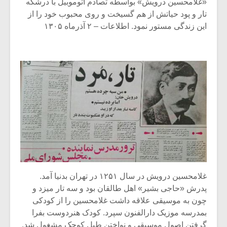
«غلامحسین درویش» بواسطه تصادم اتوموبیل با درشکه
تار و پود حیاتش از هم گسیخت و روی محبوب خود را از
این زندگی مستور نمود. اطلاعات – ۲ آذرماه ۱۳۰۵
غلامحسین درویش در سال ۱۲۵۱ در تهران بدنیا آمد.
پدرش «حاجی بشیر» اهل طالقان بود و سه تار میزد و
چون به موسیقی علاقه داشت غلامحسین را از کودکی
بمدرسه موزیک دارالفنون سپرد. کودک هنردوست بفرا
گرفتن اصول موسیقی و نواختن طبل کوچک مشغول شد.