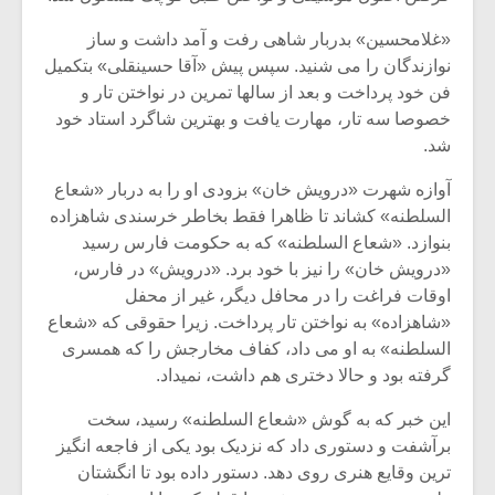
«غلامحسین» بدربار شاهی رفت و آمد داشت و ساز
نوازندگان را می شنید. سپس پیش «آقا حسینقلی» بتکمیل
فن خود پرداخت و بعد از سالها تمرین در نواختن تار و
خصوصا سه تار، مهارت یافت و بهترین شاگرد استاد خود
شد.
آوازه شهرت «درویش خان» بزودی او را به دربار «شعاع
السلطنه» کشاند تا ظاهرا فقط بخاطر خرسندی شاهزاده
بنوازد. «شعاع السلطنه» که به حکومت فارس رسید
«درویش خان» را نیز با خود برد. «درویش» در فارس،
اوقات فراغت را در محافل دیگر، غیر از محفل
«شاهزاده» به نواختن تار پرداخت. زیرا حقوقی که «شعاع
میکلوش روژا
موریس ژار
السلطنه» به او می داد، کفاف مخارجش را که همسری
گرفته بود و حالا دختری هم داشت، نمیداد.
این خبر که به گوش «شعاع السلطنه» رسید، سخت
برآشفت و دستوری داد که نزدیک بود یکی از فاجعه انگیز
یادداشتی بر موسیقی
دوره آموزش
ترین وقایع هنری روی دهد. دستور داده بود تا انگشتان
متن فیلم «متری
موسیقی بر