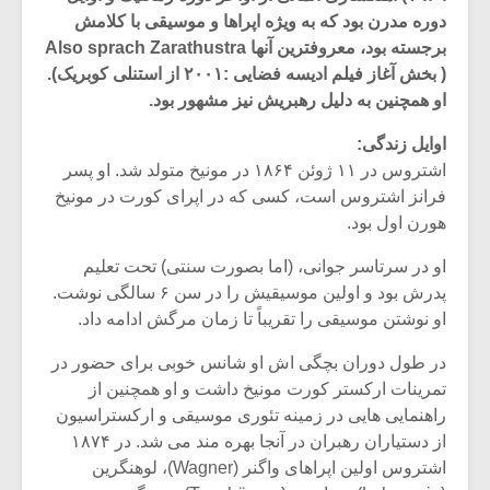
دوره مدرن بود که به ویژه اپراها و موسیقی با کلامش
برجسته بود، معروفترین آنها Also sprach Zarathustra
( بخش آغاز فیلم ادیسه فضایی :۲۰۰۱ از استنلی کوبریک).
او همچنین به دلیل رهبریش نیز مشهور بود.
اوایل زندگی:
اشتروس در ۱۱ ژوئن ۱۸۶۴ در مونیخ متولد شد. او پسر
فرانز اشتروس است، کسی که در اپرای کورت در مونیخ
هورن اول بود.
او در سرتاسر جوانی، (اما بصورت سنتی) تحت تعلیم
پدرش بود و اولین موسیقیش را در سن ۶ سالگی نوشت.
او نوشتن موسیقی را تقریباً تا زمان مرگش ادامه داد.
میکلوش روژا
موریس ژار
در طول دوران بچگی اش او شانس خوبی برای حضور در
تمرینات ارکستر کورت مونیخ داشت و او همچنین از
راهنمایی هایی در زمینه تئوری موسیقی و ارکستراسیون
از دستیاران رهبران در آنجا بهره مند می شد. در ۱۸۷۴
یادداشتی بر موسیقی
دوره آموزش
اشتروس اولین اپراهای واگنر (Wagner)، لوهنگرین
متن فیلم «متری
موسیقی بر