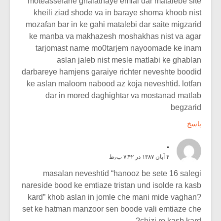
moteassefane ghalathaye emlai dar matalebe site
kheili ziad shode va in baraye shoma khoob nist
mozafan bar in ke gahi matalebi dar saite migzarid
ke manba va makhazesh moshakhas nist va agar
tarjomast name mo0tarjem nayoomade ke inam
aslan jaleb nist mesle matlabi ke ghablan
darbareye hamjens garaiye richter neveshte boodid
ke aslan maloom nabood az koja neveshtid. lotfan
dar in mored daghightar va mostanad matlab
begzarid
پاسخ
.
۴ آبان ۱۳۸۷ در ۷:۴۲ ب٫ظ
masalan neveshtid “hanooz be sete 16 salegi
nareside bood ke emtiaze tristan und isolde ra kasb
kard” khob aslan in jomle che mani mide vaghan?
set ke hatman manzoor sen boode vali emtiaze che
chizi ro kasb kard?