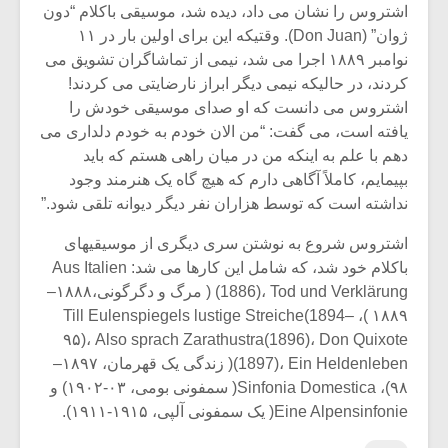
اشتروس را نشان می داد، دیده شد، موسیقی باکلام “دون
ژوان” (Don Juan). وقتیکه این برای اولین بار در ۱۱
نوامبر ۱۸۸۹ اجرا می شد، نیمی از تماشاگران تشویق می
کردند، در حالیکه نیمی دیگر ابراز نارضایتی می کردند!
اشتروس می دانست که او صدای موسیقی خودش را
یافته است، می گفت: “من الان خودم به خودم دلداری می
دهم با علم به اینکه من در میان راهی هستم که باید
بپیمایم، کاملاً آگاهی دارم که هیچ گاه یک هنرمند وجود
نداشته است که توسط هزاران نفر دیگر دیوانه تلقی شود.”
اشتروس شروع به نوشتن سری دیگری از موسیقیهای
باکلام خود شد، که شامل این کارها می شد: Aus Italien
(1886)، Tod und Verklärung ( مرگ و دگرگونی،۱۸۸۸–
۱۸۸۹ )، Till Eulenspiegels lustige Streiche(1894–
۹۵)، Also sprach Zarathustra(1896)، Don Quixote
(1897)، Ein Heldenleben( زندگی یک قهرمان، ۱۸۹۷–
۹۸)، Sinfonia Domestica( سمفونی بومی، ۰۳-۱۹۰۲) و
Eine Alpensinfonie( یک سمفونی آلپی، ۱۹۱۵-۱۹۱۱).