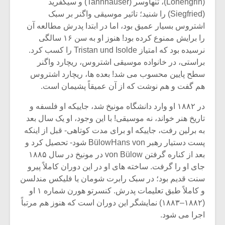
شیش و نیم»
موسیقی فی
(Lohengrin)، تنهاوسر (Tannhäuser) و سیگفرید
برگزار می 
(Siegfried) را شنید؛ تاثیر موسیقی واگنر بر سبک
اشتروس بسیار عمیق بود، اما در ابتدا پدرش مطالعه آن
اگر نمی توانی
سکانسی به 
را برایش ممنوع کرده بود! هنوز او به سن ۱۶ سالگی
مشهورترین باشی،
موسیقی فیلم 
نرسیده بود که امتیاز Tristan und Isolde را کسب کرد.
بدنام ترین باش
براستی، در خانواده موسیقی اشتروس، ریچارد واگنر
سطح پایین محسوب می شد! بعده ها، ریچارد اشتروس
هم گفت و هم نوشت که از آن عمیقاً پشیمان است.
در ۱۸۸۲ او وارد دانشگاه مونیخ شد، جاییکه او فلسفه و
تاریخ هنر خواند، نه موسیقی! با این وجود، او یک سال بعد
به برلین رفت، جاییکه او برای مدت کوتاهی- قبل از اینکه
پست دستیار رهبر BülowHans von شود- تحصیل کرد و
بعد از کناره گرفتن von Bülow در مونیخ در سال ۱۸۸۵
جای او را گرفت. ساخته های او در این دوران کاملاً پیرو
سنت قدیم بود؛ در سبک رابرت شومان یا فلیکس مندلسن
و کاملاً طبق تعلیمات پدرش. کنسرتو هورن شماره ۱ او
(۱۸۸۲–۱۸۸۳) نمایشگر این دوران است که هنوز هم مرتباً
اجرا می شود.