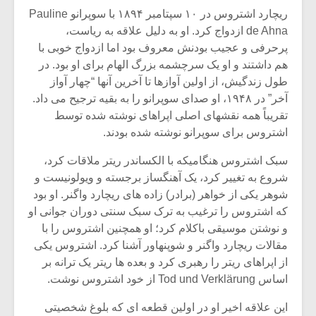
ریچارد اشتروس در ۱۰ سپتامبر ۱۸۹۴ با سوپرانو Pauline
de Ahna ازدواج کرد. او به دلیل علاقه به ریاست،
پرحرفی و عجیب بودنش معروف بود اما ازدواج خوبی با
هم داشتند و او یک سرچشمه بزرگ الهام برای او بود. در
طول زندگیش، از اولین آوازها تا آخرین آنها “چهار آواز
آخر” در ۱۹۴۸، او صدای سوپرانو را به بقیه ترجیح می داد.
تقریباً همه نقشهای اصلی اپراهای نوشته شده توسط
اشتروس برای سوپرانو نوشته شده بودند.
سبک اشتروس هنگامیکه با الکساندر ریتر ملاقات کرد،
شروع به تغییر کرد، یک آهنگساز برجسته و ویولونیست و
شوهر یکی از خواهر (برادر) زاده های ریچارد واگنر. او بود
که اشتروس را ترغیب به ترک سبک سنتی دوران جوانی او
و نوشتن موسیقی باکلام کرد؛ او همچنین اشتروس را با
مقالات ریچارد واگنر و شوپنهاور آشنا کرد. اشتروس یکی
از اپراهای ریتر را رهبری کرد و بعده ها ریتر یک ترانه بر
اساس Tod und Verklärung از خود اشتروس نوشت.
این علاقه اخیر او در اولین قطعه ای که بلوغ شخصیتی