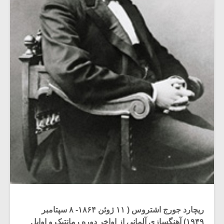
ریچارد جورج اشتروس ( ۱۱ ژوئن ۱۸۶۴- ۸ سپتامبر
۱۹۴۹) آهنگسازی آلمانی از اواخر دوره رمانتیک و اوایل