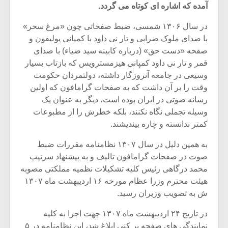
آمده که اشاره ای کوتاه می گردد.
در سال ۱۳۰۶ شمسی، ضبط صفحاتی چون «مرغ سحر»
با صدای ملوک ضرابی و تار نی داود با کمپانی پولیفون و
صفحه «دست حق» (درباره کابینه سید ضیاء) با صدای
قمر و تار نی داود کمپانی هیزمسترویس که بازتاب بسیار
وسیعی در جامعه آنروزگار داشته، دولتمردان حکومت
وقت را بر آن داشت که به صفحات گرامافون که اولین
رسانه صوتی در ایران بوده است، دیگر به عنوان یک
وسیله تجملی نگاه نکنند، بلکه خطرش را از مطبوعات
کمتر ندانسته و چاره بیندیشند.
به همین دلیل در سال ۱۳۰۷ نظامنامه مقررات ضبط
صوت در صفحات گرامافون تالیف و به پیشنهاد سرتیپ
میکلوش روژا
موریس ژار
محمد درگاهی رئیس کلیه تشکیلات نظمیه مملکتی مصوبه
هیئت محترم وزرا عظام مورخه ۱۶ اردیبهشت ماه ۱۳۰۷
ش به تصویب وزیران رسید.
یادداشتی بر موسیقی
دوره آموزش
در تاریخ ۲۴ اردیبهشت ماه ۱۳۰۷ جهت اجرا به کلیه
متن فیلم «متری
موسیقی بر
نمایندگی های صفحه پر کنی ابلاغ شد، این نظامنامه در ۵