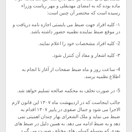
شیش و نیم»
موسیقی فی
ماده بوده که به امضای مهدیقلی و مهر ریاست وزراء
برگزار می 
رسیده است که مختصر آن چنین است:
اگر نمی توانی
سکانسی به 
مشهورترین باشی،
موسیقی فیلم 
۱- کلیه افراد جهت ضبط می بایستی اجازه نامه دریافت و
بدنام ترین باش
در موقع ضبط نماینده نظمیه حضور داشته باشد.
2- کلیه افراد مشخصات خود را اعلام نمایند.
۳- کلیه اشعار و مفاد آن کنترل شود.
4- ساعت روز و ماه ضبط صفحات از آغاز تا انجام به
اطلاع نظمیه برسد.
5- در صورت تخلف به محکمه صالحه تسلیم خواهد شد.
جالب اینجاست که در اردیبهشت ماه ۱۳۰۷ این قانون لازم
الاجرا می شود و جمال صفوی در پاییز ۱۳۰۷ اقدام به
ضبط می نماید و ملک الشعرای بهار چندان اهمیتی نمی
دهد و به ضبط ادامه می دهد. به همین دلیل در ضبط های
بعدی که بوسیله کمپانی های مختلف صورت می گیرد