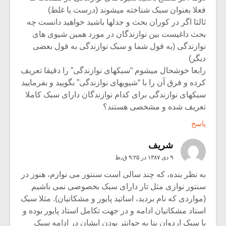
فعلا بعنوان سبک شناخته میشوند (درست یا غلط)
ثالثا اگر در کوران بحث و جدلها باشید خواهید دانست چه
بحث داغیست بین نوازندگان در مورد همین شیوی های
نوازندگی (به قول شما و سبک نوازندگی به قول بعضی
دیگر)
رابعا خوشحال میشوم “سبکهای نوازندگی” را دقیقا تعریف
کرده و فرق آن را با “شیویهای نوازندگی” بگویید و بفرمایید
سبکهای نوازندگی برای کدام نوازندگان دارای سبک کاملا
تعریف شده و مشخصی هستند؟
پاسخ
شریف
۹ دی ۱۳۸۷ در ۹:۲۵ ق٫ظ
به نظر بنده، که چند سالی است سنتور می نوازم، هنوز در
سنتور نوازی مثل تار دارای سبک بخصوصی نمی باشیم
(مواردی که نام بردید، اساتید پایور و مشکاتیان). مثلا سبک
استاد مشکاتیان ادامه و در جهت تکامل استاد پایور بوده و
یا سبک اردوان بنا به جوانتر بودن ایشان در ادامه سبک