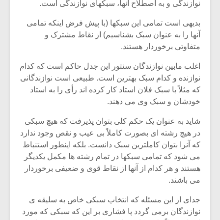
شیش و نیم»
موسیقی فی
نوازندگی و به اصطلاح آنها، سبکهای نوازندگی است.
برگزار می 
بدیهی است تمامی این سبکها (با پیش فرض اینکه تمامی
اگر نمی توانی
سکانسی به 
آنها را به عنوان سبک بشناسیم) از نقاط مشترک و
مشهورترین باشی،
موسیقی فیلم 
متفاوتی برخوردار هستند.
بدنام ترین باش
اغلب مابین نوازندگان سنتور این جدل حاکم است که کدام
نوازنده و کدام سبک بهترین است. طبیعی است نوازندگانی
که مثلاً با سبک فلان استاد کار کرده اند رأی را به استاد
خودشان و سبک وی می دهند.
شاید به عنوان یک حکم کلی بتوان پذیرفت که هیچ سبکی
در هیچ رشته ای بصورت کاملاً بی عیب و نقص وجود ندارد
که آنرا بتوان کاملترین سبک دانست. بلکه اینطور استنباط
می شود که تمامی سبکها در تمام رشته ها مکمل یکدیگر
هستند و هر کدام از آنها از نقاط قوی و ضعیفی برخوردار
می باشند.
جدای از این مسئله که انتخاب سبکی خاص به سلیقه ی
نوازندگان برمی گردد پا فشاری بر این که سبکی که مورد