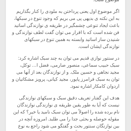
اگر موضوع اول یعنی پرداختن به ملودی را کنار بگذاریم
به این نکته ی بدیهی پی می بریم که وجود تنوع در سبکها،
باعث ایجاد تنوعی چشمگیر در طریقه ی نوازندگی اساتید
فن شده است که با اقرار می توان گفت لطف نوازندگی و
شنیدن ساز اساتید وابسته به همین تنوع در سبکهای
نوازندگی ایشان است.
در سنتور نوازی قدیم می توان به چند سبک اشاره کرد:
سبک حبیب سماعی، منصور صارمی، فضل ا… توکل،
مجید نجاهی و حسین ملک. و از نوازندگان بعد از آنها می
توان به سبک فرامرز پایور، مجید کیانی، پرویز مشکاتیان و
اردوان کامکار اشاره نمود.
میکلوش روژا
موریس ژار
هدف این گفتار تعریف دقیق سبک و سبکهای نوازندگی
نیست که آیا به طور یقین طریقه ی نوازندگی نوازندگان
نام برده شده را اصولاً می توان سبک نامید یا خیر؟ که این
مقوله حوصله و بحثی جدا را می طلبد. امروزه آنچه در
یادداشتی بر موسیقی
دوره آموزش
بین نوازنگان سنتور بحث و گفتگو می شود راجع به نوع
متن فیلم «متری
موسیقی بر