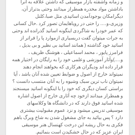
و زمانه وآشفته بازار موسیقی که داشتن علاقه به آنرا
باداشتن مواد مخدره همطراز میدانند وحتی بدتراز آن،
دیگرامکان بوجودآمدن اساتیدی مثل صبا،کلنل
وزیری،و…. را حتی در رویاهایمان تصور کرد .حال کسانی
که عمر خودرا به شاگردی اینگونه اساتید گذرانده اند وحتی
به جرات میتوان گفت دربسیاری ازموارد پا را فراتر از
اساتید خود گذاشته ( همانند اساتید بی نظیر و بی بدیل ،
فرامرز پایور ، محمد اسماعیلی ، هوشنگ ظریف ،
و….)وآثار آموزشی وعلمی خود را به رایگان در اختیار همه
قرار داده اند ودیگران هرکاری که بخواهند انجام دهند
نمیتواند خارج از اصول و ضوابط تعیین شده آنان باشد ، آیا
نمیتوان ناب ترین سبک وشیوه را به آنان منتسب دانست ؟
براستی کسان دیگری که خود را با اینگونه اساتید میسنجند
و همطراز میدانند ازخود چه آثاری خارج از اصول اشاره
شده اساتید فوق دارند که در دانشگاه ها وکلاسهای
موسیقی تدریس میشود و نزد عموم مقبولیت بیشتری
دارد ؟ پس بیائید به جای مشغول شدن به شاخ وبرگ باهم
فکری به حال ریشه این درخت کهنسال هنر موسیقی
ایران عزیز که در حال خشکیدن است بنمائیم.