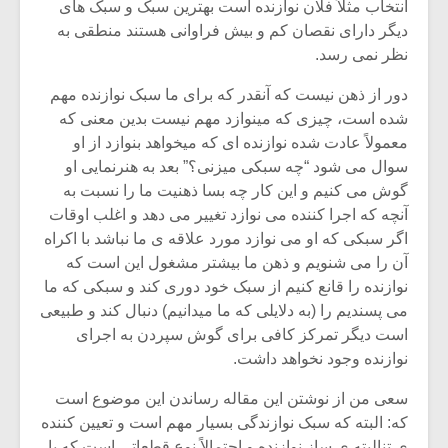
انتخاب مثلاً فلان نوازنده است بهترین سبک و سبک های
دیگر دارای نقصان کم و بیش فراوانی هستند منطقی به
نظر نمی رسد.
دور از ذهن نیست که آنقدر که برای ما سبک نوازنده مهم
شده است، چیزی که مینوازد مهم نیست بدین معنی که
معمولاً عادت شده نوازنده ای که میخواهد بنوازد از او
سوال می شود “چه سبکی میزنی؟” بعد به هنرنمایی او
گوش می کنیم و این کار چه بسا ذهنیت ما را نسبت به
آنچه که اجرا کننده می نوازد تغییر می دهد و اغلب اوقات
اگر سبکی که او می نوازد مورد علاقه ی ما نباشد با اکراه
آن را می شنویم و ذهن ما بیشتر مشغول این است که
نوازنده را قانع کنیم از سبک خود دوری کند و سبکی که ما
می پسندیم را (به دلایلی که ما میدانیم) دنبال کند و طبیعی
است دیگر تمرکز کافی برای گوش سپردن به اجرای
نوازنده وجود نخواهد داشت.
سعی من از نوشتن این مقاله رساندن این موضوع است
که: البته که سبک نوازندگی بسیار مهم است و تعیین کننده
ی تنالیته ی ساز نوازنده و احتمالاً نوع قطعاتی است که با