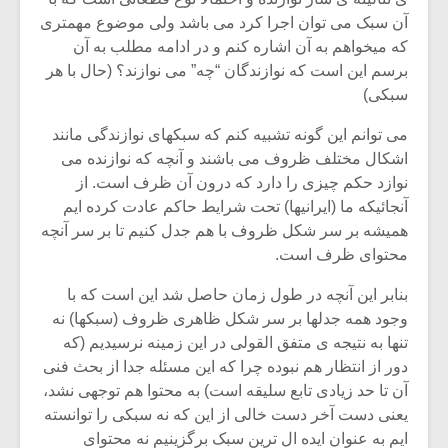
آن سبک می توان اجرا کرد می باشد ولی موضوع مهمتری
که میخواهم به آن اشاره کنم و در ادامه مطلب به آن
برسم این است که نوازندگان “چه” می نوازند؟ (حال با هر
سبکی)
می توانم این گونه تشبیه کنم که سبکهای نوازندگی مانند
اشکال مختلف ظروف می باشند و آنچه که نوازنده می
نوازد حکم چیزی را دارد که درون آن ظرف است. از
آنجائیکه ما (ایرانیها) تحت شرایط حاکم عادت کرده ایم
همیشه بر سر شکل ظروف با هم جدل کنیم تا بر سر آنچه
محتوای ظرف است.
بنابر این آنچه در طول زمان حاصل شد این است که با
وجود همه جدلها بر سر شکل ظاهری ظروف (سبکها) نه
تنها به نتیجه ی متفق القولی در این زمینه نرسیدیم (که
دور از انتظار هم نبوده چرا که این مسئله جدا از بحث فنی
آن تا حد زیادی تابع سلیقه است) به محتوا هم توجهی نشد،
یعنی دست آخر دست خالی از این که نه سبکی را توانسته
ایم به عنوان ایده ال ترین سبک برگزینیم نه محتوای