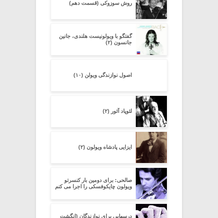
روش سوزوکی (قسمت دهم)
گفتگو با ویولونیست هلندی، جانین
جانسون (۲)
اصول نوازندگی ویولن (۱۰)
لئوپاد آئور (۲)
ایزایی پادشاه ویولون (۲)
صالحی: برای دومین بار کنسرتو
ویولون چایکوفسکی را اجرا می کنم
درسهایی برای نوازندگان (انگشت