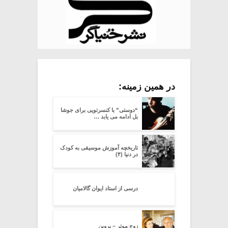
در همین زمینه:
“دوستی” با کنسرتویی برای جوشا
بل ادامه می یابد …
تاریخچه آموزش موسیقی به کودک
در دنیا (۴)
درسی از استاد ایوان گالامیان
زوج موتر – پروین