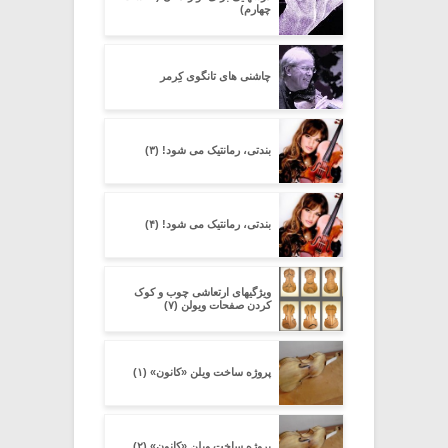
چهارم)
چاشنی های تانگوی کِرِمر
بندتی، رمانتیک می شود! (۳)
بندتی، رمانتیک می شود! (۴)
ویژگیهای ارتعاشی چوب و کوک
کردن صفحات ویولن (۷)
پروژه ساخت ویلن «کانون» (۱)
پروژه ساخت ویلن «کانون» (۲)