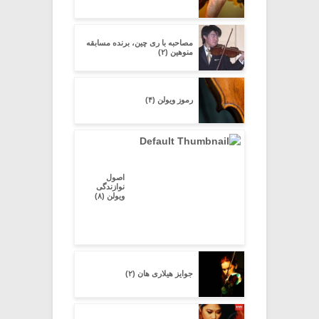
مصاحبه با ری چین، برنده مسابقه
منوهین (۲)
رموز ویولن (۴)
اصول
نوازندگی
ویولن (۸)
جوایز هیلاری هان (۲)