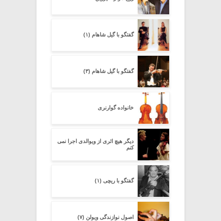
گفتگو با گیل شاهام (۱)
گفتگو با گیل شاهام (۳)
خانواده گوارنری
دیگر هیچ اثرى از ویوالدى اجرا نمى
کنم
گفتگو با ریچی (۱)
اصول نوازندگی ویولن (۷)