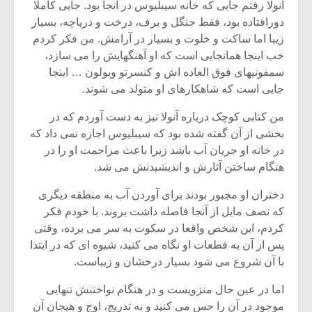
آنولا رفتم جایی که خانه سیبلیوس در آنجا بود. جایی کاملا
دورافتاده بود، فقط جنگل و برف، درخت و دریاچه، بسیار
زیبا اما ساکت و خلوت و بسیار در آرامش. من فکر کردم
خب اینجا همانجایی است که او آهنگهایش را می سازد،
سمفونیهای فوق العاده اش و کنسرتو ویولون … اینجا
جایی است که شاهکارهای او متولد می شوند.
من کتابی کوچک درباره آنولا نیز به دست آوردم که در
بخشی از آن گفته شده بود که سیبلیوس اجازه نمی داد که
در خانه او جریان آب باشد زیرا باعث مزاحمت او را در
هنگام ساختن آثارش و اندیشیدنش می شد.
دختران او مجبور بودند برای آوردن آب به منطقه دیگری
که نصف مایل از آنجا فاصله داشت بروند. با خودم فکر
میکلوش روژا
موریس ژار
کردم، این شخص واقعا در سکوت به سر می برده، وقتی
پس از آن به قطعات او نگاه می کنید، شیوه ای که در ابتدا
با آن شروع می شود بسیار درخشان و زیباست.
یادداشتی بر موسیقی
دوره آموزش
اما در عین حال منزویست و در هنگام نواختنش تنهایی
متن فیلم «متری
موسیقی بر
موجود در آن را حس می کنید و به تدریج، اوج و هیجان آن