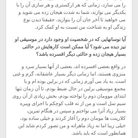
شیش و نیم»
موسیقی فی
را می سازد، زمانی که هر ارکستری و هر سازی آن را با
برگزار می 
یکدیگر می نوازند، شما به شدت هیجان زده می شوید و
اگر نمی توانی
سکانسی به 
می خواهید تا آخر جان آن را بنوازید، حقیقتا دیدن نوع
مشهورترین باشی،
موسیقی فیلم 
زندگی او به شناخت من نسبت به او کمک کرد.
بدنام ترین باش
آیا نوسانهایی که در شخصیت او وجود دارد در موسیقی او
نیز دیده می شود؟ آیا ممکن است کارهایش در حالتی
بسیار هیجان زده و حالتی دیگر افسرده باشد؟
در واقع بعضی افسرده اند، بعضی از آنها بسیار سرد و
منزوی هستند، اما زمانی دیگر بسیار عاشقانه، گرم و غنی
است. به یاد می آورم زمانی که در برلین بوده ام و با
مجمع موسیقی برلین در حال ضبط بودم، تا آن زمان تنها
ابتدای موومان دوم را نواخته بودم، بخش زیادی از آن روی
سیم سل است و من از ته قلب کوچکم با اجرای ویبره
بسیار زیاد آنرا می نواختم و سپس در هنگام تمرین،
کلارینت ها مومان دوم را آغاز کردند و خیلی ساده بود،
خیلی زیبا اما نه زیاد ماهرانه و من تصور کردم شاید این
همانطور است که باید باشد.