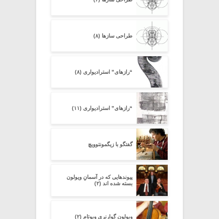
طراحی سازها (۸)
“رازهای” استرادیواری (۸)
“رازهای” استرادیواری (۱۱)
گفتگو با زیگمونتوویچ
پیوندهایی که در آسمانِ ویولون
بسته شده اند (۲)
ویولون گوارنری ویوتام (۲)