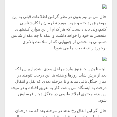
شیش و نیم»
موسیقی فی
برگزار می 
اگر نمی توانی
سکانسی به 
حال می توانیم بدون در نظر گرفتن اطلاعات قبلی به این
مشهورترین باشی،
موسیقی فیلم 
موضوع پرداخته و چوب مورد نظرمان را کارشناسی
بدنام ترین باش
کنیم،ولی باید دانست که هر کدام از این موارد کیفیتهای
منحصر به خود را خواهد داشت و اینکه تا چه مقدار شانس
دستیابی به بخشی از چوبهایی که از سلامت بالاتری
برخورداراند، نصیب ما می شود!
البته تا بدین جا هنوز وارد مراحل بعدی نشده ایم زیرا که
بعد از برش شاید روزها و هفته ها این درخت تنومند در
میان جنگل باقی بماند و تا مرحله بعدی که نقل و انتقال
درخت به ایستگاه می باشد، کار به تعویق افتاده و در نتیجه
این بدنه محتوی املاح طبیعی در جنگل دچار فرسایش
شود.
حال اگر این اتفاق رخ ندهد در مرحله بعد که تنه درختان
بوسیله اره های برقی قطعه قطعه شده و به صورت الوار