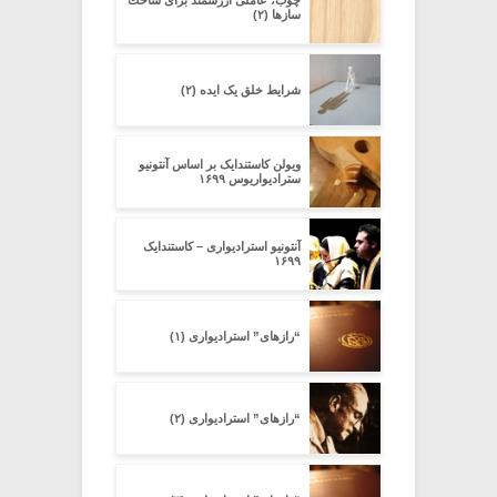
چوب، عاملی ارزشمند برای ساخت
سازها (۲)
شرایط خلق یک ایده (۲)
ویولن کاستندایک بر اساس آنتونیو
سترادیواریوس ۱۶۹۹
آنتونیو استرادیواری – کاستندایک
۱۶۹۹
“رازهای” استرادیواری (۱)
“رازهای” استرادیواری (۲)