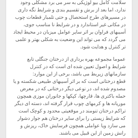
سلامت کامل بیو لوژیکی به سر می برد مشکلی وجود
ندارد، اما بعد از برش و تقسیم بندی و شرایط نگه داری
در مسیرهای طرح استحصال و حتی تلمبار قطعات چوب
در مکانی غیر استاندارد و در شرایط نا مناسب جوی،
آسیبهای فراوان بر اثر سایر عوامل میزبان در محیط ایجاد
می گردد که می تواند این وضعیت به شکلی بهتر و علمی
تر کنترل و هدایت شود.
عموما مجموعه بهره برداری از درختان جنگلی تابع
شرایط و اصول تعیین شده ای است که در کنترل
سازمانهای زیربط می باشد، برخی از این موارد:
قطع درختانی است که بر اثر آسیبهای طبیعی شکسته و یا
مصدوم شده اند، در نوعی دیگر درختانی که در معرض
میکلوش روژا
موریس ژار
حمله باکتری ها، قارچها، کپکها و جانوران موزی همچون
موریانه ها و کرمهای چوب قرار گرفته اند، دسته ای دیگر
تراکم درختان تنومند در موقعیتی محدود و کوچک است
که شرایط زیستی را برای سایر درختان هم جوار دشوار
می سازد ویا عواملی همچون فرسایش خاک، ریزش و
یادداشتی بر موسیقی
دوره آموزش
متن فیلم «متری
موسیقی بر
رانش زمین از این قبیل می باشند.