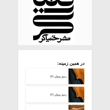
در همین زمینه:
رموز ویولن (۳)
رموز ویولن (۴)