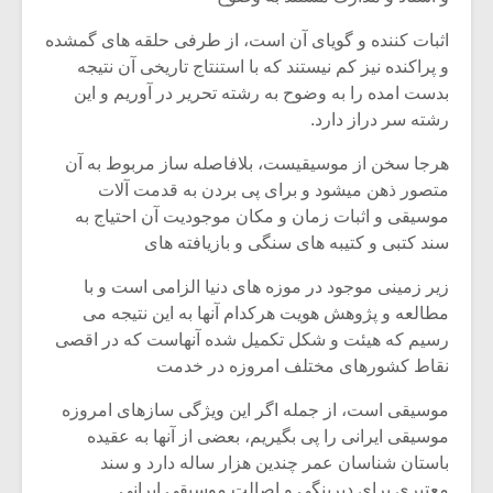
شیش و نیم»
موسیقی فی
برگزار می 
اثبات کننده و گویای آن است، از طرفی حلقه های گمشده
و پراکنده نیز کم نیستند که با استنتاج تاریخی آن نتیجه
اگر نمی توانی
سکانسی به 
مشهورترین باشی،
موسیقی فیلم 
بدست امده را به وضوح به رشته تحریر در آوریم و این
بدنام ترین باش
رشته سر دراز دارد.
هرجا سخن از موسیقیست، بلافاصله ساز مربوط به آن
متصور ذهن میشود و برای پی بردن به قدمت آلات
موسیقی و اثبات زمان و مکان موجودیت آن احتیاج به
سند کتبی و کتیبه های سنگی و بازیافته های
زیر زمینی موجود در موزه های دنیا الزامی است و با
مطالعه و پژوهش هویت هرکدام آنها به این نتیجه می
رسیم که هیئت و شکل تکمیل شده آنهاست که در اقصی
نقاط کشورهای مختلف امروزه در خدمت
موسیقی است، از جمله اگر این ویژگی سازهای امروزه
موسیقی ایرانی را پی بگیریم، بعضی از آنها به عقیده
باستان شناسان عمر چندین هزار ساله دارد و سند
معتبری برای دیرینگی و اصالت موسیقی ایرانی