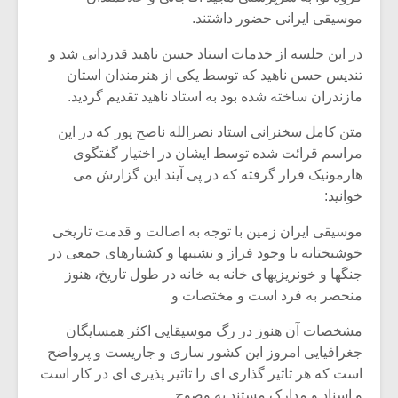
موسیقی ایرانی حضور داشتند.
در این جلسه از خدمات استاد حسن ناهید قدردانی شد و
تندیس حسن ناهید که توسط یکی از هنرمندان استان
مازندران ساخته شده بود به استاد ناهید تقدیم گردید.
متن کامل سخنرانی استاد نصرالله ناصح پور که در این
مراسم قرائت شده توسط ایشان در اختیار گفتگوی
هارمونیک قرار گرفته که در پی آیند این گزارش می
خوانید:
موسیقی ایران زمین با توجه به اصالت و قدمت تاریخی
خوشبختانه با وجود فراز و نشیبها و کشتارهای جمعی در
جنگها و خونریزیهای خانه به خانه در طول تاریخ، هنوز
میکلوش روژا
موریس ژار
منحصر به فرد است و مختصات و
مشخصات آن هنوز در رگ موسیقایی اکثر همسایگان
جغرافیایی امروز این کشور ساری و جاریست و پرواضح
یادداشتی بر موسیقی
دوره آموزش
است که هر تاثیر گذاری ای را تاثیر پذیری ای در کار است
متن فیلم «متری
موسیقی بر
و اسناد و مدارک مستند به وضوح