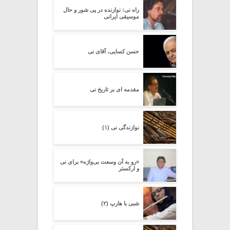
راه نی: نوازنده در پی شور و حال
موسیقی ایرانی
حسن کسایی، آقای نی
مقدمه ای بر تاریخ نی
نوازندگی نی (۱)
«رو به آن وسعت بی‌واژه» برای نی
و ارکستر
شبی با هارپ (۲)