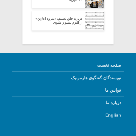
۱۲: نایی»
درباره خلق تصنیفِ «سرود آغازین»
از آلبوم بشنو ز مثنوی
صفحه نخست
نویسندگان گفتگوی هارمونیک
قوانین ما
درباره ما
English