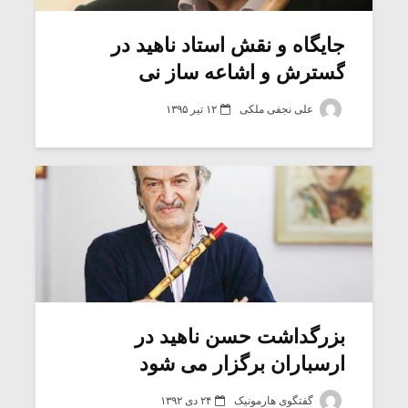
جایگاه و نقش استاد ناهید در
گسترش و اشاعه ساز نی
علی نجفی ملکی
۱۲ تیر ۱۳۹۵
میکلوش روژا
موریس ژار
بزرگداشت حسن ناهید در
ارسباران برگزار می شود
یادداشتی بر موسیقی
دوره آموزش
متن فیلم «متری
موسیقی بر
گفتگوی هارمونیک
۲۴ دی ۱۳۹۲