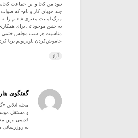
نبود من کجا و این جماعت کجابه
چند جویای کار و نام- که صواب 
مرگ امنیت معنوی شغلم را به ا
به چنین موجوداتی برای همکاری 
مناسبت هر شب مجلس ختمی از 
خاموش‌کردن تلویزیونم بر‌پا کر
آواز
گفتگوی هار
و مستقل موسیق
قدیمی ترین م
به روزرسانی م