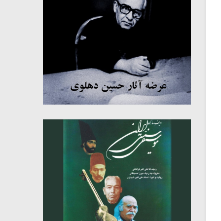
میکلوش روژا
موریس ژار