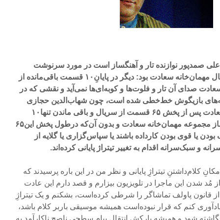
علی صمدپور نوازنده تار و آهنگساز است در مورد سرنوشت
آخرین اثرش که آهنگسازی سریال مهمان‌خانه سعادت بود: دیگر در پایانِ۱۰ قسمت باقی‌مانده از
انه سعادت صدای آن تار و فلوت‌ها و کوبه‌ای‌ها نمی‌آید و نقشی که در
چه‌های بازیگوش خط‌خطی شده ‌است، چون شهاب‌الدین حجازی
تهیه کننده سریال مهمان‌خانه سعادت پس از پخش ۶۵ قسمت از سریال و باقی ماندن تنها۱۰
قسمت، بدون اطلاع من، آهنگساز مجموعه مهمان‌خانه سعادت و بدون آن‌که درطول پخش این۶۵
ن یا قوی بودن کارداده باشند یا سپاس‌گزاری یا گلایه از
نه و سبک‌سرانه اقدام به تغییر تیتراژ پایانی کرده‌اند.
انِ کلام‌داشتنِ تیتراژِ پایانی و نظر من در این باره پرسیدند که
مُد شدن این ماجرا در تلویزیون بیزارم و قصد دارم این عادت
از قانون پاولف تماشاگر را شرطی کرده‌است، بشکنم و یک تیتراژِ
اد‌آوری کنم که قرار نبوده‌است همیشه موسیقی باربر کلام باشد،
اشته شود و همیشه بارکشِ انتقالِ پیامِ سطحیِ ناصحِ ناکارآمد به