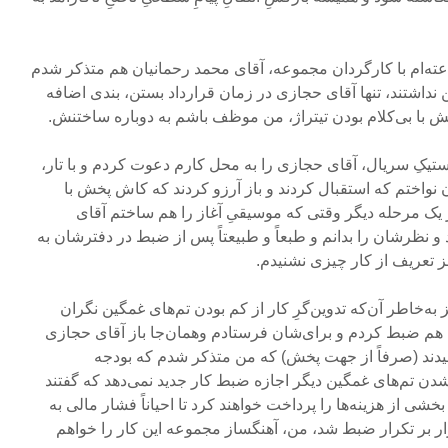
ه‌ام با کارگردان مجموعه، آقای محمد رحمانیان هم متذکر شدم
 نداشتند، تنها آقای حجازی در زمان قرارداد بستن، بندی اضافه
با بی‌کلام بودن تیتراژ، من موظف باشم به دوباره ساختنش.
ستیکِ سریال، آقای حجازی را به محل کارم دعوت کردم و با تار،
‌شان نواختم که استقبال کردند و باز آرزو کردند که کاش پخش با
 یک مرحله‌ دیگر وقتی که موسیقیِ آغاز را هم ساختم آقای
و نظرشان را بدانم و طبعاً و طبیعتاً پس از ضبط در دفترشان به
تعریف از کار چیزی نشنیدم.
 به‌خاطر آن‌که تدوین‌گرِ کار از کم بودن تم‌های غمگین نگران
ن هم ضبط کردم و برای‌شان فرستادم وهمان‌جا باز آقای حجازی
دند (صرفاً از جهت پخش) که من متذکر شدم که بودجه
شدن تم‌های غمگین دیگر اجازه ضبط کار جدید نمی‌دهد که گفتند
شی از هزینه‌ها را پرداخت خواهند‌ کرد تا احیاناً فشار مالی به
ار بر تکرار ضبط شد، من، آهنگساز مجموعه این کار را خواهم