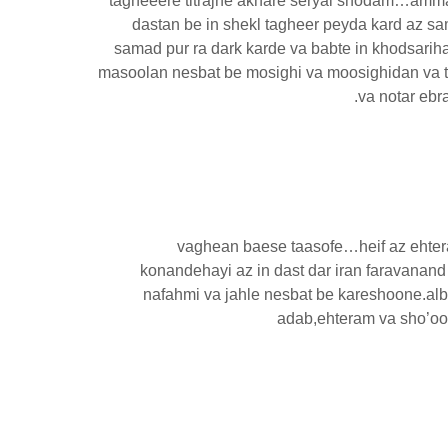
tagheeere titrajhe akhare seryal shodam…amm
dastan be in shekl tagheer peyda kard az 
samad pur ra dark karde va babte in khodsariha
masoolan nesbat be mosighi va moosighidan va t
va notar ebr
vaghean baese taasofe…heif az ehte
konandehayi az in dast dar iran faravana
nafahmi va jahle nesbat be kareshoone.alb
adab,ehteram va sho’oo