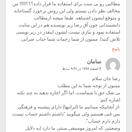
مطالبی رو بی منت برای استفاده ما قرار داده؟؟؟!!!!! من
مخالف نظر دادن نیستم ولی این روش برخورد گستاخانه
و متوقع ایشون اشتباهه. طبعا میشه ازمطالب
دانشمندانی چون آق رضا زیر نویسنده هم در این سایت
استفاده نمود و نیازی نیست ایشون اینقدر در زیر نویسی
تلاش کنند!. ممنون از شما زحمات شما جناب ضرابی.
پاسخ
سامان
۴ اسفند ۱۳۸۷ در ۹:۴۶ ب٫ظ
رضا جان سلام
ممنون از توجه شما به این مطلب
بی شک حق با شماست، اما اگر اجازه بدهید به چند نکته
اشاره کنم:
-از آنجاییکه میدانیم ما (ایرانیها) دارای پیشینه و فرهنگی
بس غنی هستیم ولی میگویند “داشتم داشتم حساب نیست
دارم دارم حساب”.
وضعیتی که امروز موسیقی سنتی ما دارد (به دلایل