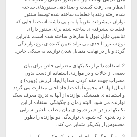
انتظار می رفت کیفیت و صدا دهی سنتورهای ساخته
شده رفته رفته با قطعات ساخته شده توسط سنتور
نوازان ، پیشرفت تقریباٌ پا به پایی داشته است تا جایی که
قطعات پیشرفته ی ساخته شده برای سنتور دارای
تناسبی قابل قبول با سازهای ساخته شده است. بنابراین
نوع سنتور تا حدی می تواند تعیین کننده ی نوع نوازندگی
گردد و باز در نهایت متمایل شدن نوازنده به سبکی خاص.
2-استفاده دائم از تکنیکهای مضرابی خاص برای بیان
بعضی از حالات و در مواردی استفاده از دست بدون
مضراب جهت خفه کردن صدا یا ایجاد لرزش (ویبره) و
امثال آنها، که مجموعاٌ باعث ایجاد لحنی متفاوت می گردد
و استفاده ی همیشگی نوازنده از آنها به تدریج معرف سبک
میکلوش روژا
موریس ژار
نوازنده می شود. البته زمان و چگونگی استفاده از این
تکنیکها نیز در تغییر شیوه ی بیان مطلب تاءثیر بسزایی
دارد بنحوی که شیوه ی نوازندگی دو نوازنده را بطور
محسوس از یکدیگر متمایز می کند.
یادداشتی بر موسیقی
دوره آموزش
متن فیلم «متری
موسیقی بر
3-و دیگر چگونگی اجرای ردیف که فکر می کنم این