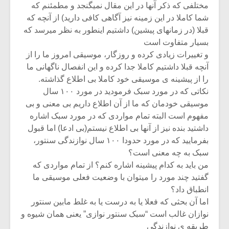
مختلفی که ذکر آنها در این مقال نمیگنجد و مطمئنم که
شما کاملا در این زمینه نیز آگاهی کافی دارید) از آنچه که
قبلا (در زمانهای پیشین) داشتیم اینطور به نظر میرسد که
بسیار متفاوت است
و تغییرات زیادی کرده و روزگار، موسیقی امروز ما را از
آنچه قبلا داشتیم کاملا جدا کرده و این انفصال ناگهانی ما
را از پیشینه ی موسیقی خود کاملا بی اطلاع گذاشته.
نکاتی که در مورد سبک فرمودید در مورد ۱۰۰ سال
موسیقی خودمان که ما از آن اطلاع داریم بی معنی و بی
مفهوم است البته تمام مواردی که در مورد سبک اشاره
داشتید بنده نیز از آنها بی اطلاع نیستم(بی ادعا) اما قبول
بفرمایید که در مورد حدودا ۱۰۰ سال نوازندگی سنتور،
سبک به چه معنی است؟
من باید به کدام پیشینه اشاره کنم؟ از تمام مواردی که
گفتید چند مورد را میتوان با وضعیت فعلی موسیقی ما
انطباق داد؟
اما آن بحثی که فعلا یا به درست یا به غلط مابین سنتور
نوازان غالب است “سبک سنتور نوازی” یعنی همان شیوه و
طریقه ی نوازندگی