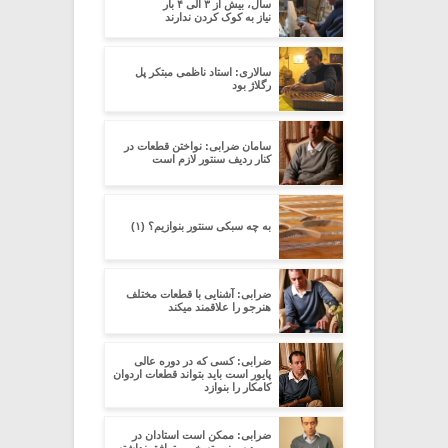
سال، بیش از ۳ الی ۴ بار
نیاز به کوک کردن ندارند
سالاری: استاد ناظمی مبتکر پل
رگلاژ بود
سامان ضرابی: نواختن قطعات در
کنار ردیف سنتور لازم است
به چه سبکی سنتور بنوازیم؟ (۱)
ضرابی: آشنایی با قطعات مختلف
هنرجو را علاقمند میکند
ضرابی: کسی که در دوره عالی
پایور است باید بتواند قطعات اردوان
کامکار را بنوازد
ضرابی: ممکن است استادان در