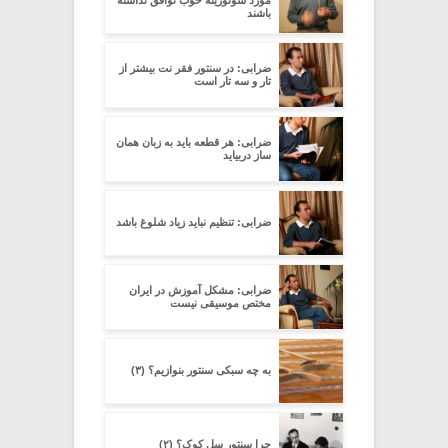
مورد سونوریته خوب توافق نداشته
باشند
ضرابی: در سنتور فقر نت بیشتر از
تار و سه تار است
ضرابی: هر قطعه باید به زبان همان
ساز دربیاید
ضرابی: تنظیم نباید زیاد شلوغ باشد
ضرابی: مشکل آموزش در ایران
مختص موسیقی نیست
به چه سبکی سنتور بنوازیم؟ (۳)
چرا سنتور سل کوک؟ (۲)