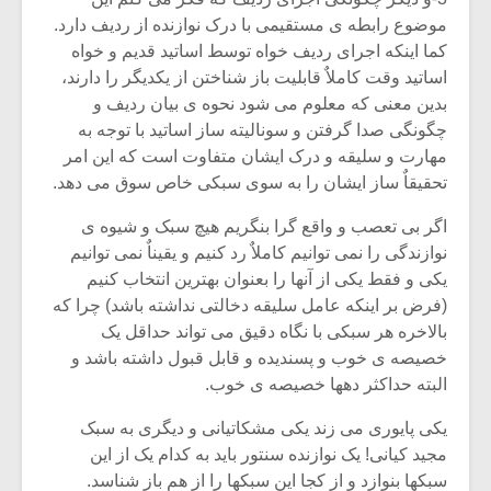
شیش و نیم»
موسیقی فی
موضوع رابطه ی مستقیمی با درک نوازنده از ردیف دارد.
برگزار می 
کما اینکه اجرای ردیف خواه توسط اساتید قدیم و خواه
اگر نمی توانی
سکانسی به 
اساتید وقت کاملاٌ قابلیت باز شناختن از یکدیگر را دارند،
مشهورترین باشی،
موسیقی فیلم 
بدین معنی که معلوم می شود نحوه ی بیان ردیف و
بدنام ترین باش
چگونگی صدا گرفتن و سونالیته ساز اساتید با توجه به
مهارت و سلیقه و درک ایشان متفاوت است که این امر
تحقیقاٌ ساز ایشان را به سوی سبکی خاص سوق می دهد.
اگر بی تعصب و واقع گرا بنگریم هیچ سبک و شیوه ی
نوازندگی را نمی توانیم کاملاٌ رد کنیم و یقیناٌ نمی توانیم
یکی و فقط یکی از آنها را بعنوان بهترین انتخاب کنیم
(فرض بر اینکه عامل سلیقه دخالتی نداشته باشد) چرا که
بالاخره هر سبکی با نگاه دقیق می تواند حداقل یک
خصیصه ی خوب و پسندیده و قابل قبول داشته باشد و
البته حداکثر دهها خصیصه ی خوب.
یکی پایوری می زند یکی مشکاتیانی و دیگری به سبک
مجید کیانی! یک نوازنده سنتور باید به کدام یک از این
سبکها بنوازد و از کجا این سبکها را از هم باز شناسد.