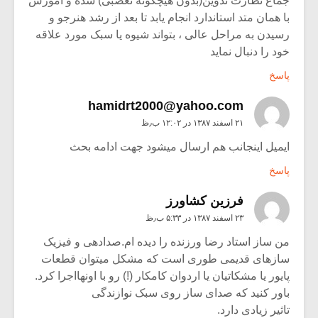
جماع نظارت تدوین(بدون هیچگونه تعصبی) شده و آموزش
با همان متد استاندارد انجام یابد تا بعد از رشد هنرجو و
رسیدن به مراحل عالی ، بتواند شیوه یا سبک مورد علاقه
خود را دنبال نماید
پاسخ
hamidrt2000@yahoo.com
۲۱ اسفند ۱۳۸۷ در ۱۲:۰۲ ب٫ظ
ایمیل اینجانب هم ارسال میشود جهت ادامه بحث
پاسخ
فرزین کشاورز
۲۳ اسفند ۱۳۸۷ در ۵:۳۳ ب٫ظ
من ساز استاد رضا ورزنده را دیده ام.صدادهی و فیزیک
سازهای قدیمی طوری است که مشکل میتوان قطعات
پایور یا مشکاتیان یا اردوان کامکار (!) رو با اونهااجرا کرد.
باور کنید که صدای ساز روی سبک نوازندگی
تاثیر زیادی دارد.