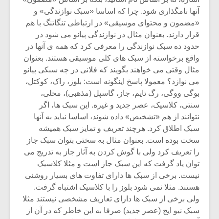
آنها نامگذاری شود. چرا که اساسا «سبک نوازندگی» و
«مضمون و محتوای موسیقی» در ارتباطی تنگاتنگ با هم
قرار دارند. بعنوان مثال در نوازندگی پیانو می شود در
حدود ده سبک نوازندگی را معرفی کرد که همه ی آنها در
واقع برخواسته از سبک های کلی موسیقی هستند. بعنوان
مثال وقتی می خواهند بگویند که فلانی در چه سبکی پیانو
می نوازد؟ معمولا پاسخ اینگونه است: بلوز، راک، کوکتل،
بوگی ووگی، رگ تایم، جاز، گاسپل (مذهبی)، محلی،
سنتی، کلاسیک، عصر جدید و غیره. این سبک ها، اگر
نتوانند از هم «تشخیص» داده شوند، اساسا نباید به آنها
سبک اطلاق کرد. هرچند تعریف و تمایز سبک همیشه
سخت بوده است. بعنوان مثال به سختی بتوان سبک جاز
را تعریف کرد ولی با گوش کردن به آثار جاز به تدریج می
توان یاد گرفت که این سبک جاز است و مثلا کلاسیک
نیست. برخی از سبک ها دارای تفاوت های بسیار روشنی
هستند. مثلا نمی شود بلوز را با کلاسیک اشتباه گرفت.
ولی برخی از سبک ها دارای تعاریف مشخصی نیستند مثلا
سبک نیو ایج (عصر جدید) صرفا به این خاطر که در آن از