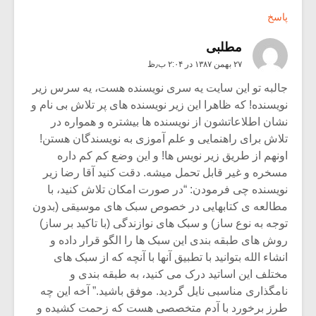
پاسخ
مطلبی
۲۷ بهمن ۱۳۸۷ در ۲:۰۴ ب٫ظ
جالبه تو این سایت یه سری نویسنده هست، یه سرس زیر
نویسنده! که ظاهرا این زیر نویسنده های پر تلاش بی نام و
نشان اطلاعاتشون از نویسنده ها بیشتره و همواره در
تلاش برای راهنمایی و علم آموزی به نویسندگان هستن!
اونهم از طریق زیر نویس ها! و این وضع کم کم داره
مسخره و غیر قابل تحمل میشه. دقت کنید آقا رضا زیر
نویسنده چی فرمودن: “در صورت امکان تلاش کنید، با
مطالعه ی کتابهایی در خصوص سبک های موسیقی (بدون
توجه به نوع ساز) و سبک های نوازندگی (با تاکید بر ساز)
روش های طبقه بندی این سبک ها را الگو قرار داده و
انشاء الله بتوانید با تطبیق آنها با آنچه که از سبک های
مختلف این اساتید درک می کنید، به طبقه بندی و
نامگذاری مناسبی نایل گردید. موفق باشید.” آخه این چه
طرز برخورد با آدم متخصصی هست که زحمت کشیده و