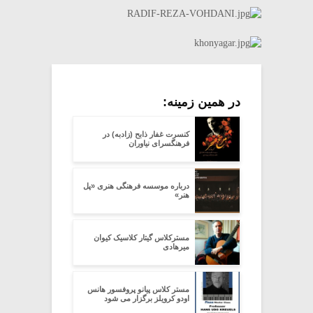
در همین زمینه:
کنسرت غفار ذابح (زادبه) در
فرهنگسرای نیاوران
درباره موسسه فرهنگی هنری «پل
هنر»
مسترکلاس گیتار کلاسیک کیوان
میرهادی
مستر کلاس پیانو پروفسور هانس
اودو کرویلز برگزار می شود