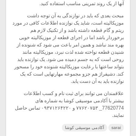
شیش و نیم»
موسیقی فی
آنها از یک روند تمرینی مناسب استفاده کنید.
برگزار می 
مبحث بعدی که باید در نوازندگی به آن توجه داشت
اگر نمی توانی
سکانسی به 
موزیکالیته است، شاید یک نوازنده اطلاعات کافی در مورد
مشهورترین باشی،
موسیقی فیلم 
ریتم و گام قطعه داشته باشد و از تکنیک لازم هم
بدنام ترین باش
برخوردار باشد اما در اجرای قطعه از موزیکالیته خوبی
بهره مند نباشد و همین امر باعث می شود که شنونده از
شنیدن قطعه نواخته شده لذت نبرد، موزیکالیته مانند
روحی است که به جسم دمیده می شود. یک نوازنده باید
بتواند ساعتها با رعایت موزیکالیته شنونده خود را مسحور
کند. دشیفراژ هم جزو مجموعه مهارتهایی است که یک
نوازنده باید به آن دست یابد.
علاقمندان می توانند برای ثبت نام و کسب اطلاعات
بیشتر با آکادمی موسیقی کوشا به شماره های
77620774_ ۷۷۶۲۰۷۵۳ و ۰۹۳۷۱۲۶۴۲۲۰ تماس حاصل
نمایند.
sarai
آکادمی موسیقی کوشا