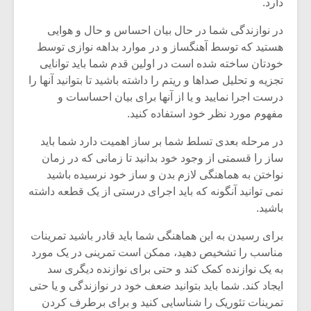
دارد.
در نوازندگی شما در حال بیان احساس و حال و هوایی
هستید که توسط آهنگساز و در موارد بداهه نوازی توسط
خودتان ساخته شده است در اولین قدم شما باید توانایی
تجزیه و تحلیل صداها و ریتم را داشته باشید تا بتوانید آنها را
درست اجرا نمایید و یا از آنها برای بیان احساسات و
مفهوم مورد نظر خود استفاده کنید.
در مرحله بعدی تسلط شما بر ساز اهمیت دارد شما باید
ساز را قسمتی از وجود خود بدانید تا زمانی که در زمان
نواختن به هماهنگی لازم بدن و ساز خود نرسیده باشید
نمی توانید آنگونه که باید اجرای درستی از یک قطعه داشته
باشید.
میکلوش روژا
موریس ژار
برای رسیدن به این هماهنگی شما باید قادر باشید تمرینات
مناسب را تشخیص دهید، ممکن است تمرینی در یک مورد
به یک نوازنده کمک کند و حتی برای نوازنده دیگری سد
یادداشتی بر موسیقی
دوره آموزش
ایجاد کند. شما باید بتوانید ضعف خود در نوازندگی و یا حتی
متن فیلم «متری
موسیقی بر
تمرینات تئوریک را شناسایی کنید و برای برطرف کردن