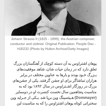
Johann Strauss II (1825 - 1899), the Austrian composer,
conductor and violinist. Original Publication: People Disc -
HJ0232 (Photo by Hulton Archive/Getty Images)
‌‌‌یوهان‌ اشتراوس به آن دسته کوچک از آهنگسازان بزرگ‌
تعلق دارد که در زمان‌ حیات‌ شان، شاهد‌ موفقیت‌های
بـزرگ خـود بودند و بارها به عناوین مختلف در برابر
هزاران تماشاگر برای‌ او جشن‌ گرفتند. یکی از جشن‌های
بزرگ در روزگار اشـتراوس در سال‌ ۱۸۹۲ بود که‌ به
مناسبت پنجاهمین سال‌ نخست‌ کنسرت او در دوممایر
(Dommayer) هـیتسینگ وین برپا شد. یـکی‌ از جـراید وین
سخنرانی کوتاه یوهان اشتراوس را که به مناسبت‌ این