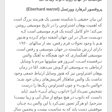
شیش و نیم»
موسیقی فی
برگزار می 
پروفسور ابرهارد وورتسل‌ (Eberhard warzel)
اگر نمی توانی
سکانسی به 
این بیان‌ حقیقی‌ با‌ شکسته نفسی یک هنرمند بزرگ است‌
مشهورترین باشی،
موسیقی فیلم 
که اهمیت یوهان اشتراوس را در تاریخ موسیقی روشن‌
بدنام ترین باش
می‌کند؛ «او کامل کننده یک فرم‌ موسیقی‌ است‌ کـه
دویـست‌ سـال در این جهان آشفته دوام‌ کـرده‌ و هـنوز
هـم با وجود تحولات فرم رقص، بعد از سالهای ۱۹۲۰
دارای ارزش‌ شایسته در جهان موسیقی و رقص است‌.
موسیقی‌ آهنگسازی‌‌ که خود هیچگاه به آهنگ والس
نـرقصیده اسـت. امـروز هم‌ میلیونها مردم با وسایل
ارتباطی به مـوسیقی او گـوش می‌دهند. امّا در زمان
یوهان اشتراوس نیز که هنوز‌ وسایل‌ ارتباط‌ جمعی وجود
نداشت یک والس شاهکار آفرینش‌های زمان خود شـد:
«والس دانـوب‌» و چون‌ اشتراوس رنگ‌ها را درست
تشخیص نمی‌داد آنرا «دانوب‌ زیبای آبـی» نامید. (باید
دانست که دانوب‌ در‌ هیچ‌ موقع از سال آبی و زیبا نیست!
مترجم). او هرگز تصور نمی‌کرد با‌ این‌ والس بـه چـنان
موفقیتی دست یابد که به مناسبت‌ بیست و پنجمین سال