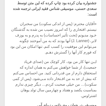
جشنواره بیان کرده بود چاپ کرده که این متن توسط
سعدی حسنی، موسیقی شناس فقید ایرانی ترجمه شده
است:
«آقایان محترم: (پس‌ از اندکی سکوت) من سخنران‌
نیستم. افتخاری را که امروز نصیب من شده به گذشتگان‌
خـود مدیونم (تحت تأثیر احساسات) به پدرم و به یوزف‌
لانر، (J. Lanner) آنها بودند که به من‌ آموختند‌ چگونه‌
می‌توانم این موفقیت را کسب کنم. تنها امکان من این بود
که‌ فورم کار آنها را گسترش دهـم.
ایـن تنها کار من بود، کار کوچک من (صدای فریاد
جمعیت‌)، از‌ شما خواهش می‌کنم به همان اندازه که‌
استحقاق دارم از من قدردانی کنید. من احساس می‌کنم
میکلوش روژا
موریس ژار
که‌ بیش از حد به من افـتخار داده مـی‌شود. (پس از کمی‌
سکوت‌)… من‌ خیلی صحبت کردم… دیگر چیزی ندارم‌
بمناسبت‌ یکصد و هفتاد و چهارمین سال تولد یوهان
اشتراوس.
یادداشتی بر موسیقی
دوره آموزش
متن فیلم «متری
موسیقی بر
موسیقی در جهان روی‌ دانوب‌ زیبای آبی