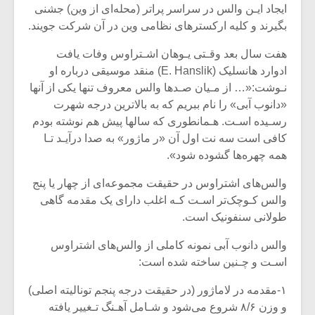
ایجاد ایـن والس در‌ سراسر‌ پراتر (محله‌ای از وین) جشنی
بگیرند و کلیه ارکسترهای نظامی‌ وین در آن شرکت جویند‌.
هفت‌ سال بعد وقـتی یـوهان اشـتراوس وفات یافت
ادوارد هانسلیک‌ (E. Hanslik‌) منقد موسیقی درباره او
نـوشت:«… از مـیان صـدها والس معروف تنها یکی از آنها‌
«دانوب‌ آبی» را نام ببریم که به بالاترین درجه شهرت
رسـیده اسـت. هـمانطوری که‌ سالها‌ پیش‌ هم نوشته بودم
کافی است سه نت‌ اول آن «ر ماژور» به صدا درآیـد تـا‌
همه‌ چهره‌ها گشوده‌ شود».
والس‌های اشتراوس در حقیقت مجموعه‌ای از چهار یا پنج‌
والس‌ کـوچک‌تر‌ اسـت کـه اغلب دارای یک مقدمه گاهی‌
طولانی سنفونیک است.
والس دانوب آبی نمونه کاملی‌ از‌ والس‌های‌ اشتراوس‌
اسـت و چـنین ساخته شده است:
۱-مقدمه در لاماژور (در حقیقت درجه‌ پنجم‌ تونالیته‌ اصلی)
و وزن ۸/۶ شروع می‌شود و شـامل آهـنگ تـغییر یافته‌