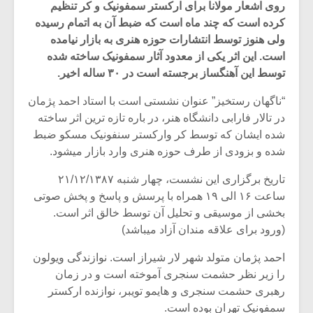
روی اشعار مولانا برای ارکستر سمفونیک و کر تنظیم
کرده است که چند ماه است که ضبط آن به اتمام رسیده
ولی هنوز توسط انتشارات حوزه هنری به بازار نیامده
است. این اثر یکی از معدود آثار سمفونیک ساخته شده
توسط این آهنگساز برجسته است در ۳۰ ساله اخیر.
“ناگهان رستخیز” عنوان نشستی است با استاد احمد پژمان
در تالار فارابی دانشگاه هنر، در باره تازه ترین اثر ساخته
شده ایشان که توسط کر وارکستر سنفونیک مسکو ضبط
شده و بزودی از طرف حوزه هنری وارد بازار میشود.
تاریخ برگزاری این نشست، چهار شنبه ۲۱/۱۲/۱۳۸۷
ساعت ۱۶ الی ۱۹ همراه با پرسش و پاسخ و پخش صوتی
بخشی از موسیقی و تحلیل آن توسط خالق اثر است.
میکلوش روژا
موریس ژار
(ورود برای علاقه مندان آزاد میباشد)
احمد پژمان متولد شهر لار شیراز است. نوازندگی ویولون
را زیر نظر حشمت سنجری آموخته است و در زمان
یادداشتی بر موسیقی
دوره آموزش
رهبری حشمت سنجری و هایمو تویبر، نوازنده ارکستر
متن فیلم «متری
موسیقی بر
سمفونیک تهران بوده است.