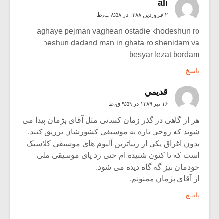
ali
۲ فروردین ۱۳۸۸ در ۸:۵۸ ب٫ظ
aghaye pejman vaghean ostadie khodeshun ro
neshun dadand man in ghata ro shenidam va
besyar lezat bordam
پاسخ
قديمي
۱۶ تیر ۱۳۸۹ در ۹:۵۹ ق٫ظ
هر از گاهی در گذر زمان کسانی مثل آقای پژمان پیدا می
شوند که روحی تازه به موسیقی کشورشان تزریق کنند.
بدون اغراق یکی از زیباترین آلبوم های موسیقی کلاسیک
است که تا کنون شنیده ام حتی رد پای موسیقی ملی
خودمان نیز گه گاه دیده می شود.
از آقای پژمان ممنونم.
پاسخ