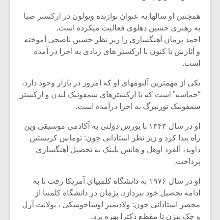
شیش و نیم»
موسیقی فی
برگزار می 
همچنین او سالها به عنوان نوازنده ویولون در ارکستر صبا
به رهبری حسین دهلوی فعالیت میکرده است.
اگر نمی توانی
سکانسی به 
احمد پژمان آهنگسازی را زیر نظر حسین ناصحی آموخته
مشهورترین باشی،
موسیقی فیلم 
بدنام ترین باش
و آثارش تا کنون با ارکستر های زیادی به اجرا در آمده
است.
یکی از مهمترین آلبومهای او که امروز در بازار وجود دارد،
“حماسه” است که با ارکسترهای سمفونیک لندن و ارکستر
سمفونیک نورنبرگ به اجرا درآمده است.
او در سال ۱۳۴۳ با یورس دولتی به آکادمی موسیقی وین
راه پیدا کرد و زیر نظر استادانی چون: توماس کریستین
داوید، آلفرد اوهل و هانس یلینک به تحصیل آهنگسازی
پرداخت.
او در سال ۱۹۷۶ به دانشگاه کلمبیای آمریکا رفت تا به
ادامه تحصیل خود بپردازد. پژمان در دانشگاه کلمبیا از
محضر استادانی چون: ولادیمیر اوساچوسکی ، بولانت آرل
و جک بیزن تا مقطع دکترا بهره برد.