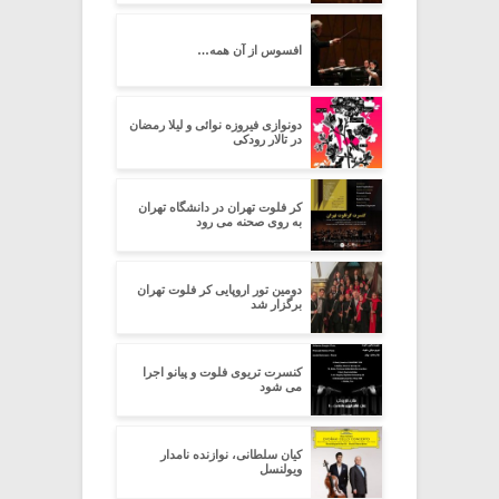
افسوس از آن همه…
دونوازی فیروزه نوائی و لیلا رمضان
در تالار رودکی
کر فلوت تهران در دانشگاه تهران
به روی صحنه می رود
دومین تور اروپایی کر فلوت تهران
برگزار شد
کنسرت تریوی فلوت و پیانو اجرا
می شود
کیان سلطانی، نوازنده نامدار
ویولنسل