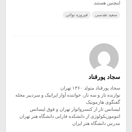
شیش و نیم»
موسیقی فی
اینچنین هستند.
برگزار می 
سعید تقدسی
فیروزه نوائی
اگر نمی توانی
سکانسی به 
مشهورترین باشی،
موسیقی فیلم 
بدنام ترین باش
سجاد پورقناد
سجاد پورقناد متولد ۱۳۶۰ تهران
نوازنده تار و سه تار، خواننده آواز اپراتیک و سردبیر مجله
گفتگوی هارمونیک
لیسانس تار از کنسرواتوار تهران و فوق لیسانس
اتنوموزیکولوژی از دانشکده فارابی دانشگاه هنر تهران
مدرس دانشگاه هنر ایران