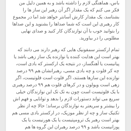
باس، هماهنگی لازم را داشته باشد و به همین دلیل من
فکر می کنم که یک مقدار اگر آن رهبر این ساز ها را
بشناسد، یک مقدار کارش آسانتر خواهد شد اما در مجموع
کار رهبری این است که شما صداها را بشنوید و این صداها
را بتوانید خوب با آن نوازندگان کار کنید و صدای نهایی
مطلوبی را در بیاورید.
تمام ارکستر سمفونیک هایی که رهبر دارند می دانند که
بهتر است این هدایت کننده یا نوازنده یک ساز زهی باشد یا
پیانیست یا آهنگساز، در نتیجه یک ارکستر که بادی است،
چه کر فلوت و چه بادی مسی، رهبرانشان هم ۹۹ درصد
نوازنده این سازها هستند، اگر فلوت است فلوتیست، اگر
زهی است ویولون و در کرهای فلوت هم ۹۹ درصد رهبری
میکلوش روژا
موریس ژار
با یک فلوتیست است چون به تک تک این نوازندگان خیلی
سریع می تواند دستورات لازم را بدهد و توانایی و فهم اش
را بیشتر و سریعتر به نوازندگان برساند؛ حالا چه از نظر
تکنیک ساز و چه از نظر موزیک، در ارکستر بادی مسی هم
بهتر است رهبر یک ترومپتیست یا یک هورنیست یا یک
یادداشتی بر موسیقی
دوره آموزش
متن فیلم «متری
موسیقی بر
پوزانیست باشد و ۹۹ درصد رهبران این گروه ها هم