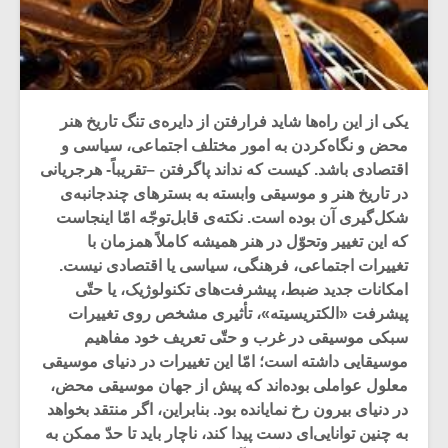
یکی از این راه‌ها شاید فرارفتن از دایره‌ی تنگ تاریخ هنر
محض و نگاه‌کردن به امور مختلف اجتماعی، سیاسی و
اقتصادی باشد. کیست که نداند پاگرفتن –تقریباً- هرجریانی
در تاریخ هنر و موسیقی وابسته به بسترهای چندجانبه‌ی
شکل‌گیری آن بوده است. نکته‌ی قابل‌توجّه امّا اینجاست
که این تغییر وتحوّل در هنر همیشه کاملاً همزمان با
تغییرات اجتماعی، فرهنگی، سیاسی یا اقتصادی نیست.
امکانات جدید ضبط، پیشرفت‌های تکنولوژیک، یا حتّی
پیشرفت «الکتریسیته»، تأثیری مشخص روی تغییرات
سبکی موسیقی در غرب و حتّی تعریف خود مفاهیم
موسیقایی داشته است؛ امّا این تغییرات در دنیای موسیقی
معلول عواملی بوده‌اند که پیش از جهان موسیقی محض،
در دنیای بیرون رخ نمایانده بود. بنابراین، اگر منتقد بخواهد
به چنین توانایی‌ای دست پیدا کند، ناچار باید تا حدّ ممکن به