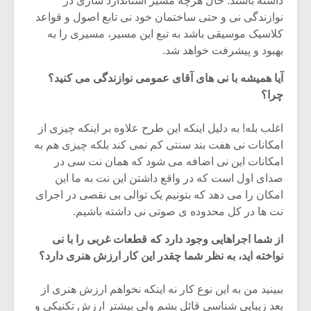
داشته باشند. حال هرچه مسیر استاندارد سازی در
شیش و نیم»
موسیقی فی
برگزار می 
نوازندگی نی و حتی ساختمان خود نی تابع اصول و قواعد
کلاسیک موسیقی باشد به تبع این مسیر، مسیری را به
اگر نمی توانی
سکانسی به 
بهبود و پیشرفت خواهد شد.
مشهورترین باشی،
موسیقی فیلم 
بدنام ترین باش
آیا همیشه با نی های آقای عمومی نوازندگی می کنید؟
چرا؟
اغلب بله! به دلیل اینکه این طرح علاوه بر اینکه چیزی از
امکانات نی هفت بند سنتی کم نمی کند بلکه چیزی هم به
امکانات این نی اضافه می شود که همان نت سی در
صدای اول است که در واقع داشتن این نت به ما این
امکان را می دهد که بتونیم یک توالی بی نقصی در اجرای
نت ها در کل محدوده ی صوتی نی داشته باشیم.
از شما اجراهایی وجود دارد که قطعات غربی را با نی
نواخته اید، به نظر شما چقدر این کار ارزش هنری دارد؟
ببینید من به این نوع کار نه اینکه نخواهم ارزش هنری از
بعد زیبایی شناسی قائل بشم ولی بیشتر ارزش تکنیکی و