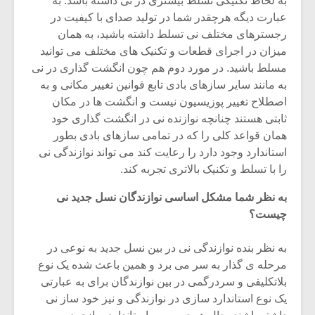
به لحاظ تکنیکی تسلط بیشتری در نی داشته باشد. به
عبارت دیگه هرچقدر شما در تولید صدای با کیفیت در
رجسترهای مختلف نی تسلط داشته باشید، به همان
میزان در اجرای قطعات و تکنیک های مختلف می توانید
مسلط باشید. در مورد دوم هم چون انگشت گذاری در نی
به مانند سایر سازهای بادی تابع قوانین تغییر مکانی و به
اصطلاح تغییر پوزیسیون نیست و انگشت ها در مکان
ثابتی هستند چنانچه نوازنده نی در انگشت گذاری خود
همان قواعد کلی را که در تمامی سازهای بادی بطور
استاندارد وجود دارد را رعایت کند می تواند نوازندگی نی
را با تسلط و تکنیک بالاتری تجربه کند.
به نظر شما مشکل اساسی نوازندگان نسل جدید نی
چیست؟
میکلوش روژا
موریس ژار
به نظر بنده نوازندگی نی در بین نسل جدید به نوعی در
مرحله ی گذار به سر می برد و همین باعث شده یک نوع
بلاتکلیفی و سردرگمی در بین نوازندگان برای به عبارتی
یادداشتی بر موسیقی
دوره آموزش
یک نوع استاندارد سازی در نوازندگی و نیز خود ساز نی
متن فیلم «متری
موسیقی بر