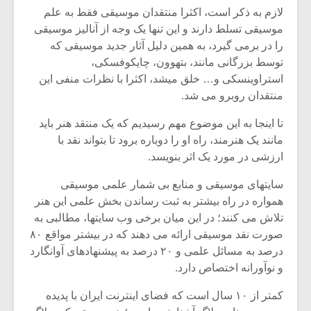
شیش و نیم»
موسیقی فی
لازم به ذکر است، اکثرا منتقدان موسیقی فقط به علم
برگزار می 
موسیقی تسلط دارند و این تنها یک وجه از آنالیز موسیقی
اگر نمی توانی
سکانسی به 
را در برمی گیرد، به همین دلیل آثار جدید موسیقی که
مشهورترین باشی،
موسیقی فیلم 
توسط بزرگانی مانند، بتهوون، چایکوفسکی،
بدنام ترین باش
استراوینسکی و… خلق میشد، اکثرا با نظرات منفی این
منتقدان روبرو می شد.
تا اینجا به این موضوع مهم رسیدیم که یک منتقد هنر باید
مانند یک هنرمند، راه او را دوباره برود تا بتواند نقد با
ارزشی در مورد یک اثر بنویسد.
سایتهای موسیقی و منابع بی شمار علمی موسیقی
همواره در راه بیشتر به ثبت رساندن بخش علمی این هنر
تلاش می کنند؛ در این میان برخی وب سایتها، مطالبی به
صورت نقد موسیقی ارائه می دهند که در بیشتر مواقع ۸۰
درصد به مسائل علمی و ۲۰ درصد به پیشنهادهای آوانگارد
و نوآورانه اختصاص دارد.
کمتر از ۱۰ سال است که فضای اینترنت ایران با پدیده