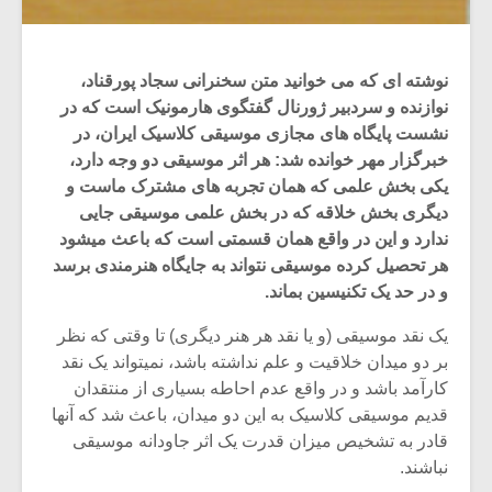
نوشته ای که می خوانید متن سخنرانی سجاد پورقناد،
نوازنده و سردبیر ژورنال گفتگوی هارمونیک است که در
نشست پایگاه های مجازی موسیقی کلاسیک ایران، در
خبرگزار مهر خوانده شد: هر اثر موسیقی دو وجه دارد،
یکی بخش علمی که همان تجربه های مشترک ماست و
دیگری بخش خلاقه که در بخش علمی موسیقی جایی
ندارد و این در واقع همان قسمتی است که باعث میشود
هر تحصیل کرده موسیقی نتواند به جایگاه هنرمندی برسد
و در حد یک تکنیسین بماند.
یک نقد موسیقی (و یا نقد هر هنر دیگری) تا وقتی که نظر
میکلوش روژا
موریس ژار
بر دو میدان خلاقیت و علم نداشته باشد، نمیتواند یک نقد
کارآمد باشد و در واقع عدم احاطه بسیاری از منتقدان
قدیم موسیقی کلاسیک به این دو میدان، باعث شد که آنها
قادر به تشخیص میزان قدرت یک اثر جاودانه موسیقی
یادداشتی بر موسیقی
دوره آموزش
نباشند.
متن فیلم «متری
موسیقی بر