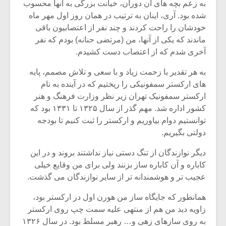
به زعم بچه های آن دوران، خیانت بزرگی به آنها محسوب
شده بود. آری، اینان به ترتیب در همان روز اول مهر ماه
خودشان را راحت کردند و چند نفر از اعتصابیون باقی
ماندند که یکی از آنها، من (مرتضی حنانه) بودم که نفر
آخری شدم که از اعتصاب دست کشیدم.
به هر تقدیر با زحمت زیاد و با سعی و تلاش مصمم، پایه
های ارکستر سمفونیکی را ریختیم که در آینده به نام
ارکستر سمفونیک تهران زیر نظر وزارت فرهنگ و هنر
کشور اداره شد. مهم گذر از سال ۱۳۲۵ تا ۱۳۳۱ بود که
توانستیم دوام بیاوریم و ارکستر را ثبت کنیم تا بودجه
دولتی بگیریم.
دیگر نوازندگان از تنگ دستی نیاز نداشتند بروند و در این
میکلوش روژا
موریس ژار
کاباره و آن کاباره ساز بزنند ولی برای من وقایع خیلی
عجیب تر و هوشمندانه تر از سایر نوازندگان می گذشت.
همانطور که جایگاه ساز من هورن اول در ارکستر بود،
یادداشتی بر موسیقی
دوره آموزش
زاویه دید من هم از منتهی علیه سمت چپ روی ارکستر
متن فیلم «متری
موسیقی بر
به روی سازهای زهی و… رهبر مسلط بود. در سال ۱۳۲۶