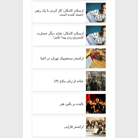
ارسلان کامکار: کار کردن با یک رهبر
خسته کننده است
ارسلان کامکار: شاید دیگر جسارت
کنسرتو زدن پیدا نکنم!
ارکستر سمفونیک تهران در اغما
حنانه از زبان ملاح (۳)
بالیده بر بالین هنر
ارکستر فارابی