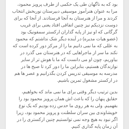
شیش و نیم»
موسیقی فی
بود که به ناگهان طی یک حکمی از طرف پرویز محمود،
برگزار می 
مرا به عنوان هنرآموز موسیقی دبیرستان نوربخش انتخاب
اگر نمی توانی
سکانسی به 
کردند و مرا از هنرستان به آنجا فرستادند. از آنجا که برای
مشهورترین باشی،
موسیقی فیلم 
دوست نزدیکم نیز چنین اتفاقی افتاد یعنی برای غریب
بدنام ترین باش
گرگانی که او نیز از پایه گذاران ارکستر سمفونیک بود
(عضو هیات مدیره) در آینده دیگر شک نداشتم که محمود
به عللی که ما نمی دانیم ما را از مرکز دور کرده است که
نکند ما سر از ماجراهایی که در هنرستان می گذرد در
بیاوریم، چون او می دانست که ما با هوش تر از سایر
نوازندگان هستیم، بنابراین ما را دور کرد تا صبح ها در
مدرسه به موسیقی تدریس کردن بگذرانیم و عصر ها هم
در ارکستر مشغول تمرین باشیم.
بدین ترتیب دیگر وقتی برای ما نمی ماند که بخواهیم،
حقایق پنهان را که باعث اش همان پرویز محمود بود را
بفهمیم. ولی به هر روی ما حدس زده بودیم که یک نوع
خویشاوندی بین سران سلطنت و پرویز محمود بود، زیرا
اگر نبود به هیچ وجه نمی توانستیم چنین ارکستری را در
آن زمان پایه گذاری کنیم.