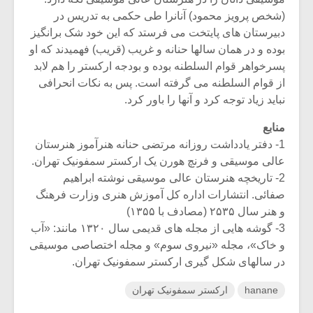
(شخص پرویز محمود) آنانرا طی حکمی به تدریس در
دبیرستان های پایتخت می فرستد که این خود شک برانگیز
بوده و در همان سالها حنانه و غریب (قریب) فهمیدند که او
پسرخواهر قوام السلطنه بوده و بودجه ارکستر را هم لابد
از قوام السلطنه می گرفته است. پس به نکات انحرافی
نباید زیاد توجه کرد و آنها را باور کرد.
منابع
1- دفتر یادداشت روزانه مرتضی حنانه هنرآموز هنرستان
عالی موسیقی و فرنچ هورن یک ارکستر سمفونیک تهران.
2- تاریخچه هنرستان عالی موسیقی نوشته ابراهیم
صفائی. انتشارات اداره کل آموزش هنری وزارت فرهنگ
و هنر سال ۲۵۳۵ (مصادف با ۱۳۵۵)
3- گوشه هایی از مجله های قدیمی سال ۱۳۲۰ مانند: «آب
و خاک»، مجله «نیروی سوم» و مجله اختصاصی موسیقی
در سالهای شکل گیری ارکستر سمفونیک تهران.
hanane
ارکستر سمفونیک تهران