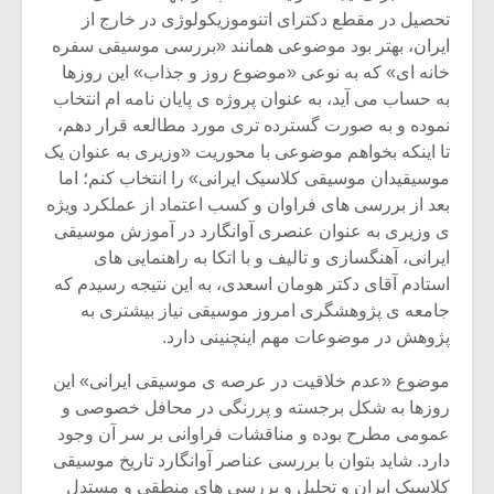
تحصیل در مقطع دکترای اتنوموزیکولوژی در خارج از
ایران، بهتر بود موضوعی همانند «بررسی موسیقی سفره
خانه ای» که به نوعی «موضوع روز و جذاب» این روزها
به حساب می آید، به عنوان پروژه ی پایان نامه ام انتخاب
نموده و به صورت گسترده تری مورد مطالعه قرار دهم،
تا اینکه بخواهم موضوعی با محوریت «وزیری به عنوان یک
موسیقیدان موسیقی کلاسیک ایرانی» را انتخاب کنم؛ اما
بعد از بررسی های فراوان و کسب اعتماد از عملکرد ویژه
ی وزیری به عنوان عنصری آوانگارد در آموزش موسیقی
ایرانی، آهنگسازی و تالیف و با اتکا به راهنمایی های
استادم آقای دکتر هومان اسعدی، به این نتیجه رسیدم که
جامعه ی پژوهشگری امروز موسیقی نیاز بیشتری به
پژوهش در موضوعات مهم اینچنینی دارد.
موضوع «عدم خلاقیت در عرصه ی موسیقی ایرانی» این
روزها به شکل برجسته و پررنگی در محافل خصوصی و
عمومی مطرح بوده و مناقشات فراوانی بر سر آن وجود
دارد. شاید بتوان با بررسی عناصر آوانگارد تاریخ موسیقی
کلاسیک ایران و تحلیل و بررسی های منطقی و مستدل