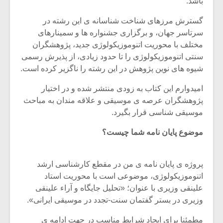
باشد.
شیش و نیم»
موسیقی فی
برگزار می 
گسترش مرزهای شناخت شناسانه ی این رشته در
اگر نمی توانی
سکانسی به 
سرتاسر جهان، و برگزاری جشنواره ها و سمینارهای
مشهورترین باشی،
موسیقی فیلم 
مختلف با محوریت اتنوموزیکولوژی جدید، پژوهشگران
بدنام ترین باش
سنتی اتنوموزیکولوژی را تا حدود زیادی، از پذیرش رسمی
شیوه های نوین پژوهش در این رشته را ناگزیر کرده است.
امیدوارم این کتاب به زودی منتشر شده و در اختیار
پژوهشگران عرصه ی موسیقی و علاقه مندان به مباحث
موسیقی شناسی قرار بگیرد.
موضوع پایان نامه شما چیست؟
پروژه ی پایان نامه ی من در مقطع کارشناسی ارشد
اتنوموزیکولوژی، موضوعی است با محوریت استاد
علینقی وزیری با عنوان؛ «تحلیل جایگاه و آراء علینقی
وزیری در بستر گفتمان سنت-تجدد در موسیقی ایرانی».
مطمئنا برای ایجاد شرایط مناسب در جهت ادامه ی