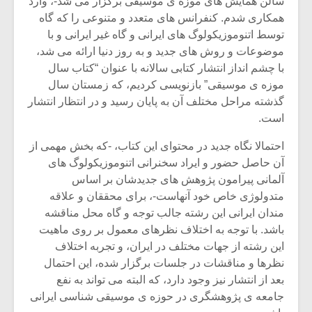
سالن همایش های موزه ی موسیقی برگزار می شد-، وارد
همکاری شدم. کنفرانس های متعدد و متنوعی را که گاه
توسط اتنوموزیکولوگ های ایرانی و گاه غیر ایرانی و با
موضوعات و روش های جدید و به روز دنیا ارائه می شد،
با چشم انداز انتشار کتابی سالانه با عنوان “کتاب سال
موزه ی موسیقی” بازنویسی کردیم، که زمستان سال
گذشته مراحل مختلف آن به پایان رسید و در انتظار انتشار
است.
احتمالا نگاه جدید در محتوای این کتاب، -که بخش مهمی از
آن حاصل حضور و ایراد سخنرانی اتنوموزیکولوگ های
آلمانی پیرامون پژوهش های جدیدشان بر اساس
متدولوژی خاص خود آنهاست-، برای محققان و علاقه
مندان ایرانی این رشته جالب توجه و گاه محل مناقشه
میکلوش روژا
موریس ژار
باشد. با توجه به اختلاف نظرهای معمول بر روی ماهیت
این رشته از جهات مختلف در ایران، و تجربه اختلاف
نظرها و مناقشات در جلسات برگزار شده، این احتمال
بعد از انتشار نیز وجود دارد، که البته می تواند به نفع
یادداشتی بر موسیقی
دوره آموزش
جامعه ی پژوهشگری در حوزه ی موسیقی شناسی ایرانی
متن فیلم «متری
موسیقی بر