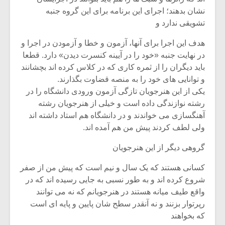
شیش و نیم»
موسیقی فی
نشان بدهند؛ اجرای این برنامه برای این گروه جنبه
برگزار می 
تشویقی ندارد و
اگر نمی توانی
سکانسی به 
مشهورترین باشی،
موسیقی فیلم 
هدف این اجرا برای آنها، آزمون و خطا و آزمودن در اجرا و
بدنام ترین باش
در نهایت جنبه «خود را در آیینه کنسرت دیدن» دارد. قطعا
باید دیگران را از ثمره کاری که در کلاس کرده اند بچشانند
و توانایی های خود را به منصه قضاوت بگذارند.
یکی از این هنرجویان تازگی آزمون ورودی دانشگاه را در
رشته نوازندگی داده است و خیلی از هنرجویان رشته
آهنگسازی می خواندند و در دانشگاه هم استاد داشته اند
ولی لطف کردند پیش من هم آمده اند.
گروهی دیگر از این هنرجویان
کسانی هستند که یک سال و نیم است که پیش من از صفر
شروع کرده اند و به طور نسبی به جایی رسیده اند که در
واقع طیف میانه هستند در هنرجویانم که نه می توانند
رپرتوار بزنند و نه آنقدر سطح شان پایین و پایه ای است
که بخواهند