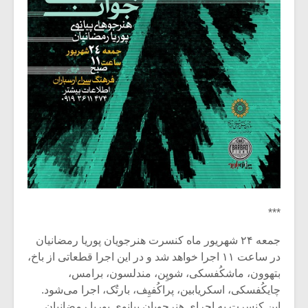
***
جمعه ۲۴ شهریور ماه کنسرت هنرجویان پوریا رمضانیان
در ساعت ۱۱ اجرا خواهد شد و در این اجرا قطعاتی از باخ،
بتهوون، ماشکُفسکی، شوپِن، مندلسون، برامس،
چایکُفسکی، اسکریابین، پراکُفیِف، بارتُک، اجرا می‌شود.
این کنسرت به اجرای هنرجویانِ پیانوی پوریا رمضانیان