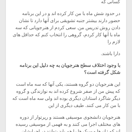
کسانی که
در حدود شش ماه با من کار کرده اند و در این برنامه
حضور دارند بیشتر جنبه تشویقی برای آنها دارد تا نشان
دادن روش تدریس من. سعی کردم از هنرجویانی که سه
ماه با آنها کار کردم، گروهی را انتخاب کنم که حداقل های
لازم را
دارا باشند.
با وجود اختلاف سطح هنرجویان به چه دلیل این برنامه
شکل گرفته است؟
این هنرجویان دو گروه هستند، یکی آنها که سه ماه است
که پیش من از صفر شروع کرده اند به نوازندگی و گروه
میکلوش روژا
موریس ژار
دیگر شاگرد استادان دیگری بوده اند ولی سه ماه است که
با من کار می کنند. طیف دیگری از این
هنرجویان دانشجوی موسیقی هستند و رپرتوار از دوره
یادداشتی بر موسیقی
دوره آموزش
های مختلف اجرا می کنند و به فهمی از موسیقی رسیده
متن فیلم «متری
موسیقی بر
اند که ژانرها و سبک ها را هم باید بتوانند در اجرایشان