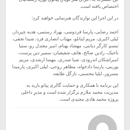
اختصاص یافته است.
در این اجرا این نوازندگان هنرنمایی خواهند کرد:
احمد رضایی، پارسا فردوسی، بهراد رستمی، هدیه چپردار،
لیلی اکبری، مریم اینانلو، مهتاب انصاری فرد، شیدا نجفی،
تبسم کارگر دیانتی، مهشاد بهنام، امیر معتدل رو، ستیا
تاجیک، رادین صالح، هاتف شفیعیان، سمیر دین پرست،
امیراشکان اندرودی، صبا صدری، مهسا ارشدی، مریم
پورنبی، پارسا دادخواه، مظاهر روحی، لیلی اکبری، پارمیدا
مسرور، ایلیا محسنی، نازگل طایفه.
این برنامه با همکاری و حمایت گالری پیانو باربد به
مدیریت محمد ملازم برگزار شده است و مدیرِ داخلی
پروژه محمد هادی مجیدی است.