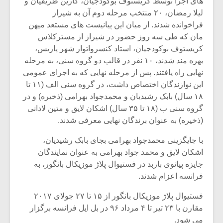
هاى اجرا توسط کریستوف بوکودجیان، کارین ظریفیان و
شیش و نیم»
موسیقی فی
برگزار می 
لیلا رمضان، ۲۰ منتخب مرحله دوم آن به شیراز
فراخوانده شدند. از میان این پیانیست هاى مستعد میهن
اگر نمی توانی
سکانسی به 
مان که طى سه روز حضور در شیراز از مسترکلاس
مشهورترین باشی،
موسیقی فیلم 
کریستوف بوکودجیان، استاد کنسرواتوار شهر پاریس،
بدنام ترین باش
بهره مند شدند، ۱۰ نفر در قالب دو گروه سنى، به مرحله
نهایى راه یافتند. پس از مرحله نهایى که به اجراى عمومى
این نوازندگان اختصاص داشت، در گروه سنى الف (۱۱ تا
۱۸ سال) بابک رشیدیان و محمدجواد بهرامى (ذخیره) و در
گروه سنى ب (۱۸ تا ۳۵ سال) اشکان لایق و متین لادانى
(ذخیره) به عنوان برندگان نهایى معرفى شدند.
با جایگزینى محمدجواد بهرامى بجاى بابک رشیدیان،
اشکان لایق و محمد جواد بهرامى به عنوان نمایندگان
جایزه پیانوى باربد در فستیوال پلاژ موزیکال بانگور، به
فرانسه اعزام شدند.
فستیوال پلاژ موزیکال بانگور از ۱۵ تا ۲۷ جولاى ۲۰۱۷
مقارن با ۲۳ تیر تا ۴ مرداد ۹۶ در بل ایل فرانسه برگزار
مى شود.