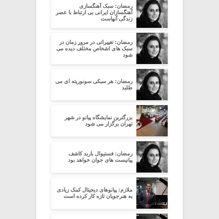
رمضان: سبک آهنگسازی
آهنگسازان ایرانی بی ارتباط با عصر
زندگی آنهاست
رمضان: تغییراتی در مرور زمان در
سبک های اشخاص مختلف دیده می
شود
رمضان: هر سبکی سونوریته ای می
طلبد
بزرگترین نمایشگاه پیانو در شهر
تهران برگزار می شود
رمضان: فستیوال باربد کاشف
پیانیست های جوان خواهد بود
ملازم: پیانوهای دیجیتال کمک زیادی
به هنرجویان تازه کار کرده است