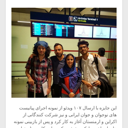
میکلوش روژا
موریس ژار
این جایزه با ارسال ۱۰۷ ویدئو از نمونه اجراى پیانیست
هاى نوجوان و جوان ایرانى و نیز شرکت کنندگانى از
یادداشتی بر موسیقی
دوره آموزش
اکراین و ارمنستان آغاز به کار کرد و پس از بازبینى نمونه
متن فیلم «متری
موسیقی بر