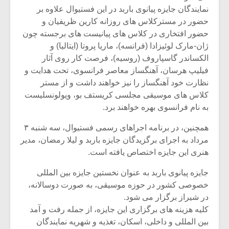
نمایندگان جایزه پیانوى باربد در این فستیوال علاوه بر
حضور در مسترکلاس های روزانه کارین ظریفیان و
حضور افتخارى در کلاس های پیانیست های برجسته چون
ژان-مارک لوئیزادا (فرانسه)، ماریا پروتا (ایتالیا) و
الکساندر گاسپاروف (روسیه)، فرصت کار روى آثار
فیلیپ هرسان، آهنگساز معاصر فرانسوى، تحت هدایت و
نظارت خود آهنگساز را نیز خواهند داشت و از مستر
کلاس های موسیقی مجلسی کریستف بو، ویولونسلیست
به نام فرانسوی بهره خواهند برد.
همچنین، در برنامه اجراهاى رسمی فستیوال، سه شنبه ۳
مرداد به اجرای برگزیدگان جایزه باربد و لیلا رمضان، مدیر
هنرى این جایزه اختصاص یافته است.
جایزه پیانوى باربد به عنوان نخستین جایزه بین المللى
خصوصى کشور در حوزه موسیقى، به صورت دوسالانه،
در شیراز برگزار مى شود.
کلیه هزینه هاى برگزارى این جایزه، از جمله رفت و آمد
بین المللى و داخلى، اسکان، تغذیه و شهریه نمایندگان