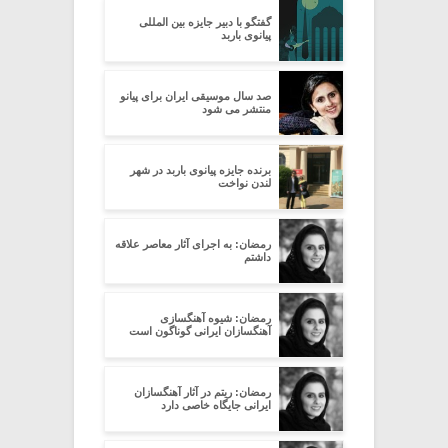
گفتگو با دبیر جایزه بین المللی
پیانوی باربد
صد سال موسیقی ایران برای پیانو
منتشر می شود
برنده جایزه پیانوی باربد در شهر
لندن نواخت
رمضان: به اجرای آثار معاصر علاقه
داشتم
رمضان: شیوه آهنگسازی
آهنگسازان ایرانی گوناگون است
رمضان: ریتم در آثار آهنگسازان
ایرانی جایگاه خاصی دارد