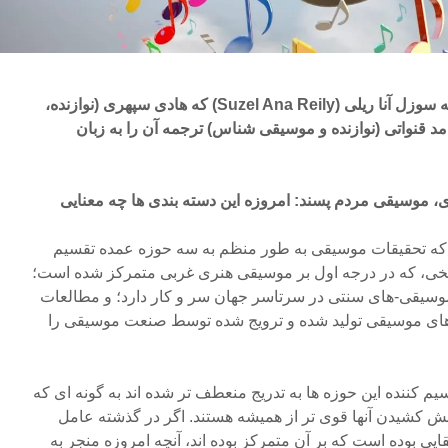
مقاله ای که پیش رو دارید نوشته سوزل آنا ریلی (Suzel Ana Reily) که هادی سپهری (نوازنده،
 قنواتی (نوازنده و موسیقی شناس) ترجمه آن را به زبان
موسیقی مردم پسند: امروزه این دسته بندی ها چه معنایی
 که تحقیقات موسیقی به طور منظم به سه حوزه عمده تقسیم
ی، که در درجه اول بر موسیقی هنری غربی متمرکز شده است؛
سیقی-های سنتی در سرتاسر جهان سر و کار دارد؛ و مطالعات
ای موسیقی تولید شده و ترویج شده توسط صنعت موسیقی را
یم کننده این حوزه ها به تدریج منعطف تر شده اند به گونه ای که
لش کشیدن آنها قوی تر از همیشه هستند. اگر در گذشته عامل
ایی بوده است که بر آن متمرکز بوده اند، آنچه امروزه منجر به