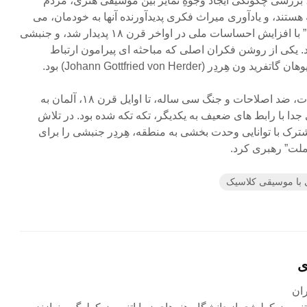
 بررسی چگونگی ایجاد وجوهِ تمایز بین موسیقی هنری، مردم
ه هستند، و یادآوری میراث فکری پدیدآورنده آنها به خودمان، می
تواند مفید باشد. مفهوم “مردمی” با افزایش احساسات ملی در اواخر قرن ۱۸ پدیدار شد، و جنبشی
قرن ۱۹ تجربه کرد. یکی از روشن فکران اصلی که مباحثه ای پیرامون ارتباط
ِر (Johann Gottfried von Herder) بود.
به عنوان پی آمد منطقی اصلاحات، ضد اصلاحات و جنگ سی ساله، تا اوایل قرن ۱۸، آلمان به
طقه ای جدا با رابط های ضعیف به یکدیگر، تکه تکه شده بود. در تلاش
ترک با توانایی وحدت بخشی به منطقه، هِردِر جنبشی را برای
ملت” رهبری کرد.
 با موسیقی کلاسیک
ی