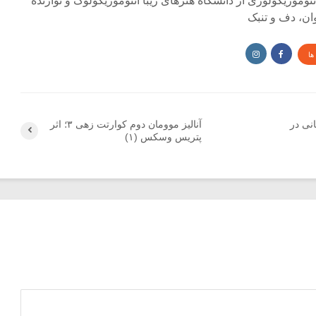
وموزیکولوژی از دانشگاه هنرهای زیبا اتنوموزیکولوگ و نوازنده
وان، دف و تنبک
ها
انی در
آنالیز موومان دوم کوارتت زهی ۳؛ اثر
پتریس وسکس (۱)