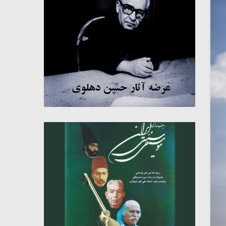
میکلوش روژا
موریس ژار