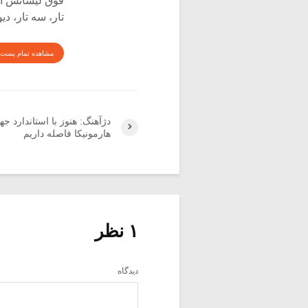
فوق لیسانس اتن
تار، سه تار، دی
مشاهده تمام پست 
دژآهنگ: هنوز با استاندارد جه
هارمونیکا فاصله داریم
۱ نظر
دیدگاه