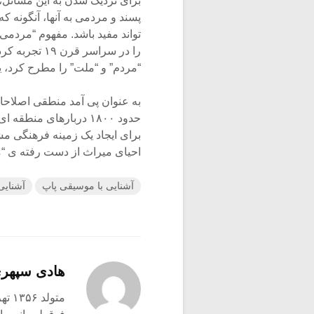
برای نزدیک شدن به این مسائل،
پسند و مردمی به آنها، آنگونه ک
را در سراسر 
“مردم” و “ملت” را مطرح کرد، یوهان گاتفرید ون هِرد
حدود ۱۸۰۰ دربارهای من
برای ایجاد یک زمینه فرهنگی مش
احیای میراث از دست رفته ی “
آشنایی با موسیقی پاپ
آشنایی
هادی سپهر
متولد ۱۳۵۶ تهران