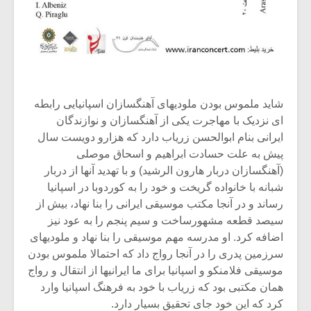
شیش و نیم»
موسیقی فی
برگزار می 
اگر نمی توانی
سکانسی به 
مشهورترین باشی،
موسیقی فیلم 
بدنام ترین باش
شاید ملموس بودن ملودیهای آهنگسازان اسپانیایی رابطه
ای نزدیک با مهاجرت یکی از آهنگسازان و نوازندگان
ایرانی بنام ابوالحسن زریاب دارد که هزارو دویست سال
پیش به علت حسادت ابراهیم و اسحاق موصلی
(آهنگسازان دربار هارون الرشید) و با تهدید آنها از دربار
شبانه با خانواده گریخت و خود را به کوردوبا در اسپانیا
رساند و در آنجا مکتب موسیقی ایرانی را بنا نهاد، بیش از
سیصد قطعه مشهورساخت و سیم پنجم را به عود نیز
اضافه کرد. او مدرسه مهم موسیقی را بنا نهاد و ملودیهای
سرزمین پدری را در آنجا رواج داد که احتمالا ملموس بودن
موسیقی فلامنکو و اسپانیا برای ما ایرانیها از انتقال و رواج
همان مکتبی بود که زریاب با خود به فرهنگ اسپانیا وارد
کرد که این خود جای تحقیق بسیار دارد.