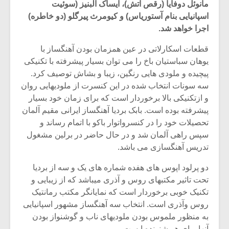
مانوئل دوفایا (رقص آتش)، ایساک آلبنیز (سوئیت
اسپانیایی بنام آستوریاس) و کیومرث پیرگلو‌ (دو خاطره)
اجرا خواهد شد.
قطعات اسکارلاتی در عین همزمان بودن آهنگساز با
یوهان سباستیان باخ را می توان بسیار پیشرفته با تکنیکی
پیچیده و ملودی هایی رنگین، زیبا و بشاش توصیف کرد.
سه سونات انتخاب شده در این کنسرت از ملودیهایی روان
و ازتکنیکی بالا برخوردار است که برای زمان خود بسیار
پیشرفته بوده است. بابک بردیا آهنگساز ایرانی مقیم آلمان
تحصیلات خود را در کنسرواتوار باکو با اتمام رساند و
سپس راهی آلمان شد و در حال حاضر در برلین مشغول
تدریس آهنگسازی می باشد.
دو پرلود اپوس های هفده شماره های یک و سه از بردیا
تحت تاثیر مکتبهای روس و آذری میباشد که از زیبایی و
تکنیک خوبی برخوردار است که نمایانگر مکتب رمانتیک
روس وآذری است. انتخاب سه آهنگساز مشهور اسپانیایی
به منظور ملموس بودن ملودیهای ناب و گوشنواز بودن
آنها برای هر شنونده ایست.