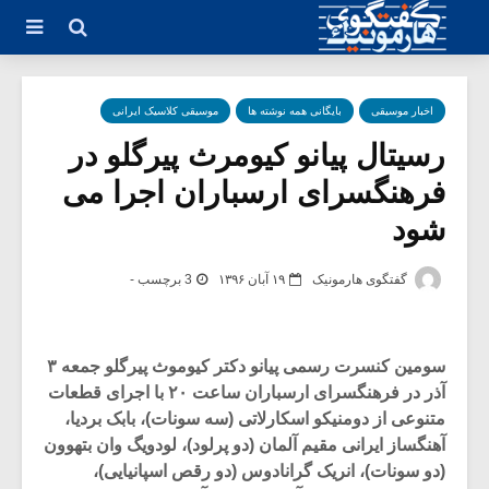
اخبار موسیقی
بایگانی همه نوشته ها
موسیقی کلاسیک ایرانی
رسیتال پیانو کیومرث پیرگلو در
فرهنگسرای ارسباران اجرا می
شود
گفتگوی هارمونیک
۱۹ آبان ۱۳۹۶
3 برچسب -
سومین کنسرت رسمی پیانو دکتر کیوموث پیرگلو جمعه ۳
آذر در فرهنگسرای ارسباران ساعت ۲۰ با اجرای قطعات
متنوعی از دومنیکو اسکارلاتی‌ (سه سونات)، بابک بردیا،
آهنگساز ایرانی مقیم آلمان (دو پرلود)، لودویگ وان بتهوون
(دو سونات)، انریک گرانادوس (دو رقص اسپانیایی)،