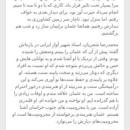
شیش و نیم»
موسیقی فی
مرا بسیار تحت تاثیر قرار داد. کاری که با دو تا سه تا سیم
برگزار می 
انجام می‌داد حیرت آور بود. برای دیدار بعدی به خواف
اگر نمی توانی
سکانسی به 
رفتم. اما منزل نبود. ناچار سر زمین کشاورزی به
مشهورترین باشی،
موسیقی فیلم 
دیدارش رفتیم. همانجا عثمان برایمان ساز زد و شب هم
بدنام ترین باش
برگشتیم.
محمدرضا شجریان، استاد شهیر آواز ایرانی در باره‌اش
گفته: پیش از آن که عثمان را ببینم وصفش را شنیده
بودم. وقتی از نزدیک با او آشنا شدم و به توانایی هایش و
حس و حالش پی‌بردم متوجه شدم که او نسبت به افراد
دیگری که دوتار می‌زنند و سخت پایبند سنت هستند، او
علاوه بر پایبندی و حفظ سنت‌ها نو آوری می‌کند و این
درآمیختگی سنت و مدرنیته از او هنرمندی درخور احترام
ساخته است. من به عثمان علاقه مندم و اوقات زیادی را
با هم گذرانده ایم. او نواخته و من خوانده ام. او قلندری
آزاده است. من با محرومیت های جنوب خراسان آشنا
هستم. عثمان هنرمندی برخواسته از محرومیت‌ها است او
محرومیت‌های دیارش را می‌نوازد.