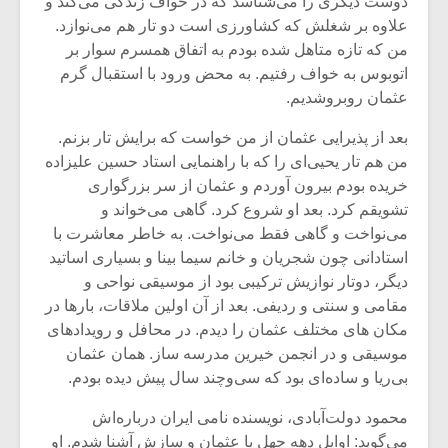
دوست دیگری را می‌شناسد که در خواف زندگی می‌کند و
علاوه بر شغلش که کشاورزی است دو تار هم می‌نوازد.
من که تازه متاهل شده بودم به اتفاق همسرم سوار بر
اتوبوس به خواف رفتیم. به محض ورود با استقبال گرم
عثمان روبروشدیم.
بعد از پذیرایی عثمان از من خواست که برایش تار بزنم.
من هم تار یحیی‌ای را که با راهنمایی استاد حسین علیزاده
خریده بودم بیرون آوردم و عثمان از سر بزرگواری
تشویقم کرد. بعد او شروع کرد. گاهی می‌خواند و
می‌نواخت و گاهی فقط می‌نواخت. به خاطر معاشرت با
استادانی چون شجریان و خانم سیما بینا و بسیاری اساتید
دیگر، دوتار نوازیش ترکیبی بود از موسیقی نواحی و
مقامی و سنتی و ردیفی. بعد از آن اولین ملاقات، بارها در
میکلوش روژا
موریس ژار
مکان های مختلف عثمان را دیدم. در محافل و رویدادهای
موسیقی و در انجمن خیرین مدرسه ساز. همان عثمان
بی‌ریا و ساده‌ای بود که سی‌و‌چند سال پیش دیده بودم.
یادداشتی بر موسیقی
دوره آموزش
محمود دولت‌آبادی، نویسنده نامی ایران درباره‌اش
متن فیلم «متری
موسیقی بر
می‌گوید: اوایل دهه چهل با عثمان و سازش آشنا شدم. او