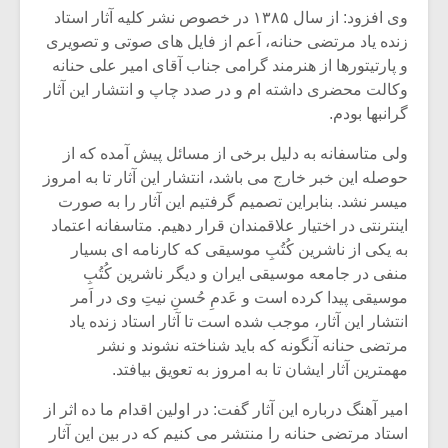
وی افزود: از سال ۱۳۸۵ در خصوص نشر کلیه آثار استاد
زنده یاد مرتضی حنانه، اَعم از فایل های صوتی و تصویری
و پارتیتورها از هنرمند گرامی جناب آقای امیر علی حنانه
وکالت محضری داشته ام و در صدد چاپ و انتشار این آثار
گرانبها بودم.
ولی متاسفانه به دلیل برخی از مسائل پیش آمده که از
حوصله این خبر خارج می باشد، انتشار این آثار تا به امروز
میسر نشد. بنابراین تصمیم گرفتیم این آثار را به صورت
اینترنتی در اختیار علاقمندان قرار دهیم. متاسفانه اعتماد
به یکی از ناشرین کُتُبِ موسیقی که کارنامه ای بسیار
منفی در جامعه موسیقی ایران و دیگر ناشرین کُتُبِ
موسیقی پیدا کرده است و عَدمِ حُسنِ نیتِ وی در اَمر
میکلوش روژا
موریس ژار
انتشار این آثار، موجب شده است تا آثار استاد زنده یاد
مرتضی حنانه آنگونه که باید شناخته نشوند و نشر
مهمترین آثار ایشان تا به امروز به تعویق بیافتد.
امیر آهنگ درباره این آثار گفت: در اولین اقدام ما ده اثر از
یادداشتی بر موسیقی
دوره آموزش
متن فیلم «متری
موسیقی بر
استاد مرتضی حنانه را منتشر می کنیم که در بین این آثار