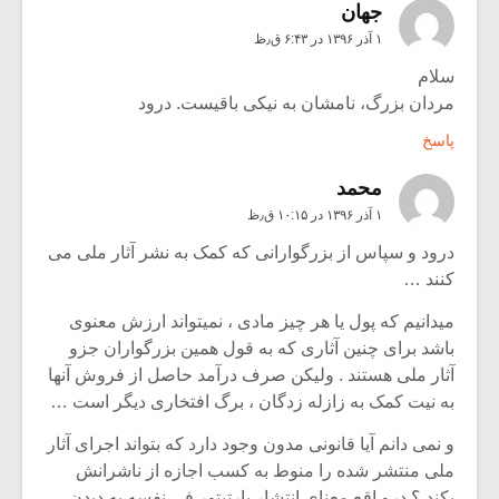
جهان
۱ آذر ۱۳۹۶ در ۶:۴۳ ق٫ظ
سلام
مردان بزرگ، نامشان به نیکی باقیست. درود
پاسخ
محمد
۱ آذر ۱۳۹۶ در ۱۰:۱۵ ق٫ظ
درود و سپاس از بزرگوارانی که کمک به نشر آثار ملی می
کنند …
میدانیم که پول یا هر چیز مادی ، نمیتواند ارزش معنوی
باشد برای چنین آثاری که به قول همین بزرگواران جزو
آثار ملی هستند . ولیکن صرف درآمد حاصل از فروش‌ آنها
به نیت کمک به زازله زدگان ، برگ افتخاری دیگر است …
و نمی دانم آیا قانونی مدون وجود دارد که بتواند اجرای آثار
ملی منتشر شده را منوط به کسب اجازه از ناشرانش
بکند ؟ درو اقع معنای انتشار پارتیتور فی نفسه به دیدن