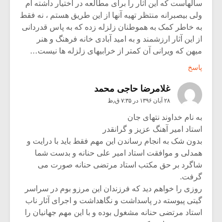
سالهاست که این آثار را برای مطالعه در اختیار داشته ام
ولی بیصبرانه منتظر تهیه آنها از این طریق هستم ، نه فقط
به خاطر کمک به هموطنان زلزله زده که به پاس قدردانی
از این آثار ارزشمند و به امید آبادی خانه فرهنگ و هنر
میهن که ویرانی آن کمتر از خرابیهای زلزله ها نیست…
پاسخ
غلامرضا حاجی محمد
۲۸ آبان ۱۳۹۶ در ۷:۳۵ ق٫ظ
به نام خداوند نتهای جان
استاد امیر آهنگ عزیز و گرانقدر
بدون شک به انجام رساندن این مهم فقط باید با درایت و
همدلی و موافقت استاد امیر علی حنانه و بدست شما
شاگرد بر حق مکتب استاد مرتضی حنانه صورت می
گرفت.
روزی را خواهم دید که فرزندان این مرزو بوم در سراسر
گیتی پیوسته در پاسداشت و نگاهداشت و اجرای آثار ناب
استاد مرتضی حنانه مشغول بوده و با این مهم جهانیان را