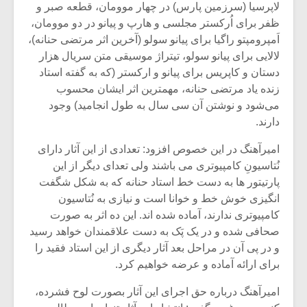
شیش و نیم»
موسیقی فی
لاپرسیا (سرزمین پارس) در چهار موومان، قطعه صبر و
برگزار می 
ظفر برای اُرکستر مجلسی و هارپ و پیانو در دو موومان،
اَمپرومپتو راگیا برای پیانو سولو (آخرین اثر مرتضی حنانه)،
اگر نمی توانی
سکانسی به 
لالایی برای پیانو سولو، تیتراژ موسیقی متن سریال هزار
مشهورترین باشی،
موسیقی فیلم 
بدنام ترین باش
دستان و کاپریس برای پیانو و ارکستر (که به گفته استاد
زنده یاد مرتضی حنانه، مهمترین اثر ایشان محسوب
می‌شود و نوشتن آن سی سال به طول انجامید) وجود
دارند.
امیرآهنگ در این خصوص افزود: تعدادی از این آثار دارای
نُتاسیونِ کامپیوتری می باشند ولی تعدای دیگر از این
پارتیتور ها به دست خط استاد حنانه که به شکل شگفت
انگیزی خوش خط و خوانا است و نیازی به نُتاسیون
کامپیوتری ندارند، آماده شده اند. این ده اثر به صورت
صحافی شده و در یک پَک به دست علاقمندان خواهد رسید
و در پی آن در مراحل بعد آثار دیگری از این استاد فقید را
برای ارائه آماده و عرضه خواهیم کرد.
امیرآهنگ درباره حق اجرای این آثار بصورت لوح فشرده،