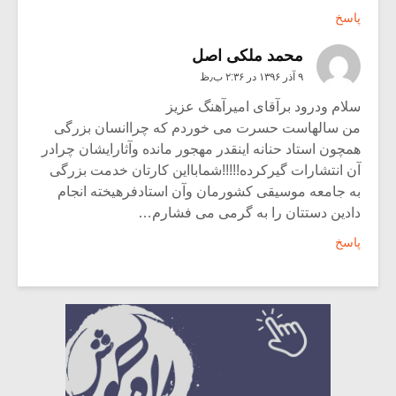
پاسخ
محمد ملکی اصل
۹ آذر ۱۳۹۶ در ۲:۳۶ ب٫ظ
سلام ودرود برآقای امیرآهنگ عزیز
من سالهاست حسرت می خوردم که چراانسان بزرگی
همچون استاد حنانه اینقدر مهجور مانده وآثارایشان چرادر
آن انتشارات گیرکرده!!!!!شمابااین کارتان خدمت بزرگی
به جامعه موسیقی کشورمان وآن استادفرهیخته انجام
دادین دستتان را به گرمی می فشارم…
پاسخ