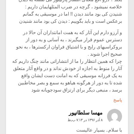
خلاصه نمیشود ، گرچه در ضرب المثلهایمان داریم :
شنیدن کی بود مانند دیدن !! اما در موسیقی به گمانم
برعکس است و باید بگوییم : دیدن کی بود مانند شنیدن
و آرزو دارم این آثار که به همت امانتداران آن حالا در
دسترس عموم قرار میگیرند ، به آسانی و به دور از
بروکراسیهای رایج و با اشتیاق فراوان ارکسترها ، به نحو
صحیح اجرا شوند .
چرا که همین انتظار را ما از انتشاراتی مانند چنگ داریم که
آثار را منوط به اجازه از خودش نداند و در واقع آثار متعلق
به یک فرزانه موسیقی که به امانت دست ایشان واقع
شده تا به دور از هرگونه هیاهو به سمع و بصر مخاطبین
برسد ، منبعی دیگر برای ارتزاق سودجویانه شود
پاسخ
مهسا سلطانپور
۸ آذر ۱۳۹۶ در ۷:۱۳ ب٫ظ
با سلام.. بسیار عالیست