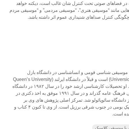
ه در فضاهای صوتی تحت کنترل شان غالب است، دیکته خواهد
هایی مانند “موسیقی هنری”، “موسیقی مردمی” و “موسیقی مردم
گونگی کنترل صداهای شنیداری عموم اثر داشته باشد.
Su” استاد رشته موسیقی شناسی قومی و انساشناسی در دانشگاه بازل
(Universidade Estadual de Campinas) است و قبلاً در دانشگاه ایرلند (Queen’s University
Belfast) تدریس می کرده است. او تحصیلات کارشناسی ارشد خود را در سال ۱۹۸۲ در دانشگاه
ایندیانا در رشته موسیقی شناسی فرهنگ عامه گذراند و در سال ۱۹۹۱ موفق به اخذ دکتری در
دانشگاه سائوپائولو شد. تمرکز اصلی پژوهش های وی بر
موسیقی وابسته به مذهب کاتولیکِ بومی در جنوب شرقی برزیل است. از وی تا کنون ۴ کتاب و
یده است.
 با موسیقی کلاسیک