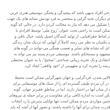
ی افراد بدیهی باشد که پیچیدگی و پختگی موسیقی هنری غربی
 دیگران نخبه گرایی و منحصر به فرد بودنش نشانه های یک جهت
 تشکیل می دهد که نیاز به مخالت کردن دارد. در حالی که گونه
کن است به راحتی تحت عنوان “روح ملی” توسط افرادی با
از لحاظ جغرافیایی، از تولید کنندگان اصیل باشد، خیال بافی و
یکسان به نظر می رسد کاملاً از آنهایی که نزدیک شان زندگی
 ای که نشانه های تمایز و تعصب همگی می-توانند در گونه های
شهود و مستحکم باشند. موسیقی مردم پسند نیز می تواند به
 انتقادی و یک تجربه زیبایی شناختی “صحیح”، یا به عنوان محیطی
ته را تجربه کرد و مفهومی از “خود واقعی” ایجاد کرد.
 کالایی شدن، فردگرایی، و جهان شهرگرایی ممکن است محیط
ه در آن مردم طیف گسترده ای را از سبک های موسیقایی برای
 میان آنها در اختیار دارند. اما در مناطق فقیرتر جهان، گونه
 است به اندازه کافی برای مقاومت در برابر حمله ی نیروهای
نین مواردی مردم ممکن است تنها توانایی پذیرش یا رد انتخاب
مندان برای آنها را داشته باشند، و تصور آنها از آنچه که باید