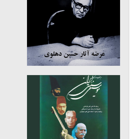
میکلوش روژا
موریس ژار