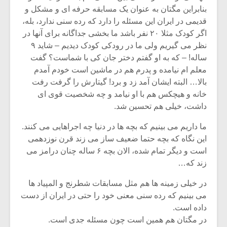
بنابراین مگتان به عنوان یک مسابقه حرفه ای و مشکل و
قدیمی در ایران این مسئله را دارد که رده سنی ندارد، بله،
اگر کودک مثلا ۲۰ نفر باشد ما بخشی جداگانه برای آنها در
نظر می گیریم ولی ما در رودکی کودک دیدیم – شاید ۹
ساله! – که به او گفتم دختر جان کی با شماست؟ گفت
معلم ام نیامده و پدرم هم در ماشین است خودم آمدم
بالا… البته ایشان آمد زد و برد! گیتارش را گرفت رفت
خانه و هیچکس هم با او نیامد و چه شخصیت قوی ای
داشت، خیلی هم تحسین شد.
ما داریم می بینیم که بچه ها در دنیا چه اجراهایی می کنند.
این نگاه که بچه حتما ضعیف ساز می زند قرن نوزدهمی
است و دیگر تمام شده، الان بچه ۶ ساله چنان درامز می
میکلوش روژا
موریس ژار
زند که…
در خیلی زمینه ها هم مثل مسابقات شطرنج و المپیاد ها
می بینیم که رده سنی معنی خود را حتی در ایران از دست
داده است.
یادداشتی بر موسیقی
دوره آموزش
متن فیلم «متری
موسیقی بر
در مگتان هم همین است چون مسئله جدی است.