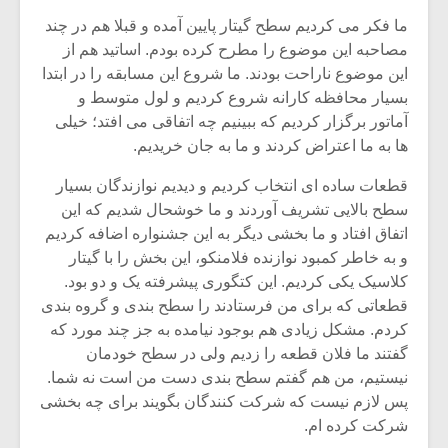
شیش و نیم»
موسیقی فی
برگزار می 
ما فکر می کردیم سطح گیتار پایین آمده و قبلا هم در چند
مصاحبه این موضوع را مطرح کرده بودم. اساتید هم از
اگر نمی توانی
سکانسی به 
این موضوع ناراحت بودند. ما شروع این مسابقه را در ابتدا
مشهورترین باشی،
موسیقی فیلم 
بسیار محافظه کارانه شروع کردیم و لول متوسط و
بدنام ترین باش
آماتور برگزار کردیم که ببینیم چه اتفاقی می افتد؛ خیلی
ها به ما اعتراض کردند و ما به جان خریدیم.
قطعات ساده ای انتخاب کردیم و دیدیم نوازندگان بسیار
سطح بالایی تشریف آوردند و ما خوشحال شدیم که این
اتفاق افتاد و ما بخشی دیگر به این جشنواره اضافه کردیم
و به خاطر کمبود نوازنده فلامنکو، این بخش را با گیتار
کلاسیک یکی کردیم. این کتگوری پیشرفته یک و دو بود.
قطعاتی که برای من فرستادند را سطح بندی و گروه بندی
کردم. مشکل زیادی هم بوجود نیامده به جز چند مورد که
گفتند ما فلان قطعه را زدیم ولی در سطح خودمان
نیستیم، من هم گفتم سطح بندی دست من است نه شما.
پس لازم نیست که شرکت کنندگان بگویند برای چه بخشی
شرکت کرده ام.