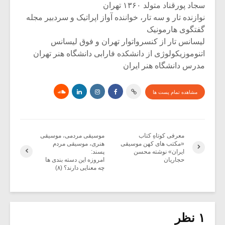
سجاد پورقناد متولد ۱۳۶۰ تهران
نوازنده تار و سه تار، خواننده آواز اپراتیک و سردبیر مجله
گفتگوی هارمونیک
لیسانس تار از کنسرواتوار تهران و فوق لیسانس
اتنوموزیکولوژی از دانشکده فارابی دانشگاه هنر تهران
مدرس دانشگاه هنر ایران
مشاهده تمام پست ها
معرفی کوتاهِ کتاب
موسیقی مردمی، موسیقی
«مکتب های کهن موسیقی
هنری، موسیقی مردم
ایران» نوشته محسن
پسند:
حجاریان
امروزه این دسته بندی ها
چه معنایی دارند؟ (۸)
۱ نظر