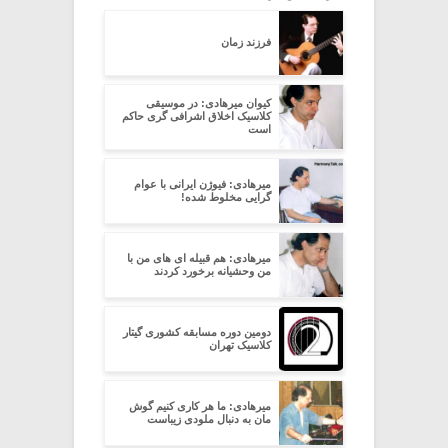
فرزند زمان
کیوان میرهادی: در موسیقی
کلاسیک اخلاق اشرافی گری حاکم
است
میرهادی: فیوژن ایرانی با عوام
گرایی مخلوط شده!
میرهادی: هم قبیله ای های من با
من وحشیانه برخورد کردند
دومین دوره مسابقه کشوری گیتار
کلاسیک تهران
میرهادی: ما هر کاری کنیم گوش
مان به دنبال ملودی زیباست