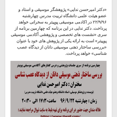
«دکتر امیرحسن ندایی» پژوهشگر موسیقی و استاد و
عضو هیئت علمی دانشگاه تربیت مدرس چهارشنبه
۲۲/۹/۹۶ در اکادمی موسیقی پوپیتر به سخرانی خواهد
پرداخت. دکتر ندایی در این برنامه که چهارمین برنامه از
سری «نشست های تخصصی و پژوهشی آکادمی موسیقی
پوپیتر» است به ارائه یکی از پژوهش های خود با عنوان
«بررسی ساختار ذهنی موسیقی دانان از دیدگاه عصب
شناسی» خواهد پرداخت.
میکلوش روژا
موریس ژار
یادداشتی بر موسیقی
دوره آموزش
متن فیلم «متری
موسیقی بر