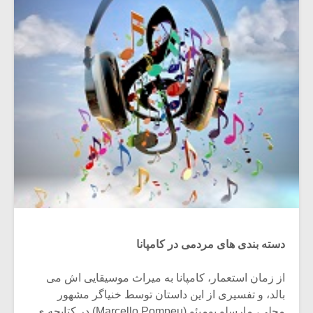
دسته بندی های مردمی در کامپانا
از زمان استعمار، کامپانا به میراث موسیقایی اش می
بالد، و تفسیری از این داستان توسط خنیاگر مشهور
محلی، مارسلو پومپئو (Marcello Pompeu) در کتابچه ی