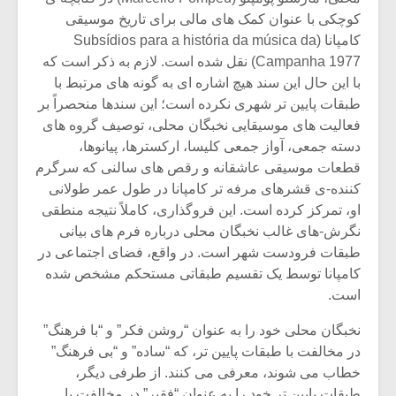
کوچکی با عنوان کمک های مالی برای تاریخ موسیقی
کامپانا (Subsídios para a história da música da
Campanha 1977) نقل شده است. لازم به ذکر است که
با این حال این سند هیچ اشاره ای به گونه های مرتبط با
طبقات پایین تر شهری نکرده است؛ این سندها منحصراً بر
فعالیت های موسیقایی نخبگان محلی، توصیف گروه های
دسته جمعی، آواز جمعی کلیسا، ارکسترها، پیانوها،
قطعات موسیقی عاشقانه و رقص های سالنی که سرگرم
کننده-ی قشرهای مرفه تر کامپانا در طول عمر طولانی
او، تمرکز کرده است. این فروگذاری، کاملاً نتیجه منطقی
نگرش-های غالب نخبگان محلی درباره فرم های بیانی
طبقات فرودست شهر است. در واقع، فضای اجتماعی در
کامپانا توسط یک تقسیم طبقاتی مستحکم مشخص شده
میکلوش روژا
موریس ژار
است.
نخبگان محلی خود را به عنوان “روشن فکر” و “با فرهنگ”
در مخالفت با طبقات پایین تر، که “ساده” و “بی فرهنگ”
یادداشتی بر موسیقی
دوره آموزش
خطاب می شوند، معرفی می کنند. از طرفی دیگر،
متن فیلم «متری
موسیقی بر
طبقات پایین تر خود را به عنوان “فقیر” در مخالفت با