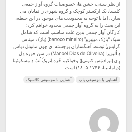
از نظر سنتی، جشن ها، خصوصیات گروه آواز جمعی
کلیسا، یک ارکستر کوچک و گروه شهری را نمایان می
سازد، اما با توجه به محدودیت های موجود در این حیطه،
این بحث را به گروه آواز جمعی محدود خواهم کرد:
کارگان آواز جمعی بدین علت مناسب است که شامل
سبک “بارُک مینِیرو” (barroco mineiro) (بارُک میناس
گرایس) توسط آهنگسازان برجسته ای چون مانوئل دیاس
دِ اُلیویرا (Manoel Dias de Oliveira) در سن خوزه دِل
رِی [تیرادنتِس کنونی]) وخوآکیم خُزه اِنریکُ لُبُ دِ مِسکوئیتا
(دیامانتینا، ۱۷۴۶-۱۸۰۵) است.
آشنایی با موسیقی پاپ
آشنایی با موسیقی کلاسیک