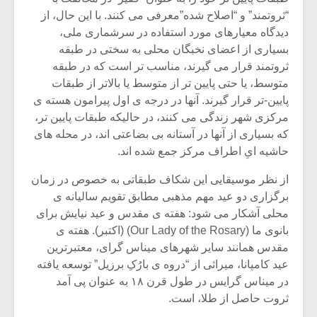
شیش و نیم»
موسیقی فی
“ثروتمند” و “اصلاح شده”معرفی می کنند. با این حال، از
برگزار می 
دیدگاه معیارهای مورد استفاده در سرشماری ملی،
اگر نمی توانی
سکانسی به 
بسیاری از اعضای نخبگان محلی به سختی در طبقه
مشهورترین باشی،
موسیقی فیلم 
ثروتمند قرار می گیرند، مناسب تر است که در طبقه
بدنام ترین باش
متوسط، یا حتی پایین تر از متوسط یا بالاتر از طبقات
پایین-تر قرار گیرند. آنها در درجه ی اول پیرامون هسته ی
مرکزی شهر زندگی می کنند، در حالیکه طبقات پایین تر،
که بسیاری از آنها در آستانه بی بضاعتی اند، در محله های
حاشیه ایِ اطراف مرکز جمع شده اند.
از نظر موسیقایی این شکاف طبقاتی به خصوص در زمان
برگزاری دو عید مهم مذهبی مطابق تقویم سالیانه ی
محلی آشکار می شود: هفته ی مقدس و عید نیایش برای
بانوی ما (Our Lady of the Rosary) (اکتبر). هفته ی
مقدس همانند سایر شهرهای میناس گرای، معتبرترین
عید کامپانا، میراثی از “دروه ی بارُکِ برزیل” توسعه یافته
در میناس گرایس در طول قرن ۱۸ به عنوان پی آمد
ثروت حاصل از طلا، است.