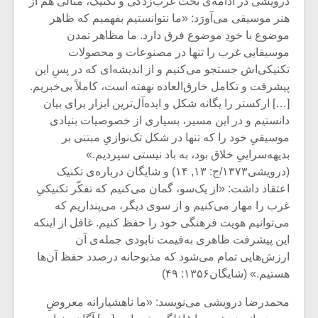
درویشی در ادامه‌ی بحث غرب‌زدگی و تکنیک، مثالی هم از
شیش و نیم»
موسیقی فی
برگزار می 
هنر موسیقی می‌آورَد: «ما نتوانستیم بفهمیم که ظاهر
موضوع با خودِ موضوع فرق دارد. ما مظاهر تمدن
اگر نمی توانی
سکانسی به 
موسیقایی غرب را تنها در مصنوعات و محصولات
مشهورترین باشی،
موسیقی فیلم 
تکنیکی‌اش جستجو می‌کنیم و از اندیشه‌ای که در پسِ این
بدنام ترین باش
پیشرفت و تکامل خارق‌العاده نهفته است، کاملاً بی‌خبریم.
[…] ارکستر را یگانه شکل و ایده‌آل‌ترین ابزار برای بیان
دانستیم و در این مسیر، بسیاری از خصوصیات بنیادی
موسیقیِ خود را که تنها در شکل تک‌نوازیِ مبتنی بر
بدیهه‌سراییِ خلاق بود، به باد نیستی سپردیم.»
(درویشی۱۳۷۳/ج: ۱۳, ۱۴) و شایگان درباره‌ی تکنیک
اعتقاد داشت: «از یک‌سو، گمان می‌کنیم که تفکّر تکنیکیِ
غرب را مهار می‌کنیم و از سوی دیگر، می‌پنداریم که
می‌توانیم هویت فرهنگی خود را حفظ کنیم. غافل از اینکه
این پیشرفت ظاهری به‌قیمت نابودی جمله‌ی آن
ارزش‌هایی تمام می‌شود که مذبوحانه درصدد حفظ آن‌ها
هستیم.» (شایگان۱۳۵۶: ۴۹)
محمدرضا درویشی می‌نویسد: «ما ناهشیارانه معروضِ