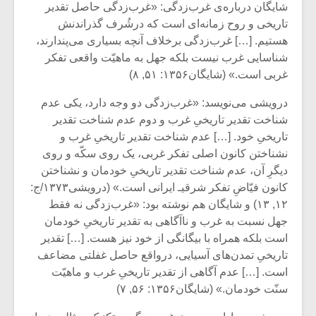
شایگان درباره‌ی غرب‌زدگی: «غرب‌زدگی حاصل تقدیر
تاریخی و روح زمانه‌ای است که درشُرف گذراندنش
هستیم. […] غرب‌زدگی برخلاف آنچه بسیاری می‌پندارند،
شناسایی غرب نیست بلکه جهل به ماهیّت واقعی تفکر
غربی است.» (شایگان۱۳۵۶: ۵۱, ۸)
درویشی می‌نویسد: «غرب‌زدگی دو وجه دارد، یکی عدم
شناخت تقدیر تاریخیِ غرب و دوم عدم شناخت تقدیر
تاریخیِ خود. […] عدم شناخت تقدیر تاریخیِ غرب و
نشناختن کانون اصلی تفکر غربی، یک روی سکّه و روی
دیگرِ آن، عدم شناخت تقدیر تاریخیِ خودمان و نشناختن
کانون فیّاضِ تفکر شرقیـ ایرانی است.» (درویشی۱۳۷۳/ج:
۱۲, ۱۳) و شایگان هم نوشته بود: «غرب‌زدگی نه فقط
میکلوش روژا
موریس ژار
جهل نسبت به غرب و ناآگاهی به تقدیر تاریخیِ خودمان
است بلکه همراه با بیگانگی از خود نیز هست. […] تقدیر
تاریخیِ تمدن‌های آسیایی، درواقع حاصل غفلتی مضاعف
است. […] عدم آگاهی از تقدیر تاریخیِ غرب و ماهیّت
سنّت خودمان.» (شایگان۱۳۵۶: ۵۶, ۷)
یادداشتی بر موسیقی
دوره آموزش
متن فیلم «متری
موسیقی بر