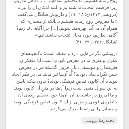
روح زمانه هستیم. ما غافلگیر شده‌ایم. […] آگاهی نداریم،
زیرا فرصت انتخاب نداشته‌ایم و البته امکان آن را نیز.»
(درویشی۱۳۷۳/ج: ۱۸ , ۱۹) و داریوش شایگان می‌گفت:
«ما معروض روح زمانه هستیم بی‌آنکه از هشیاری که
همراهِ آن می‌آید، بهره‌مند شویم. […] چرا آگاهی نداریم؟
آگاهی نداریم، چون مجال انتخاب نداشته‌ایم.»
(شایگان۱۳۵۶: ۳۹, ۴۶)
درویشی نگرانی‌هایی دارد و معتقد است: «گنجینه‌های
فکری و هنری ما در معرض نابودی است. آیا متفکران،
هنرمندان و موسیقی‌دانانِ قرون گذشته نیز در معرض
چنین نگرانی‌هایی بودند؟ آیا آن‌ها نیز مانند ما، در فکر ایجاد
پیوند با آن کانون فیاضِ فرهنگی بودند؟ بدون شک، پاسخ
به این سوال منفی است زیرا آن‌ها در متنِ آن کانون بودند
و ما امروز در حاشیه‌ی آن. آن‌ها خود، تجسّم زنده‌ی آن
خاطره‌ی قومی و جزیی از آن کانون فیاض فرهنگی بودند
و مسایل را بی‌واسطه درک می‌کردند.
محمدرضا درویشی