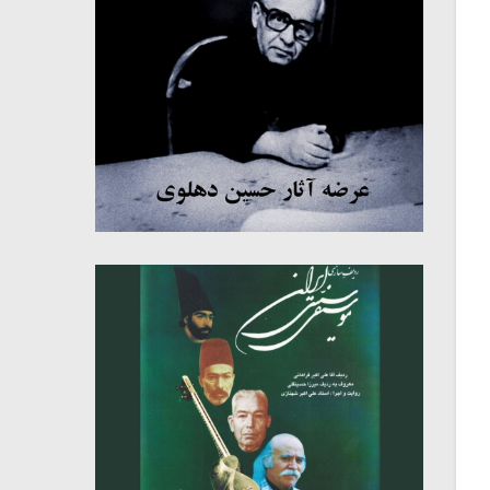
میکلوش روژا
موریس ژار