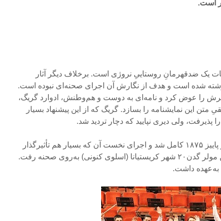
ر است.
 یک ضد‌قهرمانِ روستاییِ نروژی است. برخلاف دیگر آثار
نوشته شده است و هدف از نگارش آن اجرای صحنه‌ای نبوده است.
نکه ایبسن در سال ۱۸۷۴ نظرش را عوض کرد و نامه‌ای به دوست و هم‌وطنش، ادوارد گریگ،
متن این نمایشنامه را بسازد. گریگ که از این پیشنهاد بسیار
 پذیرفت، ولی دیری نپایید که دچار تردید شد.
موسیقیِ نمایشنامه‌ی پرگنت در پاییز ۱۸۷۵ کامل شد و اجرای نخست آن که بسیار هم تأثیرگذار
بود، در ۲۴ فوریه ۱۸۷۶ در سالن مولر گدن۲۰ شهر کریستیانا (اسلوی کنونی) به‌روی صحنه رفت.
به‌عهده داشت.