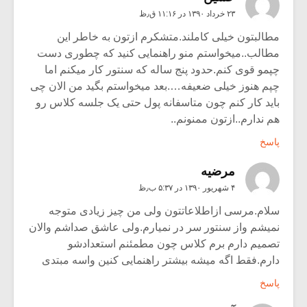
۲۳ خرداد ۱۳۹۰ در ۱۱:۱۶ ق٫ظ
مطالبتون خیلی کاملند.متشکرم ازتون به خاطر این
مطالب..میخواستم منو راهنمایی کنید که چطوری دست
چپمو قوی کنم.حدود پنج ساله که سنتور کار میکنم اما
چپم هنوز خیلی ضعیفه….بعد میخواستم بگید من الان چی
باید کار کنم چون متاسفانه پول حتی یک جلسه کلاس رو
هم ندارم..ازتون ممنونم..
پاسخ
مرضیه
۴ شهریور ۱۳۹۰ در ۵:۳۷ ب٫ظ
سلام.مرسی ازاطلاعاتتون ولی من چیز زیادی متوجه
نمیشم واز سنتور سر در نمیارم.ولی عاشق صداشم والان
تصمیم دارم برم کلاس چون مطمئنم استعدادشو
دارم.فقط اگه میشه بیشتر راهنمایی کنین واسه مبتدی
پاسخ