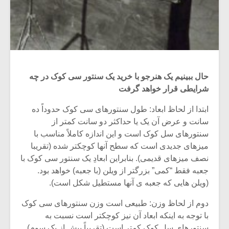
حال ببینیم یک هنرجو با خرید یک سنتور سی کوک در چه
شرایطی قرار خواهد گرفت
ابتدا از لحاظ ابعاد: طول سنتورهای سی کوک حدوداً ده
سانت و عرض آن یک یا حداکثر دو سانت کمتر از
سنتورهای سل کوک است و این اندازه کاملاً مناسب با
میزهای جدیدی است که سطح آنها کوچکتر شده (تقریبا
نصف میزهای قدیمی). بنابراین ابعادِ یک سنتور سی کوک با
میکلوش روژا
موریس ژار
جعبه فقط “کمی” بزرگتر از ویلن (با جعبه) خواهد بود.
(ویلن هایی که جعبه ی آنها مستطیل شکل است).
دوم از لحاظ وزن: طبیعی است وزن سنتورهای سی کوک
یادداشتی بر موسیقی
دوره آموزش
با توجه به اینکه ابعاد آن نیز کوچکتر است نسبت به
متن فیلم «متری
موسیقی بر
سنتورهای سل کوک کمتر است (تقریباً بیش از یک سوم)