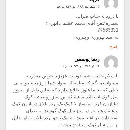
۱۶ شهریور ۱۳۸۸ در ۹:۴۸ ب٫ظ
با درود به جناب ضرابی
شماره تلفن آقای محمد عظیمی ابهری:
77563331
به امید بهروزی و پیروی.
پاسخ
رضا يوسفي
۱۶ آذر ۱۳۸۸ در ۱۱:۲۸ ب٫ظ
با سلام خدمت شما دوست عزیز با عرض معذرت
میخواستم بگم که متاسفانه سواد شما در زمینه موسیقی
خیلی کمه شما هنوز اطلاع ندارید که به این دلیل از سنتور
سل کوک استفاده میشه که این ساز رو میشه کوک
دیابازون کرد و یه ساز لا کوک یک برده بالای دیابازون کوک
میشه و هنر جو در ساز سل کوک گوشش با صدای
استاندارد نتها آشنا میشه نه یک یا دو برده بالاتر به این دلیل
از ساز سل کوک استفاده میشه.