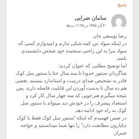
پاسخ
سامان ضرابی
۳۰ آذر ۱۳۸۸ در ۱۱:۲۵ ب٫ظ
رضا یوسقی جان
در اینکه سواد من کمه شکی ندارم و امیدوارم کسی که
سواد مرا به این راحتی سنجیده خود شخص دانشمندی
باشد.
اما توضیح مطلبی که عنوان کردید:
شاگردان سنتور حدودا تا سه سال حتا با سنتور سل کوک
قادر به تشخیص صدای درست و استاندارد نیستند. بعضی
هم ده سال تا بدست آوردن این قابلیت فاصله دارند. پس
نتیجه میگیرم هنرجویی که سه چهار سال کار کرد و
استعداد پیشرف را در خودش دید میتواند با سنتور سل
کوک به راه خود ادامه دهد.
در ضمن فهمیدم که اینکه “سنتور سل کوک فقط با کوک
دیاپازون مطابقت دارد” را تنها شما میدانستید و خواجه
شیراز.