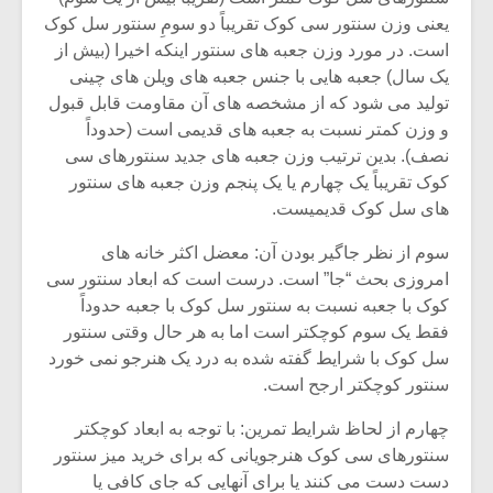
شیش و نیم»
موسیقی فی
یعنی وزن سنتور سی کوک تقریباً دو سومِ سنتور سل کوک
برگزار می 
است. در مورد وزن جعبه های سنتور اینکه اخیرا (بیش از
اگر نمی توانی
سکانسی به 
یک سال) جعبه هایی با جنس جعبه های ویلن های چینی
مشهورترین باشی،
موسیقی فیلم 
تولید می شود که از مشخصه های آن مقاومت قابل قبول
بدنام ترین باش
و وزن کمتر نسبت به جعبه های قدیمی است (حدوداً
نصف). بدین ترتیب وزن جعبه های جدید سنتورهای سی
کوک تقریباً یک چهارم یا یک پنجم وزن جعبه های سنتور
های سل کوک قدیمیست.
سوم از نظر جاگیر بودن آن: معضل اکثر خانه های
امروزی بحث “جا” است. درست است که ابعاد سنتور سی
کوک با جعبه نسبت به سنتور سل کوک با جعبه حدوداً
فقط یک سوم کوچکتر است اما به هر حال وقتی سنتور
سل کوک با شرایط گفته شده به درد یک هنرجو نمی خورد
سنتور کوچکتر ارجح است.
چهارم از لحاظ شرایط تمرین: با توجه به ابعاد کوچکتر
سنتورهای سی کوک هنرجویانی که برای خرید میز سنتور
دست دست می کنند یا برای آنهایی که جای کافی یا