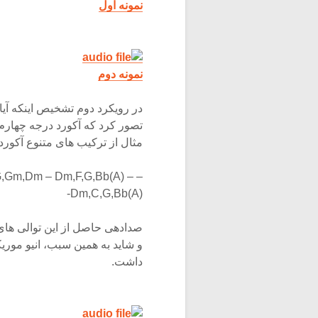
نمونه اول
نمونه دوم
در رویکرد دوم تشخیص اینکه آیا
تصور کرد که آکورد درجه چهار
مثال از ترکیب های متنوع آکوردی
G,Gm,Dm – Dm,F,G,Bb(A) –
Dm,C,G,Bb(A)-
صدادهی حاصل از این توالی های
و شاید به همین سبب، انیو موری
داشت.