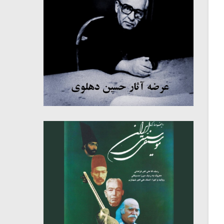
میکلوش روژا
موریس ژار