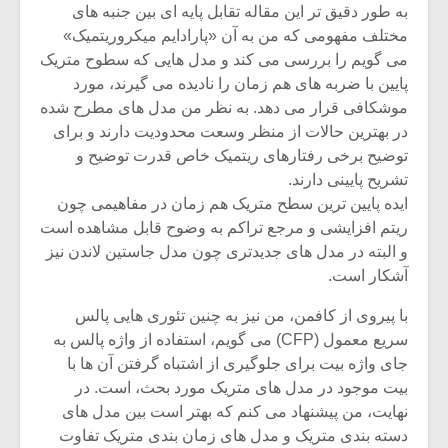
شیش و نیم»
موسیقی فی
به طور دقیق تر این مقاله تقابل پایه ای بین جنبه های
برگزار می 
مختلف مفهومی که من به آن «پارادایم میکروریتمیک»
می گویم را بررسی می کند و مدل هایی که سطوح متریک
اگر نمی توانی
سکانسی به 
مشهورترین باشی،
موسیقی فیلم 
پایین با ضربه های هم زمان را نادیده می گیرند، مورد
بدنام ترین باش
موشکافی قرار می دهد. به نظر من مدل های مطرح شده
در بهترین حالات از منظر وسعت محدودیت دارند و برای
توضیح برخی رفتارهای ریتمیک خاص قدرت توضیح و
تشریح پایینی دارند.
ایده پایین ترین سطح متریک هم زمان در مفاهیمی چون
ریتم افزایشی و مرجع تراکم به وضوح قابل مشاهده است
و البته در مدل های جدیدتری چون مدل جاستین لاندن نیز
آشکار است.
با پیروی از کافمن، من نیز به چنین تئوری هایی پالس
سریع معمول (CFP) می گویم، استفاده از واژه پالس به
جای واژه بیت برای جلوگیری از اشتباه گرفتن آن ها با
بیت موجود در مدل های متریک مورد بحث، است. در
نهایت، من پیشنهاد می کنم که بهتر است بین مدل های
دسته بندی متریک و مدل های زمان بندی متریک تفاوت