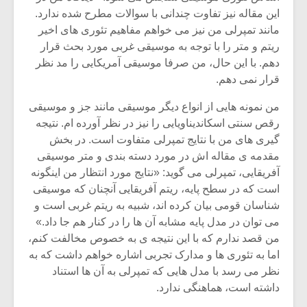
این مقاله نیز تفاوت چندانی با سوالات مطرح شده ندارد.
مانند تمپرلی من نیز می خواهم مفاهیم تئوری های اخیر
ریتم و متر را با توجه به موسیقی غربی مورد بحث قرار
دهم. با این حال، من صرفا موسیقی آمریکایی را مد نظر
قرار نمی دهم.
من نمونه هایی از انواع دیگر موسیقی مانند جز و موسیقی
رقص سنتی اسکاندیناویایی را نیز در نظر آورده ام. نتیجه
گیری های من با نتایج تمپرلی متفاوت است. در بخش
مقدمه ی مقاله اش در مورد دسته بندی و متر موسیقی
آفریقایی، تمپرلی می گوید: «نتایج مورد انتظار من اینگونه
است که در سطح پایه، ریتم آفریقایی آنچنان که موسیقی
شناسان قومی بیان کرده اند، شبیه به ریتم غربی است و
میکلوش روژا
موریس ژار
می توان در مدل پایه مشابه آن ها را در کنار هم جا داد.»
من قصد ندارم که با این نتیجه ی به خصوص مخالفت کنم،
اما به تئوری ها و مدارک تجربی اشاره خواهم داشت که به
نظر می رسد با مدل هایی که تمپرلی به آن ها استناد
یادداشتی بر موسیقی
دوره آموزش
داشته است، هماهنگی ندارد.
متن فیلم «متری
موسیقی بر