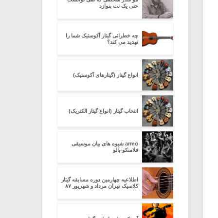
حتی یک نت بنوازد
چه خطراتی گیتار آکوستیک شما را
تهدید می کند؟
انواع گیتار (گیتارهای آکوستیک)
انتخاب گیتار (انواع گیتار الکتریک)
armo شیوه های بیان موسیقی
فلامنکو-پالو
اطلاعیه چهارمین دوره مسابقه گیتار
کلاسیک تهران مرداد و شهریور ۸۷