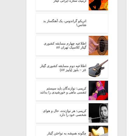
آرمیک ستاره ایرانی گیتار
انریکو گراندوس، یک آهنگساز بد
شانس!
اطلاعیه چهارم مسابقه کشوری
گیتار کلاسیک تهران ۸۷
اطلاعیه دوم مسابقه کشوری گیتار
جَز – بلوز (پاییز ۸۷)
کریمی: نوازندگان باید سیستم
تنفسی ماهی و خورشیدی را بدانند
کریمی: هر نوازنده، حال و هوای
شخصی خود را دارد
چگونه همیشه به نواختن گیتار