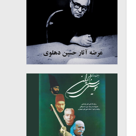
میکلوش روژا
موریس ژار