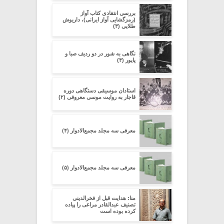
بررسی انتقادی کتاب آواز
(رمزگشایی آواز ایرانی)، داریوش
طلایی (۳)
نگاهی به شور در دو ردیف صبا و
پایور (۴)
استادان موسیقی دستگاهی دوره
قاجار به روایت موسی معروفی (۲)
معرفی سه مجلد مجمع‌الادوار (۴)
معرفی سه مجلد مجمع‌الادوار (۵)
منا: هدایت قبل از فخرالدینی
تصنیف عبدالقادر مراغی را پیاده
کرده بوده است