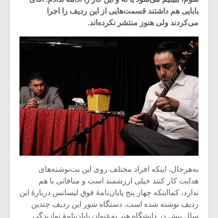
بابایی هم داشتند قسمت‌هایی از این ردیف را اجرا
می‌کردند ولی هنوز منتشر نکرده‌اند.
میکلوش روژا
موریس ژار
به‌هرحال، اینکه افراد مختلف روی این نت‌‌نوشته‌های
هدایت کار کنند خیلی ارزشمند است و منافاتی با هم
ندارد، کمااینکه چهار پنج پایان‌نامۀ فوق لیسانس دربارۀ این
یادداشتی بر موسیقی
دوره آموزش
ردیف نوشته شده است. دستگاه شور این ردیف چندین
متن فیلم «متری
موسیقی بر
سال پیش در دانشگاه هنر به‌عنوان پایان‌نامۀ نوازندگی