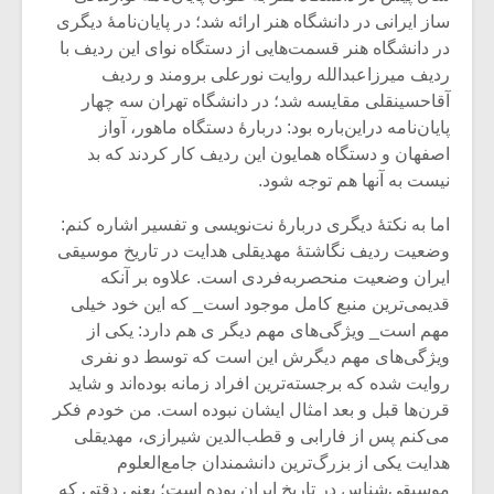
شیش و نیم»
موسیقی فی
ساز ایرانی در دانشگاه هنر ارائه شد؛ در پایان‌نامۀ دیگری
برگزار می 
در دانشگاه هنر قسمت‌هایی از دستگاه نوای این ردیف با
اگر نمی توانی
سکانسی به 
ردیف میرزاعبدالله روایت نورعلی برومند و ردیف
مشهورترین باشی،
موسیقی فیلم 
آقاحسینقلی مقایسه شد؛ در دانشگاه تهران سه چهار
بدنام ترین باش
پایان‌نامه دراین‌باره بود: دربارۀ دستگاه ماهور، آواز
اصفهان و دستگاه همایون این ردیف کار کردند که بد
نیست به آنها هم توجه شود.
اما به نکتۀ دیگری دربارۀ نت‌نویسی و تفسیر اشاره کنم:
وضعیت ردیف نگاشتۀ مهدیقلی هدایت در تاریخ موسیقی
ایران وضعیت منحصربه‌فردی است. علاوه بر آنکه
قدیمی‌ترین منبع کامل موجود است_ که این خود خیلی
مهم است_ ویژگی‌های مهم دیگر ی هم دارد: یکی از
ویژگی‌های مهم دیگرش این است که توسط دو نفری
روایت شده که برجسته‌ترین افراد زمانه بوده‌اند و شاید
قرن‌ها قبل و بعد امثال ایشان نبوده است. من خودم فکر
می‌کنم پس از فارابی و قطب‌الدین شیرازی، مهدیقلی
هدایت یکی از بزرگ‌ترین دانشمندان جامع‌العلوم
موسیقی‌شناس در تاریخ ایران بوده است؛ یعنی دقتی که