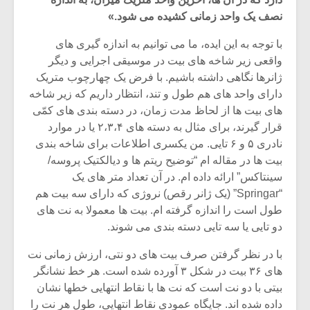
نصف یک واحد زمانی کشیده می شود.»
با توجه به این ایده، ما می توانیم به اندازه گیری های
واقعی زیر شاخه های بیت در موسیقی اجرایی و دیگر
ژانرها نگاهی داشته باشیم. با فرض یک چهارچوب متریک
دارای واحد های هم طول و تند، انتظار داریم که زیر شاخه
های بیت ها از لحاظ مدت زمان، در دسته بندی های کمّی
قرار گیرند، برای مثال به دسته های ۲،۳،۴ یا در موارد
نادری ۵ و ۶ تایی. من یکسری اطلاعات برای شاخه بندی
بیت ها در مقاله ام “توضیح ریتم ها و دیالکتیک پروسه/
سینتاکس” ارائه داده ام. در آن تعداد متر های یک
“Springar” (یک ژانر رقص) نروژی که دارای سه بیت هم
طول است را اندازه گرفته ام. بیت ها معمولا به نت های
میکلوش روژا
موریس ژار
دو تایی یا سه تایی دسته بندی می شوند.
با در نظر گرفتن صرف بیت های دو نتی، ارزش زمانی نت
های ۳۶ بیت در شکل ۳ آورده شده است. هر خط نشانگر
یادداشتی بر موسیقی
دوره آموزش
بیتی با دو نت است که نت ها با نقاط انتهایی خطها نشان
متن فیلم «متری
موسیقی بر
داده شده اند. جایگاه عمودی نقاط انتهایی، طول هر نت را