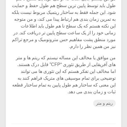
شیش و نیم»
موسیقی فی
طول باید توسط پایین ترین سطح هم طول حفظ و حمایت
برگزار می 
شود. این جمله فقط به ساختار ریتمیک مربوط نیست بلکه
اگر نمی توانی
سکانسی به 
به تمرین زمان بندی هم ارتباط پیدا می کند، و من متوجه
مشهورترین باشی،
موسیقی فیلم 
این نکته هستم که یک سطح نا هم طول باید اطلاعات
بدنام ترین باش
زمانی خود را از یک ساعت سطح پایین تر دریافت کند. در
مورد منطق پشت مفاهیم حس مترونومیک و مرجع تراکم
نیز من همین نظر را دارم.
من موافق یا مخالف این مساله نیستم که ریتم ها و متر
های آفریقایی از طریق تئوری “CFP” قابل درک هستند.
اما مخالف این تفکر هستم که این تئوری ها می توانند
توضیحی برای تمام موسیقی های متریک فراهم کنند به
این معنی که ساختار هم طول پایین به تمام ساختار قطعه
ثبات و زمان بندی می دهد.
ریتم و متر