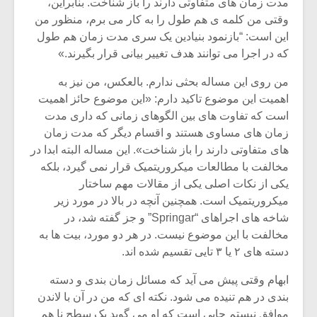
مدت زمان های متفاوتی دارند را باز شناخت. بنابراین،
وقتی من کلمه ی هم طول را به کار می برم، منظور من
این است: “بازنمود بنیادین یک سری مدت زمان هم طول
که در اجرا می توانند هدف تغییر بیانی قرار بگیرند.»
من روی این مساله بحثی ندارم. بالعکس، من نیز به
اهمیت این موضوع تاکید دارم: «این موضوع حائز اهمیت
است که تفاوت های بین الگوهای زمانی که داری مدت
زمان های مساوی هستند و اقسام دیگر که مدت زمان
های متفاوتی دارند را باز شناخت». این مساله البته ابدا در
مخالفت با مطالعات میکروریتمیک قرار نمی گیرد، بلکه
یکی از نکات اصلی یکی از مقالات مهم ساختار
میکروریتمیک است. همچنین آنچه در بالا در مورد زیر
شاخه های اجراهای “Springar” و جز گفته شد، در
میکلوش روژا
موریس ژار
مخالفت با این موضوع نیست. در هر دو مورد، بیت ها به
دسته های ۲ یا ۳ تایی تقسیم شده اند.
ابهام وقتی پیش می آید که مسائل زمان بندی و دسته
یادداشتی بر موسیقی
دوره آموزش
بندی در هم تنیده می شود. نکته ای که من در آن با لاندن
متن فیلم «متری
موسیقی بر
موافق نیستم جایی است که او می گوید یک سطح نا هم