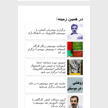
در همین زمینه:
برگزاری سخنرانی آشنایی با
موسیقی الکترونیک در دانشگاه آزاد
فصلنامه موسیقی زنگار کارگاه
تابستانه « موسیقی نویسى» برگزار
می کند
سومین دوره مسابقه «رضا
کروریان» و دومین دوره فستیوال
بین‌المللی «موسیقی الکترونیک
تهران» برگزار می شود
جلسه نقدِ «نقد موسیقی» در خانه
هنرمندان برگزار می‌شود
آروین صداقت کیش، کارگاهی با
عنوان «آموزش نقد موسیقی»
برگزار می‌کند