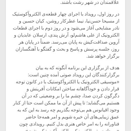
علاقمندان در شهر رشت باشند.
در روز اول، رویداد با اجرای چهار قطعه‌ی الکتروآکوستیک
از مسیحا حسن‌نیا، نیما عطرکار روشن، کیان حسین و
نادر مشایخی آغاز می‌شود و در روز دوم با اجرای قطعات
الکترونیک از علی هاشم‌لو، آرش پندی، ارسلان عابدیان و
آروین صداقت‌کیش به پایان می‌رسد. ضمناً در پایان هر
روز، جلسه‌ پرسش و پاسخ و بحث و گفتگو با آهنگسازان
برگزار خواهد شد.
هدف از برگزاری این برنامه آنگونه که به بیان
برگزارکنندگان این رویداد صوتی آمده چنین است:
«موسیقی الکترونیک یا الکتروآکوستیک با در کانون توجه
قرار دادن و خودآگاهانه‌ ساختن امکانات آفرینش و
دگرگون کردن صدا، چشم ما را بر وضعیتی که در آن
هستیم می‌گشاید؛ تا پیش از آن ما ممکن است حتا از کنار
وجود اقیانوس هم بی‌توجه بگذریم چه رسد به این که به
عمق زیبایی‌های آن خیره شویم و امر همه‌جا حاضر
فناورانه را به امر خاص هنری بدل کنیم. رویدادی چون
«رویداد صوتی الکترونیک و الکتروآکوستیک رشت»