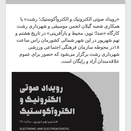
«رویداد صوتی الکترونیک و الکتروآکوستیک؛ رشت» با
همکاری شعبه گیلان انجمن موسیقی و شهرداری رشت
کارگاه «صدا؛ نویز، محیط و بازآفرینی» در تاریخ هشتم و
نهم شهریور در این شهر شمالی کشورمان راس ساعت
۱۸در محوطه‌ سازمان فرهنگی اجتماعی ورزشی
شهرداری رشت برگزار می‌شود که حضور برای عموم
علاقه‌مندان آزاد و رایگان است.
میکلوش روژا
موریس ژار
یادداشتی بر موسیقی
دوره آموزش
متن فیلم «متری
موسیقی بر