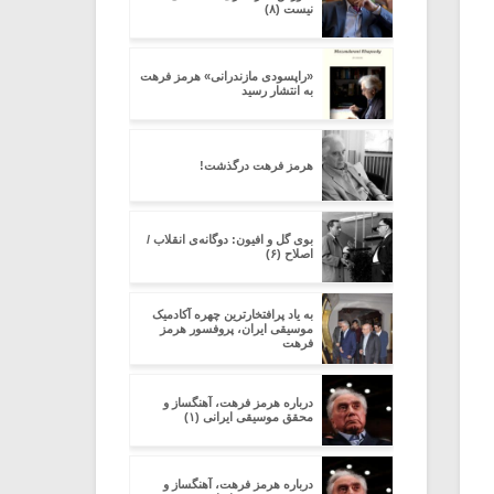
نیست (۸)
«راپسودی مازندرانی» هرمز فرهت
به انتشار رسید
هرمز فرهت درگذشت!
بوی گل و افیون: دوگانه‌ی انقلاب /
اصلاح (۶)
به یاد پرافتخارترین چهره آکادمیک
موسیقی ایران، پروفسور هرمز
فرهت
درباره هرمز فرهت، آهنگساز و
محقق موسیقى ایرانى (۱)
درباره هرمز فرهت، آهنگساز و