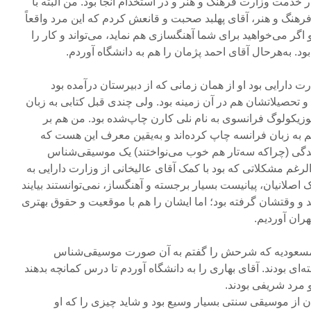
ر خدمت وزارت فرهنگ و هنر و در استخدام آنجا بود. من البته با
هنگ و هنر، آقای پهلبد صحبت و قانعش کردم که این مرد واقعاً
 اگر می‌خواهید برای شما آهنگسازی هم نماید، می‌تواند و کار را
بود. به‌هرحال آقای احمد پژمان را هم به دانشگاه آوردم.
دارایی بود او از همان زمانی که از دبیرستان درآمده بود
و تحصیلاتشان هم در آن زمینه بود. ولی چندی قبل کتابی به زبان
وزیکولوگ فرانسوی به نام نلی کارن چاپ‌شده بود. من هم بر
اهم به زبان فرانسه چاپ کرده‌اند و به‌یقین معرف این هست که
دگی (چراکه سه‌تار هم خوب می‌نواختند) یک موسیقی‌شناس
لرغم مشکلاتی که بود با کمک آقای عالیخانی از وزارت دارایی به
 اصلانیان، پیانیست بسیار برجسته و آهنگساز، نمی‌توانستند بیایند
د و وقتشان گرفته بود؛ اما ایشان را هم با موقعیت و حقوق بهتری
ران آوردیم.
 مسعودیه که شرحش را گفتم به آن صورت موسیقی‌شناس
‌ای بودند. آقای بهاری را به دانشگاه آوردم تا درس کمانچه بدهند
 مرد شریفی بودند.
ان از موسیقی سنتی بسیار وسیع بود و شاید چیزی را که او