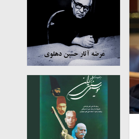
میکلوش روژا
موریس ژار