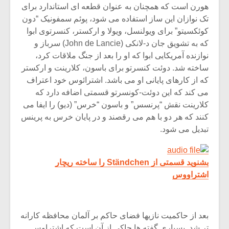
هورن است که همچنان به عنوان قطعه ای استاندارد برای
تک نوازان این ساز استفاده می شود، پوئم سمفونیک “دون
کوئکسیتو” برای ویولنسل، ویولا و ارکستر، کنسرتوی ابوا
که به تشویق جان د-لانکی (John de Lancie) سرباز و
نوازنده آمریکایی ابوا که او را بعد از جنگ ملاقات کرد،
ساخته شد. دوئت کنسرتو برای باسون، کلارینت و ارکستر
که از کارهای پایانی او می باشد. اشترائوس خود اعتراف
می کند که این دوئت-کونسرتو قسمتی اضافه دارد که
کلارینت نقش “پرنسس” و باسون “خرس” (دیو) را ایفا می
کنند که هر دو با هم می رقصند و در پایان خرس به پرینس
تبدیل می شود.
بشنوید قسمتی از Ständchen را ساخته ریچار
اشتراووس
بعد از حاکمیت نازیها فضای حاکم بر آلمان محافظه کارانه
تر شد. بسیاری گفته ها حاکی از آن است که اشتراوس