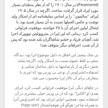
(Feuersnot) در سال ۱۹۰۱ را که از نظر منتقدان بسیار
مورد ایراد قرار گرفت، ساخت. اگرچه در سال ۱۹۰۵
اپرای “سالمون” را بر اساس نمایشنامه ای از اسکار واید
نوشت و عکس العملها نسبت به آن بسیار شدید بود، با
اینحال اولین اجرای آن با ۳۸ خواننده، موفقیت فراوانی
کسب کرد. زمانی که این اپرا در متروپولیتن نیویورک اجرا
شد، آنچنان فریاد و خشم تماشاگران بلند شده بود که پس
از آن شب، اجراهای دیگر متوقف شد!
بی شک بیشتر این اتفاق به دلیل موضوع اپرا بود، دیدگاه
منفی و غلط عموم نسبت به اسکار واید، اگرچه شاید
بخش دیگری از نارضایتیها به دلیل ساختار شکنی و
استفاده اشتراوس از نوعی بی وزنی بود که امری نا
میکلوش روژا
موریس ژار
متعارف برای آن تالار اپرا محسوب می شد.
در جاهای دیگر، اپرا موفقیت فراوانی کسب کرد. اپرای
بعدی او “الکترا” بود که از بی وزنی خیلی بیشتری در آن
یادداشتی بر موسیقی
دوره آموزش
استفاده نمود، همچنین اولین اپرای بود که اشتراوس آنرا
متن فیلم «متری
موسیقی بر
به همراه شاعر؛ هوگو فُن هوفمانشتال (Hugo von