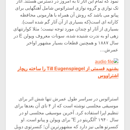
نمود که تمام این آثار تا به امروز در دسترس هستند. آثار
تک نوازی و گروه نوازی استرائوس شامل آهنگهایی برای
پیانو می باشد که روش آن همراه با هارمونی محافظه
کارانه ای است(که بسیاری از آن آثار گم شده است).
بسیاری از آثار او چندان مورد توجه نیست؛ مثلا کوارتتهای
زهی او به ندرت شنیده شده، سونات معروف ویولن E در
سال ۱۸۸۷ و همچنین قطعات بسیار مشهور اواخر
عمرش…
بشنوید قسمتی از Till Eugenspiegel را ساخته ریچار
اشتراووس
استرائوس در سراسر طول عمرش تنها شش اثر برای
موسیقی مجلسی نوشته است که از ۴ تای آن بعدها برای
تنظیم اپرا استفاده کرد. آخرین موسیقی مجلسی او در
سال ۱۹۴۰ “آلگریتو در E” برای ویولن و پیانو است. او
کنسرتو هایی نیز دارد که مشهورترین آن؛ کنسرتوی دوبل