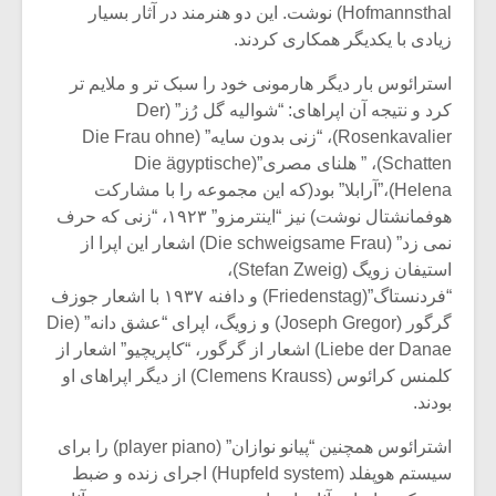
شیش و نیم»
موسیقی فی
Hofmannsthal) نوشت. این دو هنرمند در آثار بسیار
برگزار می 
زیادی با یکدیگر همکاری کردند.
اگر نمی توانی
سکانسی به 
استرائوس بار دیگر هارمونی خود را سبک تر و ملایم تر
مشهورترین باشی،
موسیقی فیلم 
کرد و نتیجه آن اپراهای: “شوالیه گل رُز” (Der
بدنام ترین باش
Rosenkavalier)، “زنی بدون سایه” (Die Frau ohne
Schatten)، ” هلنای مصری”(Die ägyptische
Helena)،”آرابلا” بود(که این مجموعه را با مشارکت
هوفمانشتال نوشت) نیز “اینترمزو” ۱۹۲۳، “زنی که حرف
نمی زد” (Die schweigsame Frau) اشعار این اپرا از
استیفان زویگ (Stefan Zweig)،
“فردنستاگ”(Friedenstag) و دافنه ۱۹۳۷ با اشعار جوزف
گرگور (Joseph Gregor) و زویگ، اپرای “عشق دانه” (Die
Liebe der Danae) اشعار از گرگور، “کاپریچیو” اشعار از
کلمنس کرائوس (Clemens Krauss) از دیگر اپراهای او
بودند.
اشترائوس همچنین “پیانو نوازان” (player piano) را برای
سیستم هوپفلد (Hupfeld system) اجرای زنده و ضبط