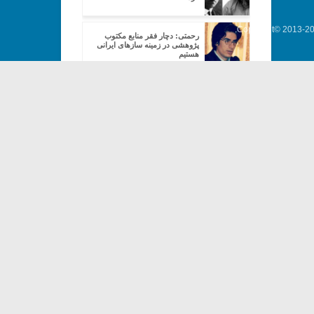
Copyright© 2013-202
رحمتی: دچار فقر منابع مکتوب
پژوهشی در زمینه سازهای ایرانی
هستیم
رحمتی: روی وزیری و صبا کار می
کنم
رحمتی: بررسی زندگی و عملکرد
وزیری را مهم می دانم
رحمتی: وزیری سالهای زیادی از
عمرش را در انزوا می گذارند
مغالطات ایرانی – اجرای جهانی
مغالطات ایرانی – مکتب وزیری (۲)