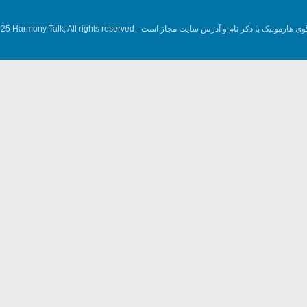
وی هارمونیک با ذکر نام و آدرس سایت مجاز است -
5 Harmony Talk, All rights reserved.