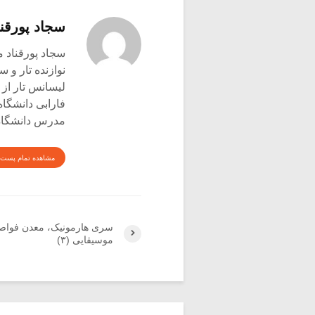
سجاد پورقنا
سجاد پورقناد متولد ۳۶۰
نوازنده تار و س
لیسانس تار از 
فارابی دانشگاه
مدرس دانشگاه 
مشاهده تمام پست 
سری هارمونیک، معدن فواص
موسیقایی (۳)