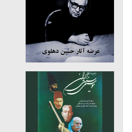
میکلوش روژا
موریس ژار