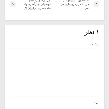
«دستچین آثار پیانو» از
ویژگی‌های رابطه‌ی
فرید عمران رونمایی می
موسیقی و برآمدن دولت-
شود
ملت مدرن در ایران (۴)
۱ نظر
دیدگاه
نام
*