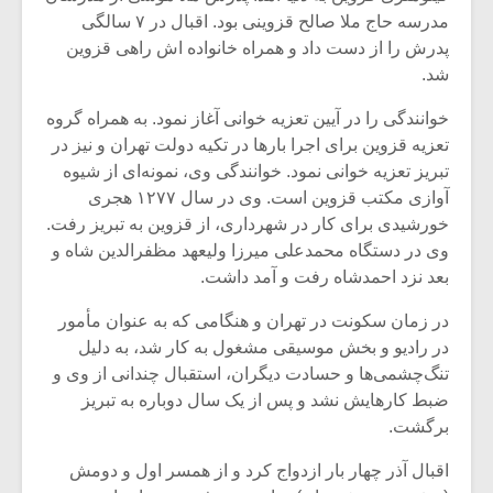
شیش و نیم»
موسیقی فی
مدرسه حاج ملا صالح قزوینی بود. اقبال در ۷ سالگی
برگزار می 
پدرش را از دست داد و همراه خانواده اش راهی قزوین
اگر نمی توانی
سکانسی به 
شد.
مشهورترین باشی،
موسیقی فیلم 
بدنام ترین باش
خوانندگی را در آیین تعزیه خوانی آغاز نمود. به همراه گروه
تعزیه قزوین برای اجرا بارها در تکیه دولت تهران و نیز در
تبریز تعزیه خوانی نمود. خوانندگی وی، نمونه‌ای از شیوه
آوازی مکتب قزوین است. وی در سال ۱۲۷۷ هجری
خورشیدی برای کار در شهرداری، از قزوین به تبریز رفت.
وی در دستگاه محمدعلی میرزا ولیعهد مظفرالدین شاه و
بعد نزد احمدشاه رفت‌ و آمد داشت.
در زمان سکونت در تهران و هنگامی که به عنوان مأمور
در رادیو و بخش موسیقی مشغول به کار شد، به دلیل
تنگ‌چشمی‌ها و حسادت دیگران، استقبال چندانی از وی و
ضبط کارهایش نشد و پس از یک سال دوباره به تبریز
برگشت.
اقبال آذر چهار بار ازدواج کرد و از همسر اول و دومش