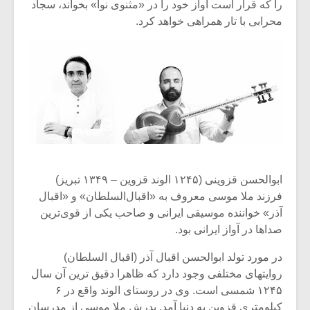
را که قرار است آواز خود را در «مثنوی نوا» بخواند، سجاد
محرابی با تار همراهی خواهد کرد.
ابوالحسن قزوینی (۱۲۴۵ الوند قزوین – ۱۳۴۹ تبریز)
فرزند ملا موسی معروف به «اقبال‌السلطان» و «اقبال
آذر» خواننده موسیقی ایرانی و صاحب یکی از قوی‌ترین
میکلوش روژا
موریس ژار
صداها در آواز ایرانی بود.
در مورد تولد ابوالحسن اقبال آذر (اقبال السلطان)
روایتهای مختلفی وجود دارد که ظاهرا دقیق ترین آن سال
یادداشتی بر موسیقی
دوره آموزش
۱۲۴۵ شمسی است. وی در روستای الوند واقع در ۶
متن فیلم «متری
موسیقی بر
کیلومتری قزوین به دنیا آمد. پدرش ملا موسی از مدرسان