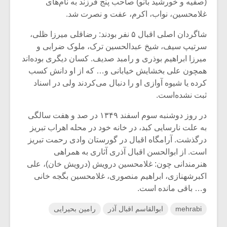
(صفیه و خورشید بانو) صاحب پنج فرزند به نام‌های
غلامحسین، نواب، اکرم، عفت و نصرت شد.
شاگردان اصلی اقبال ۵ نفر بودند: رضاقلی میرزا ظلی،
سرتیپ سیف، شیخ عبدالحسین ترک، ملوک ضرابی و
میرزا ابراهیم بوذری و رامبد صدیف. کسان دیگری بوده‌اند
همچون علی بخشایش خیابانی و… که از او دانش کسب
کرده یا شیوه آوازی او را دنبال می‌کردند ولی در اسناد
ثبت نشده‌است.
در روز دوشنبه سوم اسفند ۱۳۴۹ در صد و هفت سالگی
به علت نارسایی کبد، در خانه خود در محله اهراب تبریز
درگذشت. آرامگاه اقبال در گورستان وادی رحمت تبریز
است. از ابوالحسن اقبال آذری آثاری به همراهی
هنرمندانی چون: غلامحسین درویش (درویش خان)، علی
اکبرشهنازی، ابراهیم منصوری، غلامحسین بگجه خانی
و… باقی مانده است.
mehrabi
ابوالقاسم اقبال آذر
رامین بحیرایی