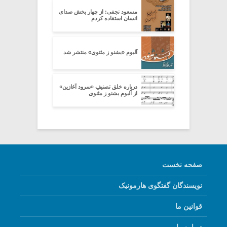
مسعود نجفی: از چهار بخش صدای
انسان استفاده کردم
آلبوم «بشنو ز مثنوی» منتشر شد
درباره خلق تصنیفِ «سرود آغازین»
از آلبوم بشنو ز مثنوی
صفحه نخست
نویسندگان گفتگوی هارمونیک
قوانین ما
درباره ما