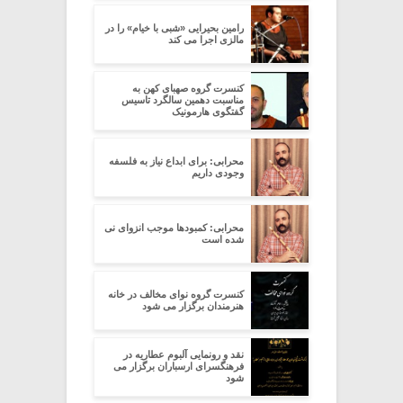
رامین بحیرایی «شبی با خیام» را در
مالزی اجرا می کند
کنسرت گروه صهبای کهن به
مناسبت دهمین سالگرد تاسیس
گفتگوی هارمونیک
محرابی: برای ابداع نیاز به فلسفه
وجودی داریم
محرابی: کمبودها موجب انزوای نی
شده است
کنسرت گروه نوای مخالف در خانه
هنرمندان برگزار می شود
نقد و رونمایی آلبوم عطاریه در
فرهنگسرای ارسباران برگزار می
شود