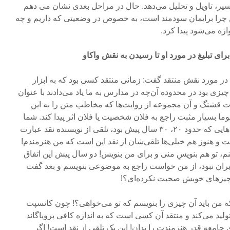
سیر، تاویل و تحلیل می‌دهد. حال در مراحل بعدی نشان می دهم
 این چرا برایمان سودمند است، به خصوص در وضعیتی که داریم و چه
ژه می‌شود پیدا کرد.
رای تبلیغ در مورد او تا رسیدن به نقش واکاو
در مورد نقش منتقد گفت: زمانی منتقد کسی بود که به ابزار
چیزی بود در محدوده آن‌چه در مدارس به ما یاد می‌دادند با عنوان
ت قشنگ و آن مجموعه‌ از روایت‌ها که مخاطب متن را به این
بسیار مثبت راجع به فلان شخصیت یا فلان اثر پیدا کند. شما
یک نگاه گذرا داشته باشید به نقدهایی که حدود ۲۰، ۳۰ سال پیش بود، تلقی از نویسنده نقد عبارت
و هنوز هم خیلی‌ها تلقی‌شان از نقد این است که من هنرمندم!
کنم، تو هم بنویسِ منی و برای من بنویس! دو سال پیش این اتفاق
ایران نبود، از من خواست راجع به موضوعی بنویسم و بعد گفت
ن چیزهای خوبش صحبت نکرده‌ای؟!
ه من باید آن چیزی را بنویسم که تو می‌خواهی؟! چون کانسپت
تولید می‌کند و منتقد آن کسی است که به اندازه کافی پروپاگاند
ی جامعه قدر هنرمندت را بدان! این یک تلقی از نقد است! اگر