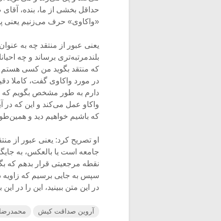
حداقل بخشی از ما، بنده، آقای
«واکاوی» حرف می‌زنیم یعنی پیشن
یعنی عبور از منتقد چه به عنو
بلندمرتبه‌تری برساند و چه احیا
که منتقد بگوید من کسی هستم ک
در مورد واکاوی گفت، کاملا دق
دارم به طور مشخص بگویم که وا
واکاو عمل می‌کند و این که در آی
که باشیم خواهیم دید و همین‌طور 
او تصریح کرد: یعنی عبور از من
جامعه است یا بالعکس، به جایگا
نقطه مرجعیتی قرار بدهم که بگو
سپس به جایی برسیم که زاویه دید 
در این متن ببینید، این را در این ب
آروین صداقت کیش
محمدرضا