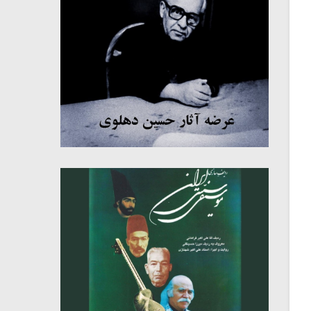
میکلوش روژا
موریس ژار