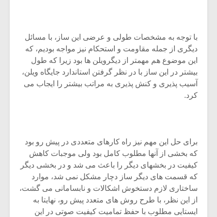
شیش و نیم»
موسیقی فی
برگزار می 
اگر نمی توانی
سکانسی به 
با توجه به مشخصات طولی و عرضی این ساز، با مسائل
مشهورترین باشی،
موسیقی فیلم 
دیگری از جمله مقاومت و استحکام نیز مواجه بودیم، که
بدنام ترین باش
این موضوع هم مهمتر از دیگرویلن ها بود زیرا که طول
بیشتر در این ساز با در نظر گرفتن استاندارد جایگاه ویلن،
آسیب پذیری و کنش پذیری به مراتب بیشتر را ایجاب می
کرد.
برای حل این مهم نیز راه کارهای متعددی در پیش رو بود
که بخشی از آنها مطلوب کامل بود ولی موجبات کاهش
کیفیت در بخشهای دیگر را باعث می شد و در بخشی دیگر
که قسمت های دیگر ساز دچار مشکل نمی شد، موارد
ساختاری لازم دستخوش اشکالات و نابسامانی می گشت،
از این نظر، با طرح روش های متعدد پیش رو، نهایتا به
ایستایی مطلوب با حفظ تمامیت کیفیت صوتی در این