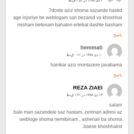
۴ دی ۱۳۸۸ در ۲:۵۱ ق٫ظ
doste aziz shoma sazande hastid?
age injoriye be weblogam sari bezanid va khoshhal
misham betonam bahaton ertebat dashte basham
پاسخ
hemmati
۱۰ دی ۱۳۸۸ در ۰:۱۱ ق٫ظ
hamkar aziz montazere javabama
پاسخ
REZA ZIAEI
۱۳ دی ۱۳۸۸ در ۱:۳۱ ق٫ظ
salam
bale man sazandeie saz hastam, zemnan adresi az
webloge shoma nemibinam , ashenaii ba shoma
baese khoshhalist.