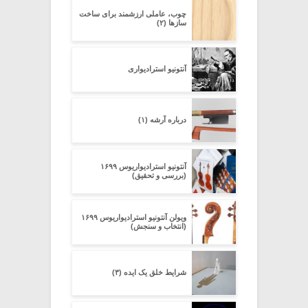
چوب، عاملی ارزشمند برای ساخت
سازها (۲)
آنتونیو استرادیواری
درباره آرشه (۱)
آنتونیو استرادیواریوس ۱۶۹۹
(بررسی و تحقیق)
ویولن آنتونیو استرادیواریوس ۱۶۹۹
(انتخاب و سنجش)
شرایط خلق یک ایده (۳)