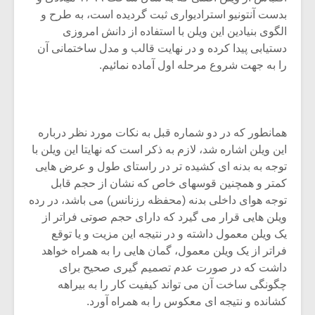
بدست آنتونیو استرادیواری ثبت گردیده است، به طرح و
الگوی بنیادین این ویلن با استفاده از دانش امروزی
دستیابی پیدا کرده و در نهایت قالب و مدل ساختمانی آن
را به جهت شروع مرحله اول آماده نمائیم.
همانطور که در دو شماره قبل به نکات مورد نظر درباره
این ویلن اشاره شد، لازم به ذکر است که نهایتا این ویلن با
توجه به بدنه ای کشیده تر در راستای طول و عرض هایی
کمتر و همچنین قوسهای خاص که نشان از حجم قابل
توجه هوای داخلی بدنه (محفظه رزنانس) می باشد، در رده
ویلن هایی قرار می گیرد که دارای حجم صوتی فراتر از
میکلوش روژا
موریس ژار
یک ویلن معمول داشته و در نتیجه این مزیت و یا توقع
فراتر از یک ویلن معمول، گمان هایی را به همراه خواهد
داشت که در صورت عدم تصمیم گیری صحیح برای
چگونگی ساخت آن می تواند کیفیت کار را به بیراهه
یادداشتی بر موسیقی
دوره آموزش
کشانده و نتیجه ای معکوس را به همراه آورد.
متن فیلم «متری
موسیقی بر