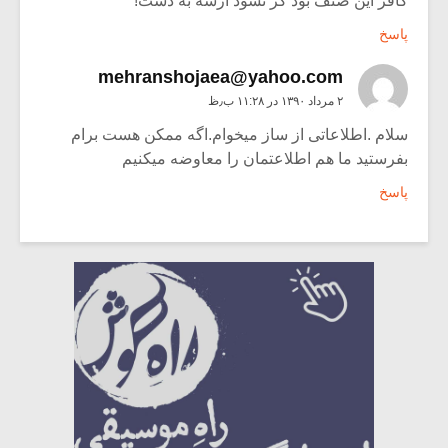
کافر این صنف بود گر نشود آرشه به دست!
پاسخ
mehranshojaea@yahoo.com
۲ مرداد ۱۳۹۰ در ۱۱:۲۸ ب٫ظ
سلام .اطلاعاتی از ساز میخوام.اگه ممکن هست برام
بفرستید ما هم اطلاعتمان را معاوضه میکنیم
پاسخ