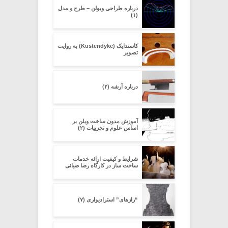
درباره طراحی ویولن – طرح و مدل
(۱)
کاسندایک (Kustendyke) به روایت
تصویر
درباره آرشه (۲)
آموزش مدون ساخت ویلن بر
اساس علوم و تجربیات (۲)
شرایط و کیفیت ارائه خدمات
ساخت ساز در کارگاه رضا ضیائی
“رازهای” استرادیواری (۷)