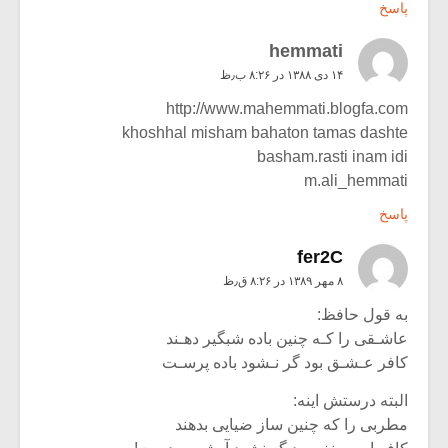
پاسخ
hemmati
۱۴ دی ۱۳۸۸ در ۸:۲۶ ب٫ظ
http://www.mahemmati.blogfa.com
khoshhal misham bahaton tamas dashte
basham.rasti inam idi
m.ali_hemmati
پاسخ
fer2C
۸ مهر ۱۳۸۹ در ۸:۲۶ ق٫ظ
به قول حافظ:
عاشـقی را کـه چنین باده شبگیر دهـند
کافر عـشـق بود گر نـشود باده پرسـت
البته درستش اینه:
مطربی را که چنین ساز ضیایی بدهند