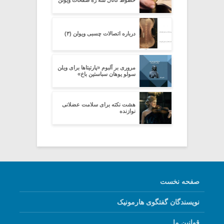
درباره اتصالات چسبی ویولن (۳)
مروری بر آلبوم «پارتیتاها برای ویلن
سولو یوهان سباستین باخ»
هشت نکته برای سلامت عضلانی
نوازنده
صفحه نخست
نویسندگان گفتگوی هارمونیک
قوانین ما