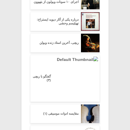
اجراى ۱۰ سونات ویولون از بتهوون
درباره یکى از آثار دیوید ایستراخ:
نهیلیسم وحشى
ریچی، آخرین استاد زنده ویولن
گفتگو با ریچی
(۳)
مقایسه ادوات موسیقی (۱)