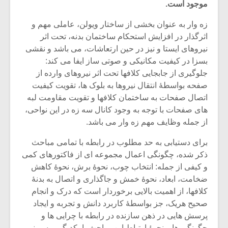
موجود است.
زه وار به عنوان بخشی از ساختار ویولن، عاملی مهم و
اثرگذار در افزایش استحکام ساختمان بدنه، تحت اثر
نیروهای ایستا و نیز در حین ارتعاشات، می باشد و نقشی
بسزا در کیفیت مکانیکی و صوتی ساز ایفا می کند:
جلوگیری از جابجایی کلافها تحت اثر نیروهای وارده از
صفحه بواسطۀ انتقال نیروها به بلوک ها، تقویت کیفیت
اتصال صفحات به ساختمان کلافها و تقویت مقاومت لبه
های صفحات با توجه به وجود کانال سه زه در این نواحی،
از جمله وظایف مهم زه وار می باشد.
برای دستیابی به حد مطلوب در رابطه با تمامی مباحث
ذکر شده، چگونگی اعمال مجموعه ای از فاکتورهای کمی
و کیفی از جمله: انتخاب چوب، نحوۀ برش، نحوۀ کاهش
ضخامت، ابعاد، نحوۀ خمش و جاگذاری و اتصال به بدنۀ
کلافها، از اهمیت بالایی برخوردار است که درک و انجام
صحیح هریک، جز بواسطۀ کاربرد دانش و تجربه و ایجاد
پرسش هایی در ذهن سازنده در رابطه با چرایی ها و
چگونگی ها و نحوۀ ارتباط این مباحث با یکدیگر میسر نمی