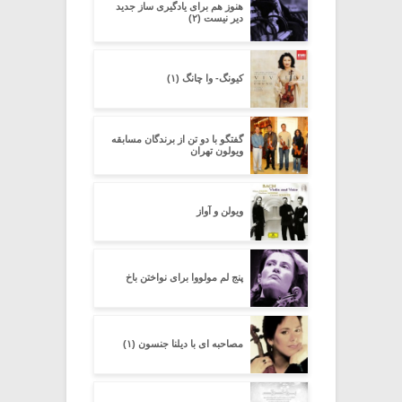
هنوز هم برای یادگیری ساز جدید
دیر نیست (۲)
کیونگ- وا چانگ (۱)
گفتگو با دو تن از برندگان مسابقه
ویولون تهران
ویولن و آواز
پنج لم مولووا برای نواختن باخ
مصاحبه ای با دیلنا جنسون (۱)