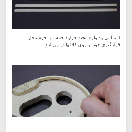
شیش و نیم»
موسیقی فی
برگزار می 
اگر نمی توانی
سکانسی به 
مشهورترین باشی،
موسیقی فیلم 
بدنام ترین باش
 تمامی زه وارها تحت فرایند خمش به فرم محل
قرارگیری خود بر روی کلافها در می آیند.