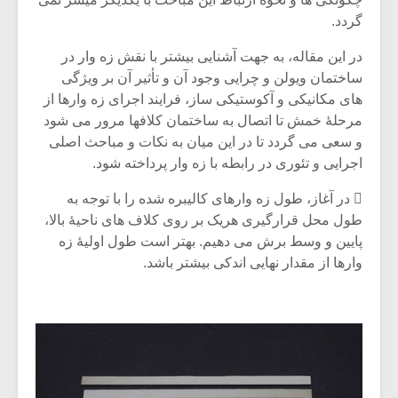
گردد.
در این مقاله، به جهت آشنایی بیشتر با نقش زه وار در
ساختمان ویولن و چرایی وجود آن و تأثیر آن بر ویژگی
های مکانیکی و آکوستیکی ساز، فرایند اجرای زه وارها از
مرحلۀ خمش تا اتصال به ساختمان کلافها مرور می شود
و سعی می گردد تا در این میان به نکات و مباحث اصلی
اجرایی و تئوری در رابطه با زه وار پرداخته شود.
 در آغاز، طول زه وارهای کالیبره شده را با توجه به
طول محل قرارگیری هریک بر روی کلاف های ناحیۀ بالا،
پایین و وسط برش می دهیم. بهتر است طول اولیۀ زه
وارها از مقدار نهایی اندکی بیشتر باشد.
میکلوش روژا
موریس ژار
یادداشتی بر موسیقی
دوره آموزش
متن فیلم «متری
موسیقی بر