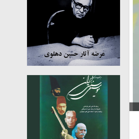
میکلوش روژا
موریس ژار