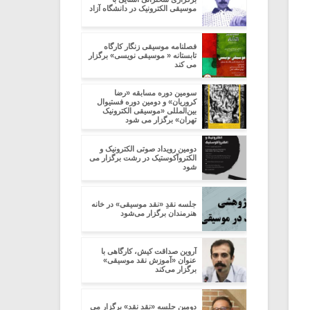
موسیقی الکترونیک در دانشگاه آزاد
فصلنامه موسیقی زنگار کارگاه
تابستانه « موسیقی نویسى» برگزار
می کند
سومین دوره مسابقه «رضا
کروریان» و دومین دوره فستیوال
بین‌المللی «موسیقی الکترونیک
تهران» برگزار می شود
دومین رویداد صوتی الکترونیک و
الکتروآکوستیک در رشت برگزار می
شود
جلسه نقدِ «نقد موسیقی» در خانه
هنرمندان برگزار می‌شود
آروین صداقت کیش، کارگاهی با
عنوان «آموزش نقد موسیقی»
برگزار می‌کند
دومین جلسه «نقدِ نقد» برگزار می